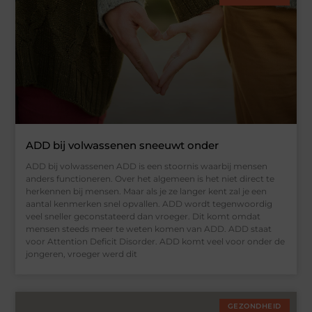
ADD bij volwassenen sneeuwt onder
ADD bij volwassenen ADD is een stoornis waarbij mensen
anders functioneren. Over het algemeen is het niet direct te
herkennen bij mensen. Maar als je ze langer kent zal je een
aantal kenmerken snel opvallen. ADD wordt tegenwoordig
veel sneller geconstateerd dan vroeger. Dit komt omdat
mensen steeds meer te weten komen van ADD. ADD staat
voor Attention Deficit Disorder. ADD komt veel voor onder de
jongeren, vroeger werd dit
GEZONDHEID