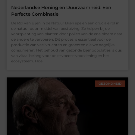
Nederlandse Honing en Duurzaamheid: Een
Perfecte Combinatie
De Rol van Bijen in de Natuur Bijen spelen een cruciale rol in
de natuur door middel van bestuiving. Ze helpen bij de
voortplanting van planten door pollen van de ene bloem naar
de andere te vervoeren. Dit proces is essentieel voor de
productie van veel vruchten en groenten die we dagelijks
consumeren. Het behoud van gezonde bijenpopulaties is dus
van vitaal belang voor onze voedselvoorziening en het
ecosysteem. Hoe
GEZONDHEID