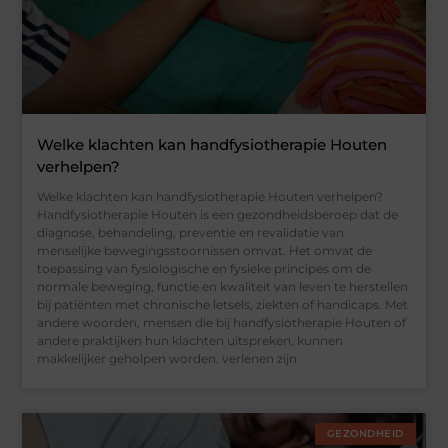
Welke klachten kan handfysiotherapie Houten
verhelpen?
Welke klachten kan handfysiotherapie Houten verhelpen?
Handfysiotherapie Houten is een gezondheidsberoep dat de
diagnose, behandeling, preventie en revalidatie van
menselijke bewegingsstoornissen omvat. Het omvat de
toepassing van fysiologische en fysieke principes om de
normale beweging, functie en kwaliteit van leven te herstellen
bij patiënten met chronische letsels, ziekten of handicaps. Met
andere woorden, mensen die bij handfysiotherapie Houten of
andere praktijken hun klachten uitspreken, kunnen
makkelijker geholpen worden. verlenen zijn
GEZONDHEID