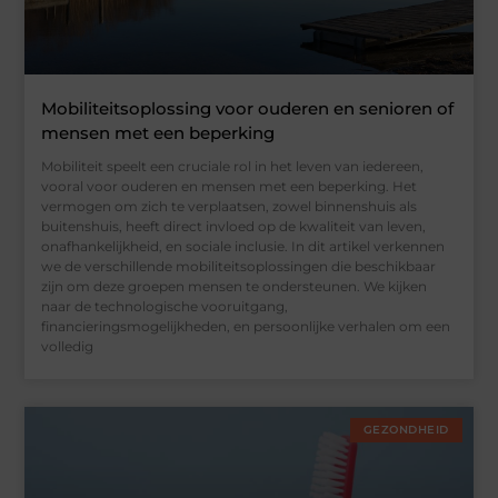
Mobiliteitsoplossing voor ouderen en senioren of
mensen met een beperking
Mobiliteit speelt een cruciale rol in het leven van iedereen,
vooral voor ouderen en mensen met een beperking. Het
vermogen om zich te verplaatsen, zowel binnenshuis als
buitenshuis, heeft direct invloed op de kwaliteit van leven,
onafhankelijkheid, en sociale inclusie. In dit artikel verkennen
we de verschillende mobiliteitsoplossingen die beschikbaar
zijn om deze groepen mensen te ondersteunen. We kijken
naar de technologische vooruitgang,
financieringsmogelijkheden, en persoonlijke verhalen om een
volledig
GEZONDHEID