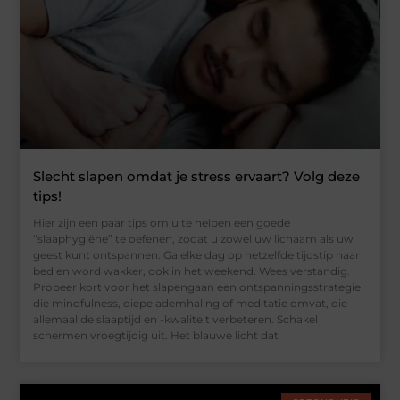
Slecht slapen omdat je stress ervaart? Volg deze
tips!
Hier zijn een paar tips om u te helpen een goede
“slaaphygiëne” te oefenen, zodat u zowel uw lichaam als uw
geest kunt ontspannen: Ga elke dag op hetzelfde tijdstip naar
bed en word wakker, ook in het weekend. Wees verstandig.
Probeer kort voor het slapengaan een ontspanningsstrategie
die mindfulness, diepe ademhaling of meditatie omvat, die
allemaal de slaaptijd en -kwaliteit verbeteren. Schakel
schermen vroegtijdig uit. Het blauwe licht dat