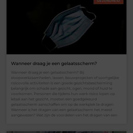
GEZONDHEID
Wanneer draag je een gelaatsscherm?
Wanneer draag je een gelaatsscherm? Bij
sloopwerkzaamheden, lassen, bouwprojecten of soortgelijke
risicovolle activiteiten is een goede gezichtsbescherming
belangrijk om schade aan gezicht, ogen, mond of huid te
voorkomen. Personen die tijdens hun werk risico lopen op
letsel aan het gezicht, moeten een goedgekeurd
gelaatsscherm aanschaffen om op de werkplek te dragen.
Wanneer is het dragen van een gelaatsscherm het meest
aangewezen? Wat zijn de voordelen van het dragen van een