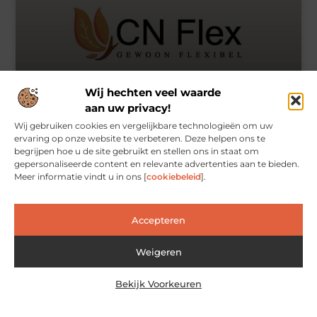
Wij hechten veel waarde
aan uw privacy!
Wij gebruiken cookies en vergelijkbare technologieën om uw
Speciaalschoenencollectie voor man en vrouw,
ervaring op onze website te verbeteren. Deze helpen ons te
naast medisch pedicure en podologie
begrijpen hoe u de site gebruikt en stellen ons in staat om
Amsterdam
gepersonaliseerde content en relevante advertenties aan te bieden.
Meer informatie vindt u in ons [
cookiebeleid
].
Het kopen van speciaalschoenen kan een extra oplossing zijn
voor uw voetprobleem, naast podologie of medisch pedicure
in een voetverzorgingscentrum in bijvoorbeeld Amsterdam.
Vaak is er een collectie voor zowel mannen als vrouwen
Accepteren
beschikbaar. Zowel voor dames als voor heren heeft Cees Tak
te Amsterdam een uitgebreide collectie speciaalschoenen.
Weigeren
Cees Tak staat bekend als een voetverzorgingscentrum voor
medisch pedicure en podologie, maar is ook dé
speciaalschoenenspecialist in de omgeving van
Bekijk Voorkeuren