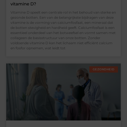
vitamine D?
Vitamine D speelt een centrale rol in het behoud van sterke en
gezonde botten. Een van de belangrijkste bijdragen van deze
vitamine is de vorming van calciumfosfaat, een mineraal dat
de botten stevigheid en hardheid geeft. Calciumfosfaat is een
essentieel onderdeel van het botweefsel en vormt samen met
collageen de basisstructuur van onze botten. Zonder
voldoende vitamine D kan het lichaam niet efficiënt calcium
en fosfor opnemen, wat leidt tot
GEZONDHEID