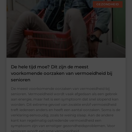
GEZONDHEID
De hele tijd moe? Dit zijn de meest
voorkomende oorzaken van vermoeidheid bij
senioren
De meest voorkomende oorzaken van vermoeidheid bij
senioren. Vermoeidheid wordt vaak afgedaan als een gebrek
aan energie, maar het is een symptoom dat snel slopend kan
worden. Dit extreme gevoel van zwakte en/of vermoeidheid
treft iedereen anders en heeft een aantal oorzaken. Soms is de
verklaring eenvoudig, zoals te weinig slaap. Aan de andere
kant kan regelmatig optredende vermoeidheid een
symptoom zijn van ernstiger gezondheidsproblemen. Voor
senioren wordt extreme vermoeidheid