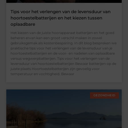
Tips voor het verlengen van de levensduur van
hoortoestelbatterijen en het kiezen tussen
oplaadbare
Het kiezen van de juiste hoorapparaat batterijen en het goed
beheren ervan kan een groot verschil maken in zowel
gebruiksgemak als kostenbesparing. In dit blog bespreken we
praktische tips voor het verlengen van de levensduur van je
hoortoestelbatterijen en de voor- en nadelen van oplaadbare
versus wegwerpbatterijen. Tips voor het verlengen van de
levensduur van hoortoestelbatterijen Bewaar batterijen op de
juiste plaats Hoortoestelbatterijen zijn gevoelig voor
temperatuur en vochtigheid. Bewaar
GEZONDHEID