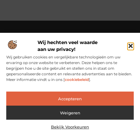
Wij hechten veel waarde
Over Cn-flex
aan uw privacy!
Cn-flex.nl – Altijd in beweging – verhalen voor elke dag.
Ontdek inspirerende blogs en artikelen die het dagelijks leven
Wij gebruiken cookies en vergelijkbare technologieën om uw
in al zijn facetten belichten.
ervaring op onze website te verbeteren. Deze helpen ons te
begrijpen hoe u de site gebruikt en stellen ons in staat om
Bericht categorie
gepersonaliseerde content en relevante advertenties aan te bieden.
Meer informatie vindt u in ons [
cookiebeleid
].
Accepteren
Main Links
Backlinks Kopen: Slimme Investering of Risicovolle Shortcut?
Verdien geld met je website: van passieproject naar inkomstenbron
Weigeren
Bekijk Voorkeuren
@2025 www.cn-flex.nl. All Right Reserved.