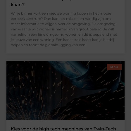
kaart?
Wil je binnenkort een nieuwe woning kopen in het mooie
eerbeek centrum? Dan kan het misschien handig zijn om
meer informatie te krijgen over de omgeving. De omgeving
van waar je wilt wonen is namelijk van groot belang. Je wilt
namelijk in een fijne omgeving wonen en dit is bepalend met
je keuze van een woning. Een kadastrale kaart kan je hierbij
helpen en toont de globale ligging van een
MKB
Kies voor de high tech machines van Twin-Tech