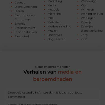
Marketing
Webdesign
Cadeau
Media
Wijn
Dienstverlening
Meubels
Winkelen
Dieren
Microfilm
Woning en Tuin
Electronica en
MKB
Woningen
Computers
Mobiliteit
Zakelijk
Energie
Mode en Kleding
Zakelijke
Entertainment
Muziek
dienstverlening
Eten en drinken
Onderwijs
Zorg
Financieel
Oog Laseren
ZZP
Media en beroemdheden
Verhalen van
media en
beroemdheden
Deze geluidsstudio in Amsterdam is ideaal voor jouw
commercial
Eenvoudig te realiseren doosletters