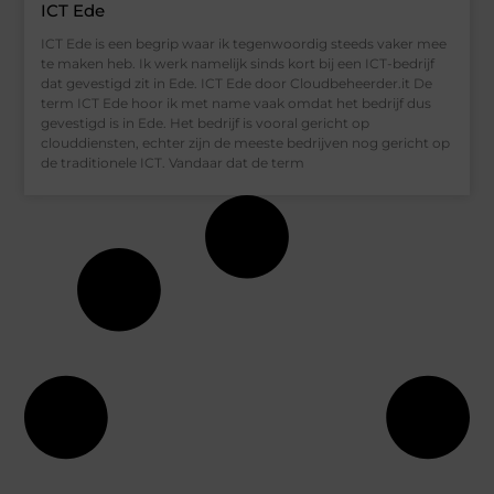
ICT Ede
ICT Ede is een begrip waar ik tegenwoordig steeds vaker mee
te maken heb. Ik werk namelijk sinds kort bij een ICT-bedrijf
dat gevestigd zit in Ede. ICT Ede door Cloudbeheerder.it De
term ICT Ede hoor ik met name vaak omdat het bedrijf dus
gevestigd is in Ede. Het bedrijf is vooral gericht op
clouddiensten, echter zijn de meeste bedrijven nog gericht op
de traditionele ICT. Vandaar dat de term