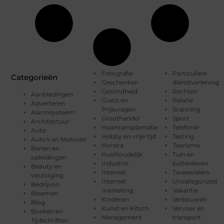
Fotografie
Particuliere
Categorieën
Geschenken
dienstverlening
Gezondheid
Rechten
Aanbiedingen
Gratis en
Relatie
Adverteren
Prijsvragen
Scanning
Alarmsysteem
Groothandel
Sport
Architectuur
Haartransplantatie
Telefonie
Auto
Hobby en vrije tijd
Testing
Auto's en Motoren
Horeca
Toerisme
Banen en
Huishoudelijk
Tuin en
opleidingen
Industrie
buitenleven
Beauty en
Internet
Tweewielers
verzorging
Internet
Uncategorized
Bedrijven
marketing
Vakantie
Bloemen
Kinderen
Verbouwen
Blog
Kunst en Kitsch
Vervoer en
Boeken en
Management
transport
Tijdschriften