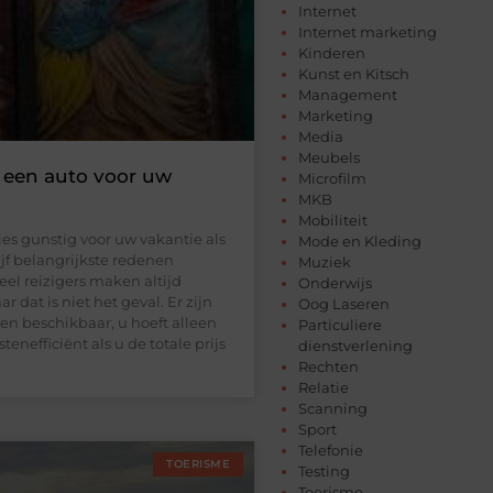
Internet
Internet marketing
Kinderen
Kunst en Kitsch
Management
Marketing
Media
Meubels
n een auto voor uw
Microfilm
MKB
Mobiliteit
es gunstig voor uw vakantie als
Mode en Kleding
ijf belangrijkste redenen
Muziek
eel reizigers maken altijd
Onderwijs
dat is niet het geval. Er zijn
Oog Laseren
en beschikbaar, u hoeft alleen
Particuliere
enefficiënt als u de totale prijs
dienstverlening
Rechten
Relatie
Scanning
Sport
Telefonie
TOERISME
Testing
Toerisme