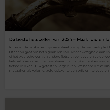
De beste fietsbellen van 2024 – Maak luid en la
Rinkelende fietsbellen zijn essentieel om op de weg veilig te bli
Of het nu gaat om het signaleren van uw aanwezigheid aan vo
of het waarschuwen van andere fietsers voor gevaren op de we
fietsbel is een absolute must-have. In dit artikel hebben we de
fietsbellen van 2024 getest en vergeleken. We hebben reken
met zaken als volume, geluidskwaliteit en prijs om te bepalen