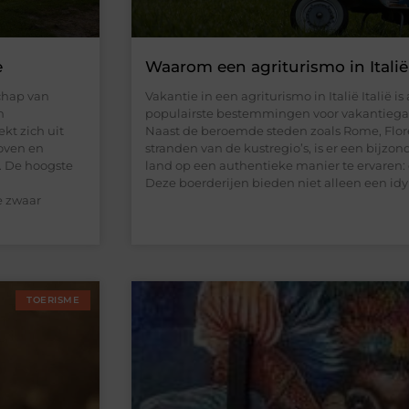
e
Waarom een agriturismo in Italië
chap van
Vakantie in een agriturismo in Italië Italië is
n
populairste bestemmingen voor vakantiegan
kt zich uit
Naast de beroemde steden zoals Rome, Flor
loven en
stranden van de kustregio’s, is er een bijzo
. De hoogste
land op een authentieke manier te ervaren: e
Deze boerderijen bieden niet alleen een id
e zwaar
TOERISME