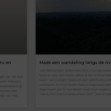
eru en
Maak een wandeling langs de riv
wandeltochten ardennen Mijn manoeuvreerrui
koos ik voor een korte afstand van 6 kilomet
te van de tijd.
kaart van Google Maps en een satellietbeeld.
ineert met een
voltooien. In mijn leven heb ik nog nooit ee
eisverzekering
algemeen zal ik handelen naar mijn eigen g
is voor één
“we zullen het eindresultaat zien” (soms heb
loop van het