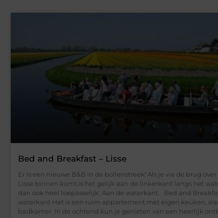
Bed and Breakfast – Lisse
Er is een nieuwe B&B in de bollenstreek! Als je via de brug over
Lisse binnen komt,is het gelijk aan de linkerkant langs het wate
dan ook heel toepasselijk: Aan de waterkant. Bed and Breakfa
waterkant Het is een ruim appartement met eigen keuken, s
badkamer. In de ochtend kun je genieten van een heerlijk ontb