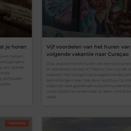
at je horen
Vijf voordelen van het huren va
volgende vakantie naar Curaçao
jven fietsen.
orbijgangers
Dus, waarom is het huren van een auto preci
g, een goede
er openbaar vervoer is? Welnu, hier zijn de v
 beste
waarom! Het is eigenlijk budgetvriendelijkV
ing gehouden
opmerkingen over hoe duur autohuur is, maar 
 welke
eigenlijk veel goedkope autoverhuurbedrijv
maar vooraf uw onderzoek te doen. Het is kost
deelt
TOERISME