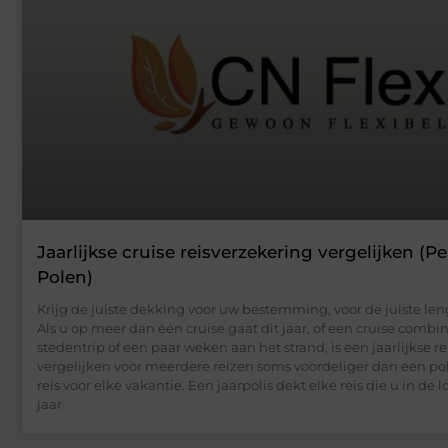
Jaarlijkse cruise reisverzekering vergelijken (P
Polen)
Krijg de juiste dekking voor uw bestemming, voor de juiste leng
Als u op meer dan één cruise gaat dit jaar, of een cruise comb
stedentrip of een paar weken aan het strand, is een jaarlijkse r
vergelijken voor meerdere reizen soms voordeliger dan een pol
reis voor elke vakantie. Een jaarpolis dekt elke reis die u in de 
jaar