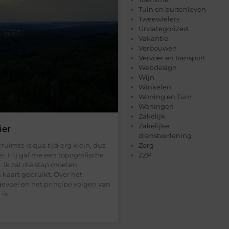
Tuin en buitenleven
Tweewielers
Uncategorized
Vakantie
Verbouwen
Vervoer en transport
Webdesign
Wijn
Winkelen
Woning en Tuin
Woningen
Zakelijk
Zakelijke
ier
dienstverlening
Zorg
mte is qua tijd erg klein, dus
ZZP
er. Hij gaf me een topografische
 Ik zal die stap moeten
n kaart gebruikt. Over het
evoel en het principe volgen van
 ik