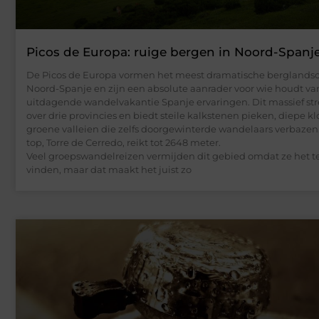
Picos de Europa: ruige bergen in Noord-Spanj
De Picos de Europa vormen het meest dramatische berglands
Noord-Spanje en zijn een absolute aanrader voor wie houdt va
uitdagende wandelvakantie Spanje ervaringen. Dit massief stre
over drie provincies en biedt steile kalkstenen pieken, diepe k
groene valleien die zelfs doorgewinterde wandelaars verbazen
top, Torre de Cerredo, reikt tot 2648 meter.
Veel groepswandelreizen vermijden dit gebied omdat ze het t
vinden, maar dat maakt het juist zo