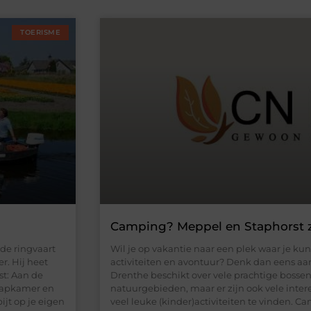
TOERISME
Camping? Meppel en Staphorst zi
 de ringvaart
Wil je op vakantie naar een plek waar je kun
r. Hij heet
activiteiten en avontuur? Denk dan eens aa
st: Aan de
Drenthe beschikt over vele prachtige bosse
laapkamer en
natuurgebieden, maar er zijn ook vele inter
ijt op je eigen
veel leuke (kinder)activiteiten te vinden. C