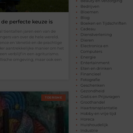
Beauty en verzorging
Bedrijven
Bloemen
Blog
 de perfecte keuze is
Boeken en Tijdschriften
Cadeau
 al tientallen jaren een van de
Dienstverlening
gers van over de hele wereld.
Dieren
ence en Venetië en de prachtige
Electronica en
nder aantrekkelijke manier om het
Computers
en verblijf in een agriturismo.
Energie
yllische omgeving, maar ook een
Entertainment
Eten en drinken
Financieel
Fotografie
Geschenken
Gezondheid
Gratis en Prijsvragen
TOERISME
Groothandel
Haartransplantatie
Hobby en vrije tijd
Horeca
Huishoudelijk
Industrie