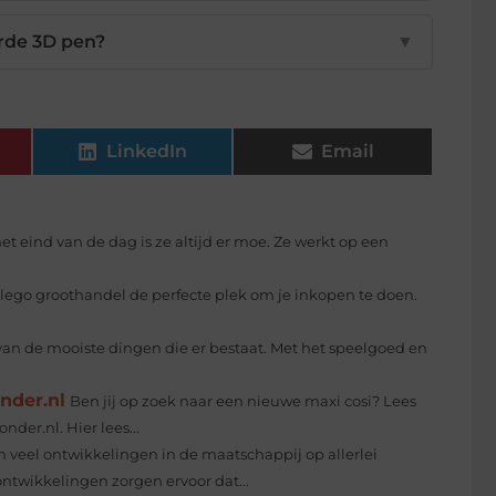
rde 3D pen?
▼
LinkedIn
Email
t eind van de dag is ze altijd er moe. Ze werkt op een
n lego groothandel de perfecte plek om je inkopen te doen.
van de mooiste dingen die er bestaat. Met het speelgoed en
nder.nl
Ben jij op zoek naar een nieuwe maxi cosi? Lees
der.nl. Hier lees...
 veel ontwikkelingen in de maatschappij op allerlei
ontwikkelingen zorgen ervoor dat...