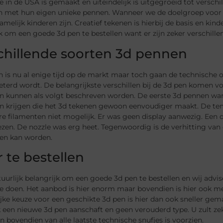
e in de USA is gemaakt en uiteindelijk is uitgegroeid tot versc
n met hun eigen unieke pennen. Wanneer we de doelgroep voor 
amelijk kinderen zijn. Creatief tekenen is hierbij de basis en ki
k om een goede 3d pen te bestellen want er zijn zeker verschillen 
chillende soorten 3d pennen
 is nu al enige tijd op de markt maar toch gaan de technische o
eterd wordt. De belangrijkste verschillen bij de 3d pen komen v
n kunnen als volgt beschreven worden. De eerste 3d pennen war
n krijgen die het 3d tekenen gewoon eenvoudiger maakt. De temp
e filamenten niet mogelijk. Er was geen display aanwezig. Een 
zen. De nozzle was erg heet. Tegenwoordig is de verhitting van
n kan worden.
 te bestellen
tuurlijk belangrijk om een goede 3d pen te bestellen en wij advis
e doen. Het aanbod is hier enorm maar bovendien is hier ook me
jke keuze voor een geschikte 3d pen is hier dan ook sneller gem
 een nieuwe 3d pen aanschaft en geen verouderd type. U zult zek
 en bovendien van alle laatste technische snufjes is voorzien.