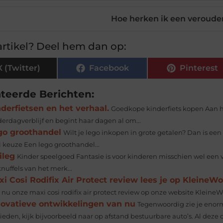
Hoe herken ik een veroude
rtikel? Deel hem dan op:
X (Twitter)
Facebook
Pinterest
ateerde Berichten:
derfietsen en het verhaal.
Goedkope kinderfiets kopen Aan he
derdagverblijf en begint haar dagen al om...
go groothandel
Wilt je lego inkopen in grote getalen? Dan is ee
l keuze Een lego groothandel...
ileg
Kinder speelgoed Fantasie is voor kinderen misschien wel een 
nuffels van het merk...
i Cosi Rodifix Air Protect review lees je op KleineWo
nu onze maxi cosi rodifix air protect review op onze website KleineWon
novatieve ontwikkelingen van nu
Tegenwoordig zie je enorm
ieden, kijk bijvoorbeeld naar op afstand bestuurbare auto’s. Al deze 