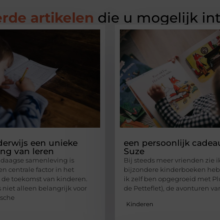
rde artikelen
die u mogelijk in
derwijs een unieke
een persoonlijk cadea
ng van leren
Suze
ndaagse samenleving is
Bij steeds meer vrienden zie ik
n centrale factor in het
bijzondere kinderboeken heb
 de toekomst van kinderen.
ik zelf ben opgegroeid met Pl
 niet alleen belangrijk voor
de Petteflet), de avonturen va
sche
Kinderen