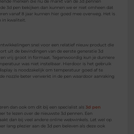
hillende merken die nu de markt van de 3d pennen
de 3d pen bekijken dan kunnen we er niet omheen dat
nderen vanaf 8 jaar kunnen hier goed mee overweg. Het is
in kwaliteit.
ntwikkelingen snel voor een relatief nieuw product die
oort uit de bevindingen van de eerste generatie 3d
en vrij groot in formaat. Tegenwoordig kun je dunnere
eratuur was niet instelbaar. Hierdoor is het gebruik
display is noodzakelijk om temperatuur goed af te
 de nozzle beter verwerkt in de pen waardoor aanraking
eren dan ook om dit bij een specialist als
3d pen
er te lezen over de nieuwste 3d pennen. Een
aakt dan bij veel andere online webwinkels. Let wel op
er lang plezier aan de 3d pen beleven als deze ook