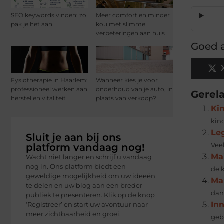
SEO keywords vinden: zo
Meer comfort en minder
pak je het aan
kou met slimme
verbeteringen aan huis
Goed a
Fysiotherapie in Haarlem:
Wanneer kies je voor
professioneel werken aan
onderhoud van je auto, in
Gerel
herstel en vitaliteit
plaats van verkoop?
Kin
kin
Le
Sluit je aan bij ons
platform vandaag nog!
Vee
Ma
Wacht niet langer en schrijf u vandaag
nog in. Ons platform biedt een
de k
geweldige mogelijkheid om uw ideeën
Max
te delen en uw blog aan een breder
dan 
publiek te presenteren. Klik op de knop
In
‘Registreer’ en start uw avontuur naar
meer zichtbaarheid en groei.
geb