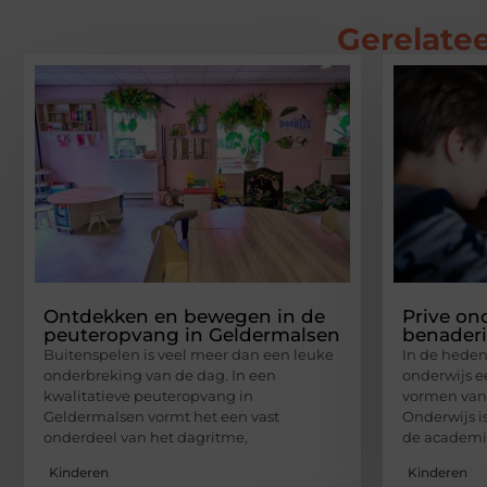
Gerelatee
Ontdekken en bewegen in de
Prive on
peuteropvang in Geldermalsen
benaderi
Buitenspelen is veel meer dan een leuke
In de hede
onderbreking van de dag. In een
onderwijs ee
kwalitatieve peuteropvang in
vormen van
Geldermalsen vormt het een vast
Onderwijs is
onderdeel van het dagritme,
de academi
Kinderen
Kinderen