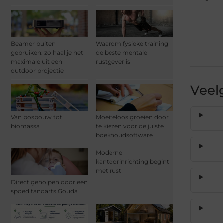
Beamer buiten
Waarom fysieke training
gebruiken: zo haal je het
de beste mentale
maximale uit een
rustgever is
outdoor projectie
Veel
Van bosbouw tot
Moeiteloos groeien door
biomassa
te kiezen voor de juiste
boekhoudsoftware
Moderne
kantoorinrichting begint
met rust
Direct geholpen door een
spoed tandarts Gouda