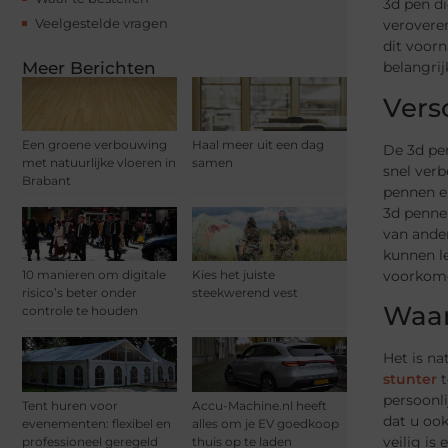
3d pen di
Veelgestelde vragen
verovere
dit voorn
Meer Berichten
belangrij
Vers
Een groene verbouwing
Haal meer uit een dag
De 3d pen
met natuurlijke vloeren in
samen
snel verb
Brabant
pennen e
3d penne
van ander
kunnen le
voorkome
10 manieren om digitale
Kies het juiste
risico’s beter onder
steekwerend vest
Waar
controle te houden
Het is na
stunter
t
persoonli
Tent huren voor
Accu-Machine.nl heeft
dat u ook
evenementen: flexibel en
alles om je EV goedkoop
veilig is
professioneel geregeld
thuis op te laden