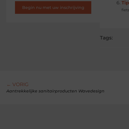
Tip
Begin nu met uw inschrijving
fie
Tags:
← VORIG
Aantrekkelijke sanitairproducten Wavedesign