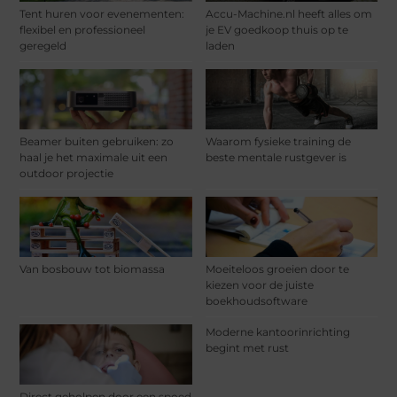
Tent huren voor evenementen:
Accu-Machine.nl heeft alles om
flexibel en professioneel
je EV goedkoop thuis op te
geregeld
laden
Beamer buiten gebruiken: zo
Waarom fysieke training de
haal je het maximale uit een
beste mentale rustgever is
outdoor projectie
Van bosbouw tot biomassa
Moeiteloos groeien door te
kiezen voor de juiste
boekhoudsoftware
Moderne kantoorinrichting
begint met rust
Direct geholpen door een spoed