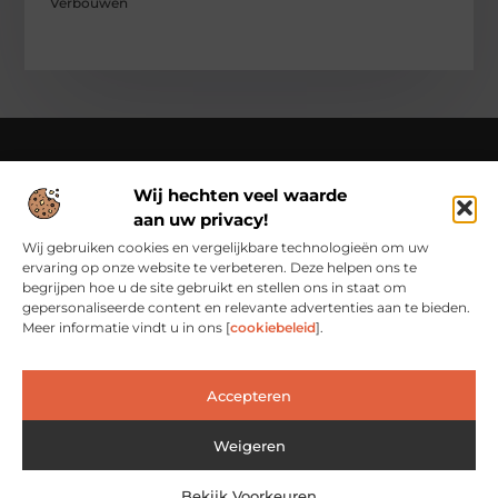
Verbouwen
Wij hechten veel waarde
Over Cn-flex
aan uw privacy!
Cn-flex.nl – Altijd in beweging – verhalen voor elke dag.
Ontdek inspirerende blogs en artikelen die het dagelijks leven
Wij gebruiken cookies en vergelijkbare technologieën om uw
in al zijn facetten belichten.
ervaring op onze website te verbeteren. Deze helpen ons te
begrijpen hoe u de site gebruikt en stellen ons in staat om
Bericht categorie
gepersonaliseerde content en relevante advertenties aan te bieden.
Meer informatie vindt u in ons [
cookiebeleid
].
Main Links
Accepteren
Backlinks Kopen: Slimme Investering of Risicovolle Shortcut?
Verdien geld met je website: van passieproject naar inkomstenbron
Weigeren
Bekijk Voorkeuren