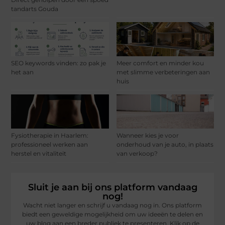
tandarts Gouda
SEO keywords vinden: zo pak je
Meer comfort en minder kou
het aan
met slimme verbeteringen aan
huis
Fysiotherapie in Haarlem:
Wanneer kies je voor
professioneel werken aan
onderhoud van je auto, in plaats
herstel en vitaliteit
van verkoop?
Sluit je aan bij ons platform vandaag
nog!
Wacht niet langer en schrijf u vandaag nog in. Ons platform
biedt een geweldige mogelijkheid om uw ideeën te delen en
uw blog aan een breder publiek te presenteren. Klik op de