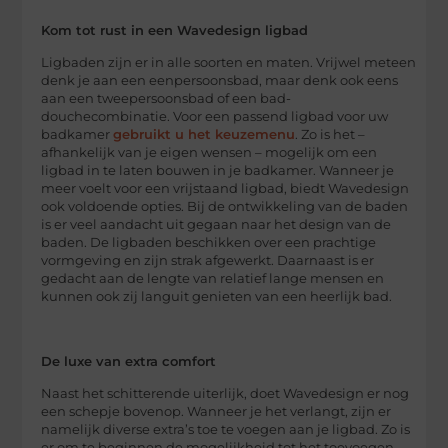
Kom tot rust in een Wavedesign ligbad
Ligbaden zijn er in alle soorten en maten. Vrijwel meteen
denk je aan een eenpersoonsbad, maar denk ook eens
aan een tweepersoonsbad of een bad-
douchecombinatie. Voor een passend ligbad voor uw
badkamer
gebruikt u het keuzemenu
. Zo is het –
afhankelijk van je eigen wensen – mogelijk om een
ligbad in te laten bouwen in je badkamer. Wanneer je
meer voelt voor een vrijstaand ligbad, biedt Wavedesign
ook voldoende opties. Bij de ontwikkeling van de baden
is er veel aandacht uit gegaan naar het design van de
baden. De ligbaden beschikken over een prachtige
vormgeving en zijn strak afgewerkt. Daarnaast is er
gedacht aan de lengte van relatief lange mensen en
kunnen ook zij languit genieten van een heerlijk bad.
De luxe van extra comfort
Naast het schitterende uiterlijk, doet Wavedesign er nog
een schepje bovenop. Wanneer je het verlangt, zijn er
namelijk diverse extra’s toe te voegen aan je ligbad. Zo is
er om te beginnen de mogelijkheid tot het toevoegen