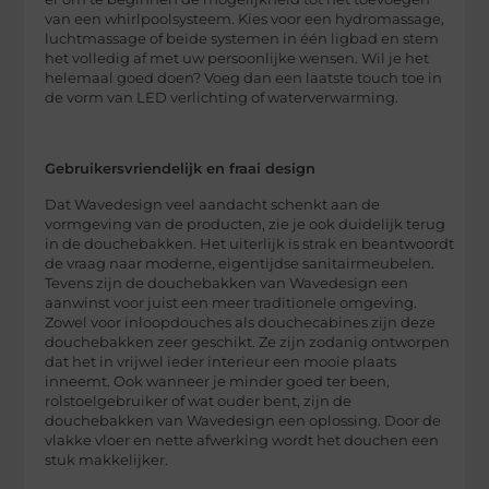
van een whirlpoolsysteem. Kies voor een hydromassage,
luchtmassage of beide systemen in één ligbad en stem
het volledig af met uw persoonlijke wensen. Wil je het
helemaal goed doen? Voeg dan een laatste touch toe in
de vorm van LED verlichting of waterverwarming.
Gebruikersvriendelijk en fraai design
Dat Wavedesign veel aandacht schenkt aan de
vormgeving van de producten, zie je ook duidelijk terug
in de douchebakken. Het uiterlijk is strak en beantwoordt
de vraag naar moderne, eigentijdse sanitairmeubelen.
Tevens zijn de douchebakken van Wavedesign een
aanwinst voor juist een meer traditionele omgeving.
Zowel voor inloopdouches als douchecabines zijn deze
douchebakken zeer geschikt. Ze zijn zodanig ontworpen
dat het in vrijwel ieder interieur een mooie plaats
inneemt. Ook wanneer je minder goed ter been,
rolstoelgebruiker of wat ouder bent, zijn de
douchebakken van Wavedesign een oplossing. Door de
vlakke vloer en nette afwerking wordt het douchen een
stuk makkelijker.