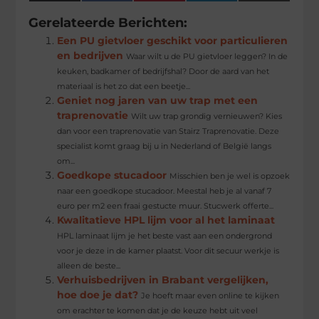
(Twitter)
Gerelateerde Berichten:
Een PU gietvloer geschikt voor particulieren
en bedrijven
Waar wilt u de PU gietvloer leggen? In de
keuken, badkamer of bedrijfshal? Door de aard van het
materiaal is het zo dat een beetje...
Geniet nog jaren van uw trap met een
traprenovatie
Wilt uw trap grondig vernieuwen? Kies
dan voor een traprenovatie van Stairz Traprenovatie. Deze
specialist komt graag bij u in Nederland of België langs
om...
Goedkope stucadoor
Misschien ben je wel is opzoek
naar een goedkope stucadoor. Meestal heb je al vanaf 7
euro per m2 een fraai gestucte muur. Stucwerk offerte...
Kwalitatieve HPL lijm voor al het laminaat
HPL laminaat lijm je het beste vast aan een ondergrond
voor je deze in de kamer plaatst. Voor dit secuur werkje is
alleen de beste...
Verhuisbedrijven in Brabant vergelijken,
hoe doe je dat?
Je hoeft maar even online te kijken
om erachter te komen dat je de keuze hebt uit veel