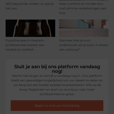
SEO keywords vinden: zo pak je
Meer comfort en minder kou
het aan
met slimme verbeteringen aan
huis
Fysiotherapie in Haarlem:
Wanneer kies je voor
professioneel werken aan
onderhoud van je auto, in plaats
herstel en vitaliteit
van verkoop?
Sluit je aan bij ons platform vandaag
nog!
Wacht niet langer en schrijf u vandaag nog in. Ons platform
biedt een geweldige mogelijkheid om uw ideeën te delen en
uw blog aan een breder publiek te presenteren. Klik op de
knop ‘Registreer’ en start uw avontuur naar meer
zichtbaarheid en groei.
Begin nu met uw inschrijving