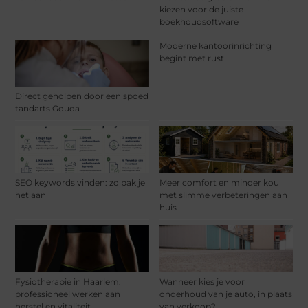
kiezen voor de juiste
boekhoudsoftware
Moderne kantoorinrichting
begint met rust
Direct geholpen door een spoed
tandarts Gouda
SEO keywords vinden: zo pak je
Meer comfort en minder kou
het aan
met slimme verbeteringen aan
huis
Fysiotherapie in Haarlem:
Wanneer kies je voor
professioneel werken aan
onderhoud van je auto, in plaats
herstel en vitaliteit
van verkoop?