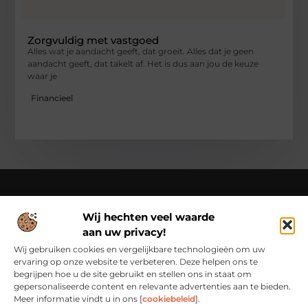
Zorgvuldig met vastgoed
Alles wat je aandacht geeft, dat groeit. Alles dat je geen
aandacht geeft, dat takelt af. Het is dus aan jou de keuze
waar je
Financieel
Wij hechten veel waarde
Over Cn-flex
aan uw privacy!
Cn-flex.nl – Altijd in beweging – verhalen voor elke dag.
Ontdek inspirerende blogs en artikelen die het dagelijks leven
Wij gebruiken cookies en vergelijkbare technologieën om uw
in al zijn facetten belichten.
ervaring op onze website te verbeteren. Deze helpen ons te
begrijpen hoe u de site gebruikt en stellen ons in staat om
Bericht categorie
gepersonaliseerde content en relevante advertenties aan te bieden.
Meer informatie vindt u in ons [
cookiebeleid
].