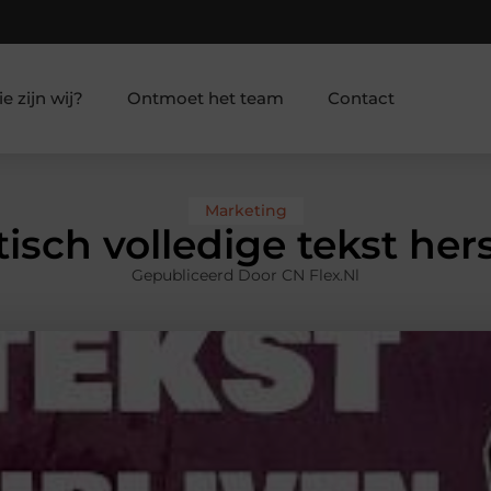
e zijn wij?
Ontmoet het team
Contact
Marketing
sch volledige tekst her
Gepubliceerd Door CN Flex.nl