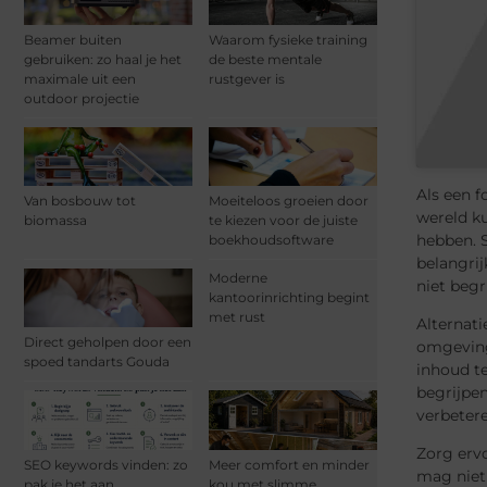
Beamer buiten
Waarom fysieke training
gebruiken: zo haal je het
de beste mentale
maximale uit een
rustgever is
outdoor projectie
Als een f
Van bosbouw tot
Moeiteloos groeien door
wereld ku
biomassa
te kiezen voor de juiste
hebben. S
boekhoudsoftware
belangrij
Moderne
niet begr
kantoorinrichting begint
met rust
Alternati
Direct geholpen door een
omgeving,
spoed tandarts Gouda
inhoud t
begrijpe
verbetere
Zorg ervo
SEO keywords vinden: zo
Meer comfort en minder
mag niet 
pak je het aan
kou met slimme