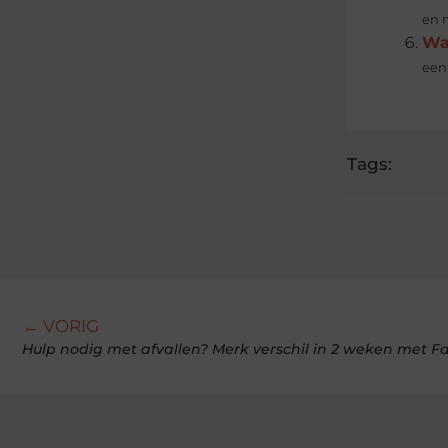
en 
Wat
een
Tags:
← VORIG
Hulp nodig met afvallen? Merk verschil in 2 weken met F