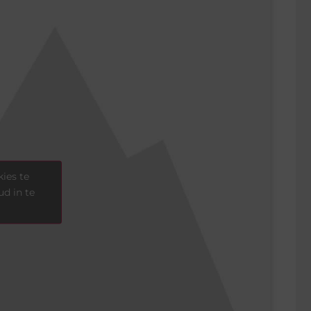
ies te
d in te