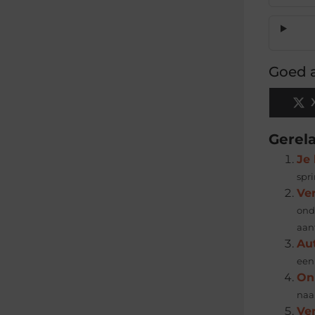
Goed a
Gerel
Je 
spri
Ve
ond
aan
Au
een 
On
naa
Ver