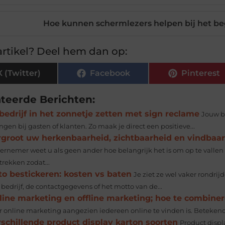
Hoe kunnen schermlezers helpen bij het beg
rtikel? Deel hem dan op:
X (Twitter)
Facebook
Pinterest
ateerde Berichten:
bedrijf in het zonnetje zetten met sign reclame
Jouw be
ngen bij gasten of klanten. Zo maak je direct een positieve...
rgroot uw herkenbaarheid, zichtbaarheid en vindbaa
ernemer weet u als geen ander hoe belangrijk het is om op te vallen 
trekken zodat...
to bestickeren: kosten vs baten
Je ziet ze wel vaker rondri
bedrijf, de contactgegevens of het motto van de...
line marketing en offline marketing; hoe te combine
r online marketing aangezien iedereen online te vinden is. Betekend
schillende product display karton soorten
Product displa