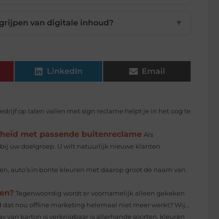
rijpen van digitale inhoud?
▼
LinkedIn
Email
drijf op laten vallen met sign reclame helpt je in het oog te
rheid met passende buitenreclame
Als
bij uw doelgroep. U wilt natuurlijk nieuwe klanten
jden, auto’s in bonte kleuren met daarop groot de naam van
ren?
Tegenwoordig wordt er voornamelijk alleen gekeken
 dat nou offline marketing helemaal niet meer werkt? Wij...
y van karton is verkrijgbaar is allerhande soorten, kleuren