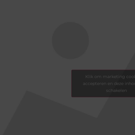
Klik om marketing cook
accepteren en deze inhou
schakelen