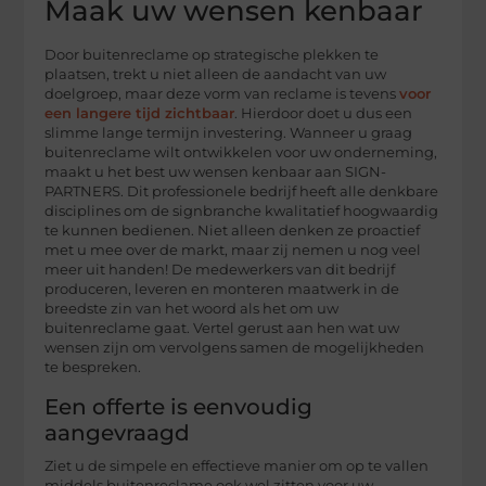
Maak uw wensen kenbaar
Door buitenreclame op strategische plekken te
plaatsen, trekt u niet alleen de aandacht van uw
doelgroep, maar deze vorm van reclame is tevens
voor
een langere tijd zichtbaar
. Hierdoor doet u dus een
slimme lange termijn investering. Wanneer u graag
buitenreclame wilt ontwikkelen voor uw onderneming,
maakt u het best uw wensen kenbaar aan SIGN-
PARTNERS. Dit professionele bedrijf heeft alle denkbare
disciplines om de signbranche kwalitatief hoogwaardig
te kunnen bedienen. Niet alleen denken ze proactief
met u mee over de markt, maar zij nemen u nog veel
meer uit handen! De medewerkers van dit bedrijf
produceren, leveren en monteren maatwerk in de
breedste zin van het woord als het om uw
buitenreclame gaat. Vertel gerust aan hen wat uw
wensen zijn om vervolgens samen de mogelijkheden
te bespreken.
Een offerte is eenvoudig
aangevraagd
Ziet u de simpele en effectieve manier om op te vallen
middels buitenreclame ook wel zitten voor uw