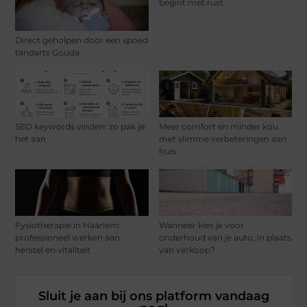
begint met rust
Direct geholpen door een spoed
tandarts Gouda
SEO keywords vinden: zo pak je
Meer comfort en minder kou
het aan
met slimme verbeteringen aan
huis
Fysiotherapie in Haarlem:
Wanneer kies je voor
professioneel werken aan
onderhoud van je auto, in plaats
herstel en vitaliteit
van verkoop?
Sluit je aan bij ons platform vandaag