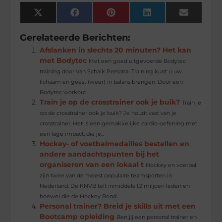
X
Facebook
Pinterest
LinkedIn
Email
(Twitter)
Gerelateerde Berichten:
Afslanken in slechts 20 minuten? Het kan
met Bodytec
Met een goed uitgevoerde Bodytec
training door Van Schaik Personal Training kunt u uw
lichaam en geest (weer) in balans brengen. Door een
Bodytec workout...
Train je op de crosstrainer ook je buik?
Train je
op de crosstrainer ook je buik? Je houdt vast van je
crosstrainer. Het is een gemakkelijke cardio-oefening met
een lage impact, die je...
Hockey- of voetbalmedailles bestellen en
andere aandachtspunten bij het
organiseren van een lokaal t
Hockey en voetbal
zijn twee van de meest populaire teamsporten in
Nederland. De KNVB telt inmiddels 1,2 miljoen leden en
hoewel die de Hockey Bond...
Personal trainer? Breid je skills uit met een
Bootcamp opleiding
Ben jij een personal trainer en