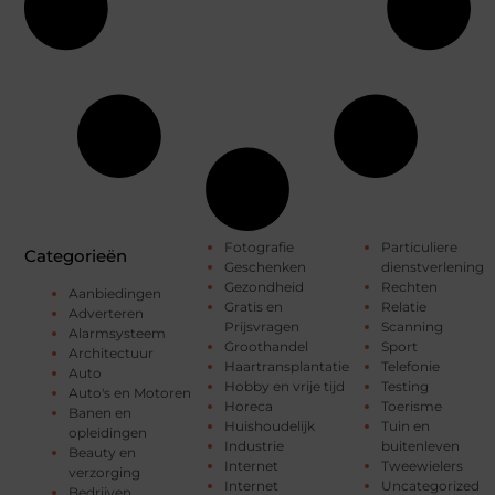
Fotografie
Particuliere
Categorieën
Geschenken
dienstverlening
Gezondheid
Rechten
Aanbiedingen
Gratis en
Relatie
Adverteren
Prijsvragen
Scanning
Alarmsysteem
Groothandel
Sport
Architectuur
Haartransplantatie
Telefonie
Auto
Hobby en vrije tijd
Testing
Auto's en Motoren
Horeca
Toerisme
Banen en
Huishoudelijk
Tuin en
opleidingen
Industrie
buitenleven
Beauty en
Internet
Tweewielers
verzorging
Internet
Uncategorized
Bedrijven