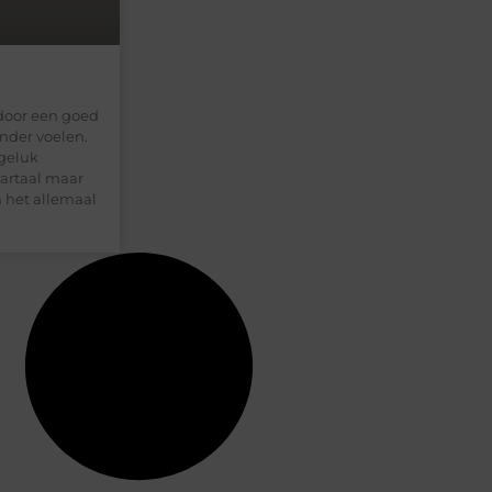
 door een goed
nder voelen.
 geluk
wartaal maar
m het allemaal