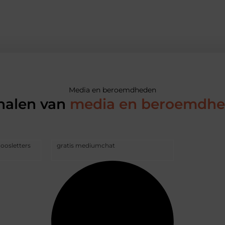
Media en beroemdheden
halen van
media en beroemdh
doosletters
gratis mediumchat