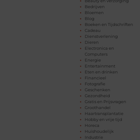
Beauty en verzorging
Bedrijven
Bloemen
Blog
Boeken en Tijdschriften
Cadeau
Dienstverlening
Dieren
Electronica en
Computers
Energie
Entertainment
Eten en drinken
Financieel
Fotografie
Geschenken
Gezondheid
Gratis en Prijsvragen
Groothandel
Haartransplantatie
Hobby en vrije tijd
Horeca
Huishoudelijk
Industrie