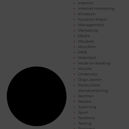
Internet
Internet marketing
Kinderen
Kunst en Kitsch
Management
Marketing
Media
Meubels
Microfilm
MKB
Mobiliteit
Mode en Kleding
Muziek
Onderwijs
Oog Laseren
Particuliere
dienstverlening
Rechten
Relatie
Scanning
Sport
Telefonie
Testing
Toerisme