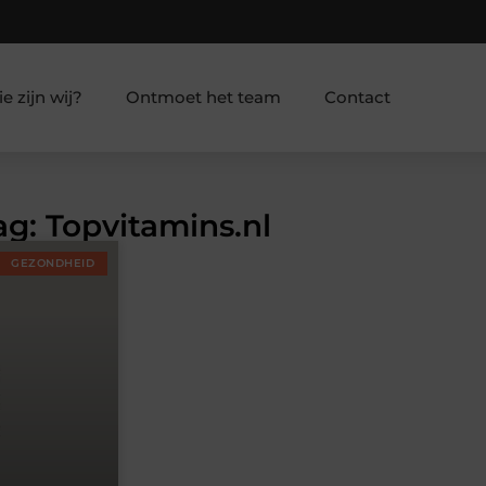
e zijn wij?
Ontmoet het team
Contact
ag: Topvitamins.nl
GEZONDHEID