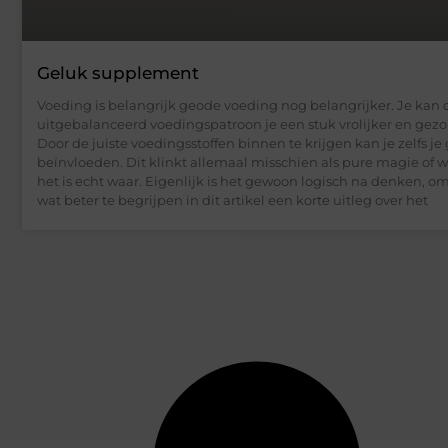
Geluk supplement
Voeding is belangrijk geode voeding nog belangrijker. Je kan
uitgebalanceerd voedingspatroon je een stuk vrolijker en gezo
Door de juiste voedingsstoffen binnen te krijgen kan je zelfs je
beïnvloeden. Dit klinkt allemaal misschien als pure magie of 
het is echt waar. Eigenlijk is het gewoon logisch na denken, o
wat beter te begrijpen in dit artikel een korte uitleg over het