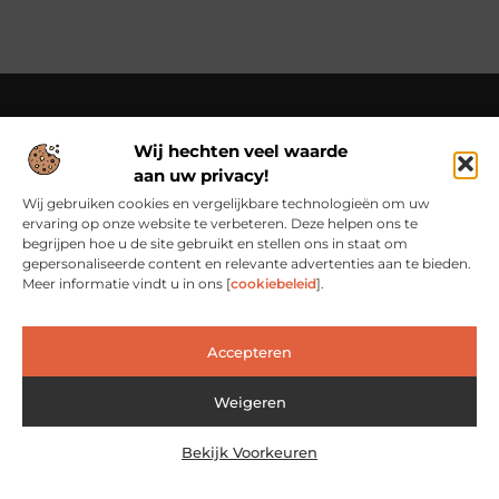
Wij hechten veel waarde
Over Cn-flex
aan uw privacy!
Cn-flex.nl – Altijd in beweging – verhalen voor elke dag.
Ontdek inspirerende blogs en artikelen die het dagelijks leven
Wij gebruiken cookies en vergelijkbare technologieën om uw
in al zijn facetten belichten.
ervaring op onze website te verbeteren. Deze helpen ons te
begrijpen hoe u de site gebruikt en stellen ons in staat om
Bericht categorie
gepersonaliseerde content en relevante advertenties aan te bieden.
Meer informatie vindt u in ons [
cookiebeleid
].
Main Links
Accepteren
Backlinks Kopen: Slimme Investering of Risicovolle Shortcut?
Verdien geld met je website: van passieproject naar inkomstenbron
Weigeren
Bekijk Voorkeuren
@2025 www.cn-flex.nl. All Right Reserved.