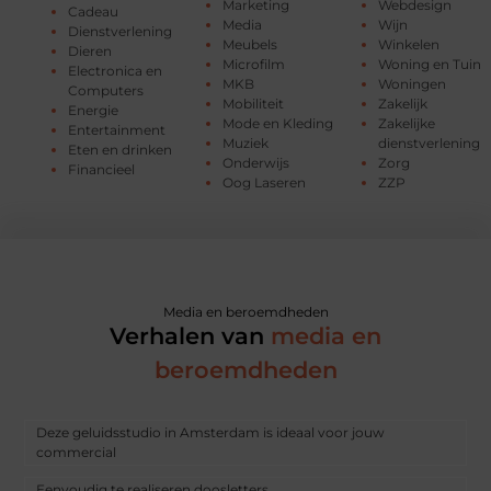
Marketing
Webdesign
Cadeau
Media
Wijn
Dienstverlening
Meubels
Winkelen
Dieren
Microfilm
Woning en Tuin
Electronica en
MKB
Woningen
Computers
Mobiliteit
Zakelijk
Energie
Mode en Kleding
Zakelijke
Entertainment
Muziek
dienstverlening
Eten en drinken
Onderwijs
Zorg
Financieel
Oog Laseren
ZZP
Media en beroemdheden
Verhalen van
media en
beroemdheden
Deze geluidsstudio in Amsterdam is ideaal voor jouw
commercial
Eenvoudig te realiseren doosletters