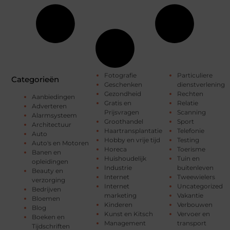
Fotografie
Particuliere
Categorieën
Geschenken
dienstverlening
Gezondheid
Rechten
Aanbiedingen
Gratis en
Relatie
Adverteren
Prijsvragen
Scanning
Alarmsysteem
Groothandel
Sport
Architectuur
Haartransplantatie
Telefonie
Auto
Hobby en vrije tijd
Testing
Auto's en Motoren
Horeca
Toerisme
Banen en
Huishoudelijk
Tuin en
opleidingen
Industrie
buitenleven
Beauty en
Internet
Tweewielers
verzorging
Internet
Uncategorized
Bedrijven
marketing
Vakantie
Bloemen
Kinderen
Verbouwen
Blog
Kunst en Kitsch
Vervoer en
Boeken en
Management
transport
Tijdschriften