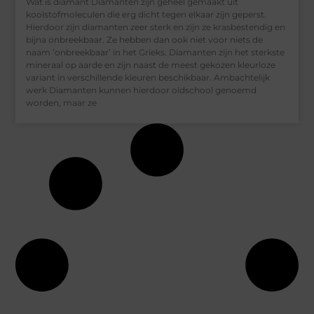
Wat is diamant Diamanten zijn geheel gemaakt uit
koolstofmoleculen die erg dicht tegen elkaar zijn geperst.
Hierdoor zijn diamanten zeer sterk en zijn ze krasbestendig en
bijna onbreekbaar. Ze hebben dan ook niet voor niets de
naam ‘onbreekbaar’ in het Grieks. Diamanten zijn het sterkste
mineraal op aarde en zijn naast de meest gekozen kleurloze
variant in verschillende kleuren beschikbaar. Ambachtelijk
werk Diamanten kunnen hierdoor oldschool genoemd
worden, maar ze