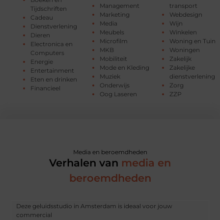
Management
transport
Tijdschriften
Marketing
Webdesign
Cadeau
Media
Wijn
Dienstverlening
Meubels
Winkelen
Dieren
Microfilm
Woning en Tuin
Electronica en
MKB
Woningen
Computers
Mobiliteit
Zakelijk
Energie
Mode en Kleding
Zakelijke
Entertainment
Muziek
dienstverlening
Eten en drinken
Onderwijs
Zorg
Financieel
Oog Laseren
ZZP
Media en beroemdheden
Verhalen van
media en
beroemdheden
Deze geluidsstudio in Amsterdam is ideaal voor jouw
commercial