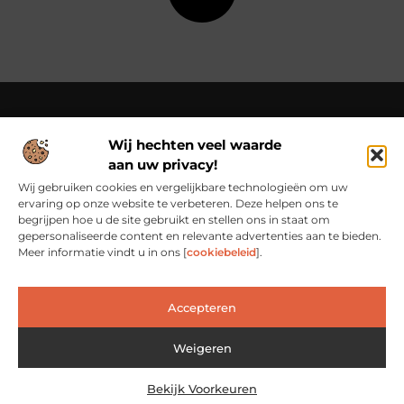
Wij hechten veel waarde
Over Cn-flex
aan uw privacy!
Cn-flex.nl – Altijd in beweging – verhalen voor elke dag.
Ontdek inspirerende blogs en artikelen die het dagelijks leven
Wij gebruiken cookies en vergelijkbare technologieën om uw
in al zijn facetten belichten.
ervaring op onze website te verbeteren. Deze helpen ons te
begrijpen hoe u de site gebruikt en stellen ons in staat om
Bericht categorie
gepersonaliseerde content en relevante advertenties aan te bieden.
Meer informatie vindt u in ons [
cookiebeleid
].
Main Links
Accepteren
Backlinks Kopen: Slimme Investering of Risicovolle Shortcut?
Verdien geld met je website: van passieproject naar inkomstenbron
Weigeren
Bekijk Voorkeuren
@2025 www.cn-flex.nl. All Right Reserved.