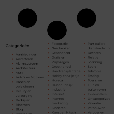
Fotografie
Particuliere
Categorieën
Geschenken
dienstverlening
Gezondheid
Rechten
Aanbiedingen
Gratis en
Relatie
Adverteren
Prijsvragen
Scanning
Alarmsysteem
Groothandel
Sport
Architectuur
Haartransplantatie
Telefonie
Auto
Hobby en vrije tijd
Testing
Auto's en Motoren
Horeca
Toerisme
Banen en
Huishoudelijk
Tuin en
opleidingen
Industrie
buitenleven
Beauty en
Internet
Tweewielers
verzorging
Internet
Uncategorized
Bedrijven
marketing
Vakantie
Bloemen
Kinderen
Verbouwen
Blog
Kunst en Kitsch
Vervoer en
Boeken en