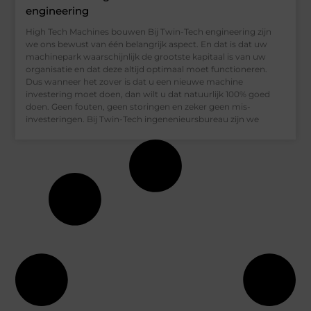
engineering
High Tech Machines bouwen Bij Twin-Tech engineering zijn
we ons bewust van één belangrijk aspect. En dat is dat uw
machinepark waarschijnlijk de grootste kapitaal is van uw
organisatie en dat deze altijd optimaal moet functioneren.
Dus wanneer het zover is dat u een nieuwe machine
investering moet doen, dan wilt u dat natuurlijk 100% goed
doen. Geen fouten, geen storingen en zeker geen mis-
investeringen. Bij Twin-Tech ingenenieursbureau zijn we