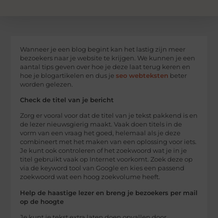
Wanneer je een blog begint kan het lastig zijn meer
bezoekers naar je website te krijgen. We kunnen je een
aantal tips geven over hoe je deze laat terug keren en
hoe je blogartikelen en dus je
seo webteksten
beter
worden gelezen.
Check de titel van je bericht
Zorg er vooral voor dat de titel van je tekst pakkend is en
de lezer nieuwsgierig maakt. Vaak doen titels in de
vorm van een vraag het goed, helemaal als je deze
combineert met het maken van een oplossing voor iets.
Je kunt ook controleren of het zoekwoord wat je in je
titel gebruikt vaak op Internet voorkomt. Zoek deze op
via de keyword tool van Google en kies een passend
zoekwoord wat een hoog zoekvolume heeft.
Help de haastige lezer en breng je bezoekers per mail
op de hoogte
Je kunt je tekst extra laten doen opvallen door