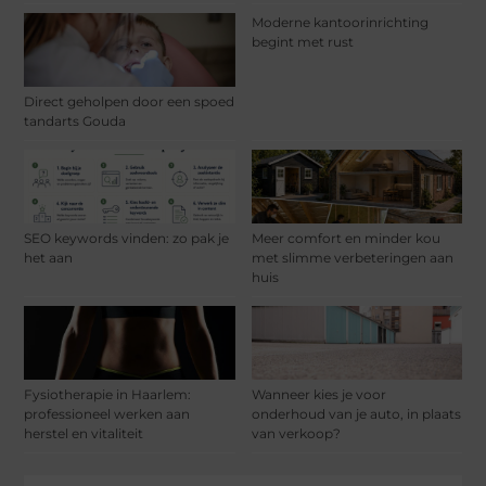
Moderne kantoorinrichting
begint met rust
Direct geholpen door een spoed
tandarts Gouda
SEO keywords vinden: zo pak je
Meer comfort en minder kou
het aan
met slimme verbeteringen aan
huis
Fysiotherapie in Haarlem:
Wanneer kies je voor
professioneel werken aan
onderhoud van je auto, in plaats
herstel en vitaliteit
van verkoop?