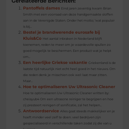
Gerelateerde Berichten:
Pantoffels dames
Eind jaren zeventig kwam Brian
Smith met een voorraad van deze handgemaakte sloffen
aan in de Verenigde Staten. Onder het motto; ‘wat populair
is bij...
Bestel je brandwerende eurosafe bij
Kluis&Co
Het aantal inbraken in Nederland blijft
toenemen, reden te meer om je waardevolle spullen zo
goed mogelijk te beschermen. Een product wat je helpt
om...
Een heerlijke Griekse vakantie
Griekenland is de
laatste tijd natuurlijk niet echt heel goed in het nieuws. Om
die reden denk je misschien ook wel: laat maar zitten.
Maar...
Hoe te optimaliseren Uw Ultrasonic Cleaner
Hoe te optimaliseren Uw Ultrasonic Cleaner written by:
cheiayub4 Om een ​​ultrasone reiniger te begrijpen en hoe
zij presteert reinigen of sonificatie, zal het helpen...
Antwoordservice
Alles gaat steeds makkelijker en je
hoeft minder veel zelf te doen. veel bedrijven zijn
gespecialiseerd in verschillende taken zodat zij die van u