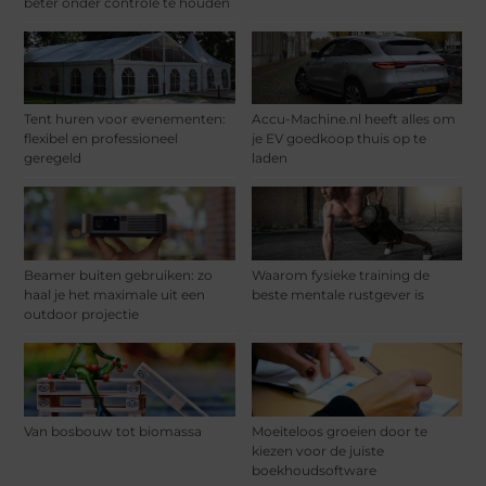
beter onder controle te houden
Tent huren voor evenementen:
Accu-Machine.nl heeft alles om
flexibel en professioneel
je EV goedkoop thuis op te
geregeld
laden
Beamer buiten gebruiken: zo
Waarom fysieke training de
haal je het maximale uit een
beste mentale rustgever is
outdoor projectie
Van bosbouw tot biomassa
Moeiteloos groeien door te
kiezen voor de juiste
boekhoudsoftware