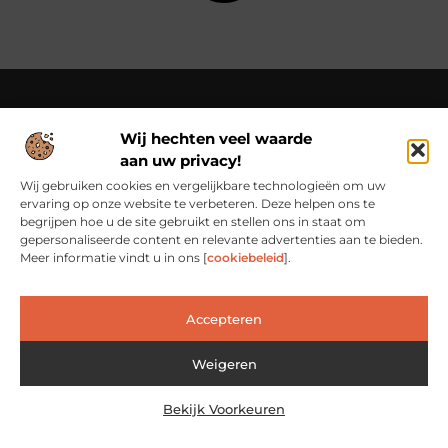
Wij hechten veel waarde
Over Cn-flex
aan uw privacy!
Cn-flex.nl – Altijd in beweging – verhalen voor elke dag.
Ontdek inspirerende blogs en artikelen die het dagelijks leven
Wij gebruiken cookies en vergelijkbare technologieën om uw
in al zijn facetten belichten.
ervaring op onze website te verbeteren. Deze helpen ons te
begrijpen hoe u de site gebruikt en stellen ons in staat om
Bericht categorie
gepersonaliseerde content en relevante advertenties aan te bieden.
Meer informatie vindt u in ons [
cookiebeleid
].
Main Links
Accepteren
Backlinks Kopen: Slimme Investering of Risicovolle Shortcut?
Verdien geld met je website: van passieproject naar inkomstenbron
Weigeren
Bekijk Voorkeuren
@2025 www.cn-flex.nl. All Right Reserved.