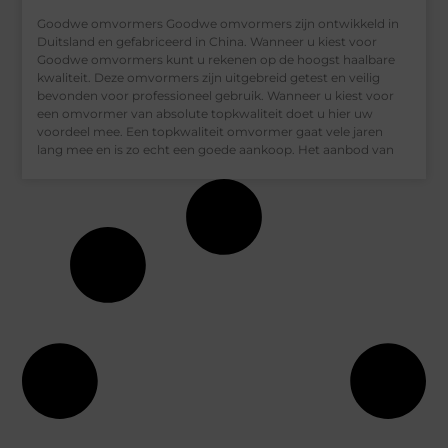
Goodwe omvormers Goodwe omvormers zijn ontwikkeld in
Duitsland en gefabriceerd in China. Wanneer u kiest voor
Goodwe omvormers kunt u rekenen op de hoogst haalbare
kwaliteit. Deze omvormers zijn uitgebreid getest en veilig
bevonden voor professioneel gebruik. Wanneer u kiest voor
een omvormer van absolute topkwaliteit doet u hier uw
voordeel mee. Een topkwaliteit omvormer gaat vele jaren
lang mee en is zo echt een goede aankoop. Het aanbod van