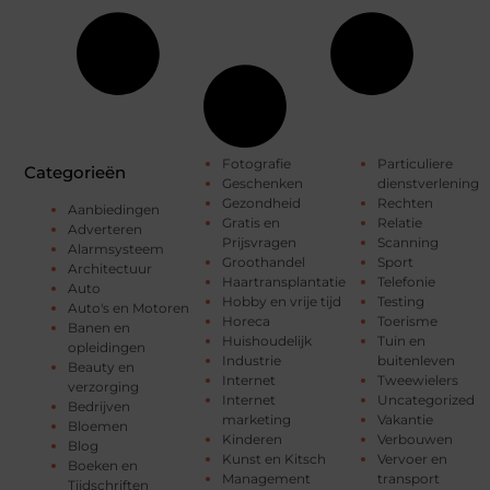
Fotografie
Particuliere
Categorieën
Geschenken
dienstverlening
Gezondheid
Rechten
Aanbiedingen
Gratis en
Relatie
Adverteren
Prijsvragen
Scanning
Alarmsysteem
Groothandel
Sport
Architectuur
Haartransplantatie
Telefonie
Auto
Hobby en vrije tijd
Testing
Auto's en Motoren
Horeca
Toerisme
Banen en
Huishoudelijk
Tuin en
opleidingen
Industrie
buitenleven
Beauty en
Internet
Tweewielers
verzorging
Internet
Uncategorized
Bedrijven
marketing
Vakantie
Bloemen
Kinderen
Verbouwen
Blog
Kunst en Kitsch
Vervoer en
Boeken en
Management
transport
Tijdschriften