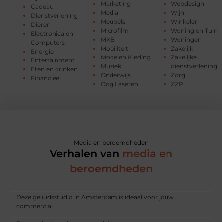
Marketing
Webdesign
Cadeau
Media
Wijn
Dienstverlening
Meubels
Winkelen
Dieren
Microfilm
Woning en Tuin
Electronica en
MKB
Woningen
Computers
Mobiliteit
Zakelijk
Energie
Mode en Kleding
Zakelijke
Entertainment
Muziek
dienstverlening
Eten en drinken
Onderwijs
Zorg
Financieel
Oog Laseren
ZZP
Media en beroemdheden
Verhalen van
media en
beroemdheden
Deze geluidsstudio in Amsterdam is ideaal voor jouw
commercial