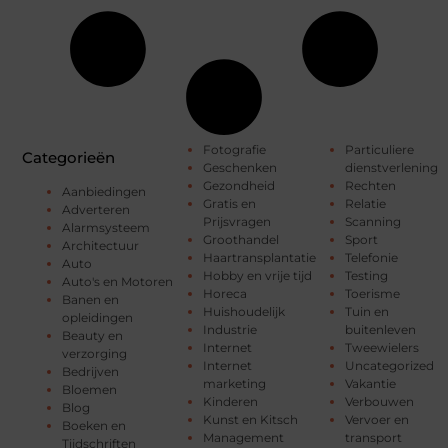
Fotografie
Particuliere
Categorieën
Geschenken
dienstverlening
Gezondheid
Rechten
Aanbiedingen
Gratis en
Relatie
Adverteren
Prijsvragen
Scanning
Alarmsysteem
Groothandel
Sport
Architectuur
Haartransplantatie
Telefonie
Auto
Hobby en vrije tijd
Testing
Auto's en Motoren
Horeca
Toerisme
Banen en
Huishoudelijk
Tuin en
opleidingen
Industrie
buitenleven
Beauty en
Internet
Tweewielers
verzorging
Internet
Uncategorized
Bedrijven
marketing
Vakantie
Bloemen
Kinderen
Verbouwen
Blog
Kunst en Kitsch
Vervoer en
Boeken en
Management
transport
Tijdschriften