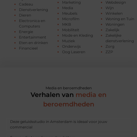
Marketing
Webdesign
Cadeau
Media
Wijn
Dienstverlening
Meubels
Winkelen
Dieren
Microfilm
Woning en Tuin
Electronica en
MKB
Woningen
Computers
Mobiliteit
Zakelijk
Energie
Mode en Kleding
Zakelijke
Entertainment
Muziek
dienstverlening
Eten en drinken
Onderwijs
Zorg
Financieel
Oog Laseren
ZZP
Media en beroemdheden
Verhalen van
media en
beroemdheden
Deze geluidsstudio in Amsterdam is ideaal voor jouw
commercial