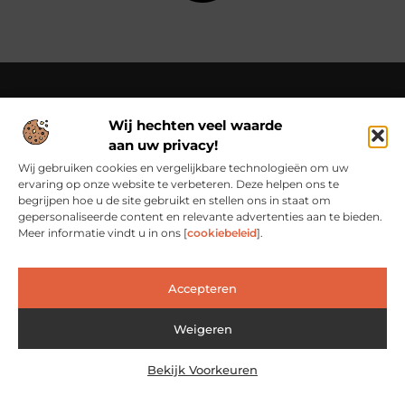
Wij hechten veel waarde
Over Cn-flex
aan uw privacy!
Cn-flex.nl – Altijd in beweging – verhalen voor elke dag.
Ontdek inspirerende blogs en artikelen die het dagelijks leven
Wij gebruiken cookies en vergelijkbare technologieën om uw
in al zijn facetten belichten.
ervaring op onze website te verbeteren. Deze helpen ons te
begrijpen hoe u de site gebruikt en stellen ons in staat om
Bericht categorie
gepersonaliseerde content en relevante advertenties aan te bieden.
Meer informatie vindt u in ons [
cookiebeleid
].
Main Links
Accepteren
Backlinks Kopen: Slimme Investering of Risicovolle Shortcut?
Verdien geld met je website: van passieproject naar inkomstenbron
Weigeren
Bekijk Voorkeuren
@2025 www.cn-flex.nl. All Right Reserved.