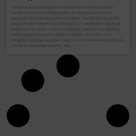
Tandarts en mondhygienist Amsterdam horen bij elkaar
Tandartsen en mondhygienisten Amsterdam zijn er om
personen met tandklachten te helpen. Omdat een tandarts
begrip moet hebben voor de angst van de persoon die in de
stoel komt te zitten, moet hij of zij daar geduld mee hebben.
Heeft u plotseling onhoudbare tandpijn, dan wilt u snel
mogelijk geholpen worden. Daarom is het ook verstandig, als
u in de Buitenveldert woont, een