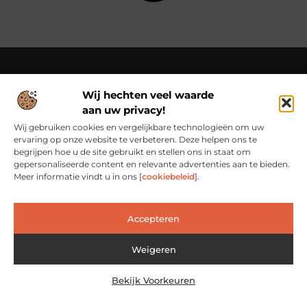
Wij hechten veel waarde
Over Cn-flex
aan uw privacy!
Cn-flex.nl – Altijd in beweging – verhalen voor elke dag.
Ontdek inspirerende blogs en artikelen die het dagelijks leven
Wij gebruiken cookies en vergelijkbare technologieën om uw
in al zijn facetten belichten.
ervaring op onze website te verbeteren. Deze helpen ons te
begrijpen hoe u de site gebruikt en stellen ons in staat om
Bericht categorie
gepersonaliseerde content en relevante advertenties aan te bieden.
Meer informatie vindt u in ons [
cookiebeleid
].
Main Links
Accepteren
Backlinks Kopen: Slimme Investering of Risicovolle Shortcut?
Verdien geld met je website: van passieproject naar inkomstenbron
Weigeren
Bekijk Voorkeuren
@2025 www.cn-flex.nl. All Right Reserved.