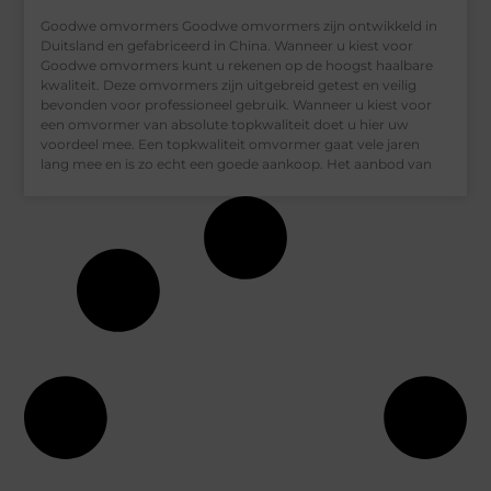
Goodwe omvormers Goodwe omvormers zijn ontwikkeld in
Duitsland en gefabriceerd in China. Wanneer u kiest voor
Goodwe omvormers kunt u rekenen op de hoogst haalbare
kwaliteit. Deze omvormers zijn uitgebreid getest en veilig
bevonden voor professioneel gebruik. Wanneer u kiest voor
een omvormer van absolute topkwaliteit doet u hier uw
voordeel mee. Een topkwaliteit omvormer gaat vele jaren
lang mee en is zo echt een goede aankoop. Het aanbod van