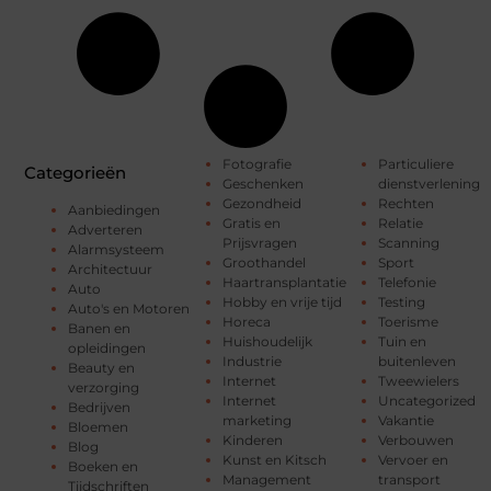
Fotografie
Particuliere
Categorieën
Geschenken
dienstverlening
Gezondheid
Rechten
Aanbiedingen
Gratis en
Relatie
Adverteren
Prijsvragen
Scanning
Alarmsysteem
Groothandel
Sport
Architectuur
Haartransplantatie
Telefonie
Auto
Hobby en vrije tijd
Testing
Auto's en Motoren
Horeca
Toerisme
Banen en
Huishoudelijk
Tuin en
opleidingen
Industrie
buitenleven
Beauty en
Internet
Tweewielers
verzorging
Internet
Uncategorized
Bedrijven
marketing
Vakantie
Bloemen
Kinderen
Verbouwen
Blog
Kunst en Kitsch
Vervoer en
Boeken en
Management
transport
Tijdschriften