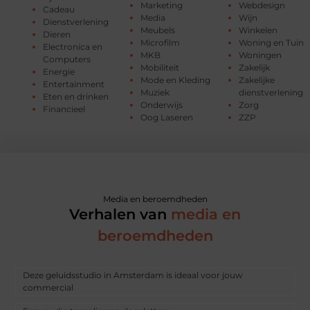
Marketing
Webdesign
Cadeau
Media
Wijn
Dienstverlening
Meubels
Winkelen
Dieren
Microfilm
Woning en Tuin
Electronica en
MKB
Woningen
Computers
Mobiliteit
Zakelijk
Energie
Mode en Kleding
Zakelijke
Entertainment
Muziek
dienstverlening
Eten en drinken
Onderwijs
Zorg
Financieel
Oog Laseren
ZZP
Media en beroemdheden
Verhalen van
media en
beroemdheden
Deze geluidsstudio in Amsterdam is ideaal voor jouw
commercial