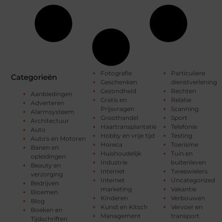
Fotografie
Particuliere
Categorieën
Geschenken
dienstverlening
Gezondheid
Rechten
Aanbiedingen
Gratis en
Relatie
Adverteren
Prijsvragen
Scanning
Alarmsysteem
Groothandel
Sport
Architectuur
Haartransplantatie
Telefonie
Auto
Hobby en vrije tijd
Testing
Auto's en Motoren
Horeca
Toerisme
Banen en
Huishoudelijk
Tuin en
opleidingen
Industrie
buitenleven
Beauty en
Internet
Tweewielers
verzorging
Internet
Uncategorized
Bedrijven
marketing
Vakantie
Bloemen
Kinderen
Verbouwen
Blog
Kunst en Kitsch
Vervoer en
Boeken en
Management
transport
Tijdschriften