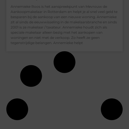
Annemieke Roos is het aanspreekpunt van Mevrouw de
Aankoopmakelaar in Rotterdam en helpt je al snel veel geld te
besparen bij de aankoop van een nieuwe woning. Annemieke
zit al sinds de eeuwwisseling in de makelaarsbranche en sinds
2001 is ze makelaar / taxateur. Annemieke houdt zich als
speciale makelaar alleen bezig met het aankopen van
woningen en niet met de verkoop. Zo heeft ze geen
tegenstrijdige belangen. Annemieke helpt