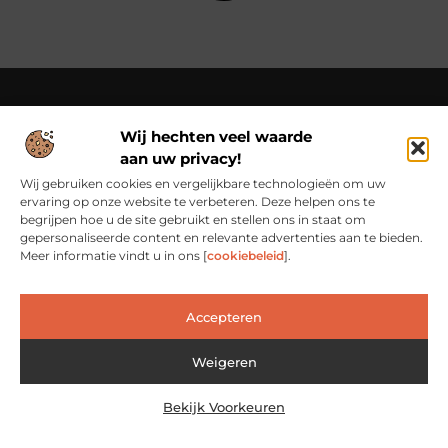
Wij hechten veel waarde
Over Cn-flex
aan uw privacy!
Cn-flex.nl – Altijd in beweging – verhalen voor elke dag.
Ontdek inspirerende blogs en artikelen die het dagelijks leven
Wij gebruiken cookies en vergelijkbare technologieën om uw
in al zijn facetten belichten.
ervaring op onze website te verbeteren. Deze helpen ons te
begrijpen hoe u de site gebruikt en stellen ons in staat om
Bericht categorie
gepersonaliseerde content en relevante advertenties aan te bieden.
Meer informatie vindt u in ons [
cookiebeleid
].
Accepteren
Main Links
Backlinks Kopen: Slimme Investering of Risicovolle Shortcut?
Verdien geld met je website: van passieproject naar inkomstenbron
Weigeren
Bekijk Voorkeuren
@2025 www.cn-flex.nl. All Right Reserved.