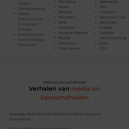
Marketing
Webdesign
Cadeau
Media
Wijn
Dienstverlening
Meubels
Winkelen
Dieren
Microfilm
Woning en Tuin
Electronica en
MKB
Woningen
Computers
Mobiliteit
Zakelijk
Energie
Mode en Kleding
Zakelijke
Entertainment
Muziek
dienstverlening
Eten en drinken
Onderwijs
Zorg
Financieel
Oog Laseren
ZZP
Media en beroemdheden
Verhalen van
media en
beroemdheden
Deze geluidsstudio in Amsterdam is ideaal voor jouw
commercial
Eenvoudig te realiseren doosletters