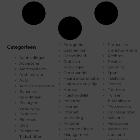
Fotografie
Particuliere
Categorieën
Geschenken
dienstverlening
Gezondheid
Rechten
Aanbiedingen
Gratis en
Relatie
Adverteren
Prijsvragen
Scanning
Alarmsysteem
Groothandel
Sport
Architectuur
Haartransplantatie
Telefonie
Auto
Hobby en vrije tijd
Testing
Auto's en Motoren
Horeca
Toerisme
Banen en
Huishoudelijk
Tuin en
opleidingen
Industrie
buitenleven
Beauty en
Internet
Tweewielers
verzorging
Internet
Uncategorized
Bedrijven
marketing
Vakantie
Bloemen
Kinderen
Verbouwen
Blog
Kunst en Kitsch
Vervoer en
Boeken en
Management
transport
Tijdschriften