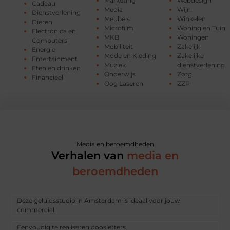
Marketing
Webdesign
Cadeau
Media
Wijn
Dienstverlening
Meubels
Winkelen
Dieren
Microfilm
Woning en Tuin
Electronica en
MKB
Woningen
Computers
Mobiliteit
Zakelijk
Energie
Mode en Kleding
Zakelijke
Entertainment
Muziek
dienstverlening
Eten en drinken
Onderwijs
Zorg
Financieel
Oog Laseren
ZZP
Media en beroemdheden
Verhalen van
media en
beroemdheden
Deze geluidsstudio in Amsterdam is ideaal voor jouw
commercial
Eenvoudig te realiseren doosletters