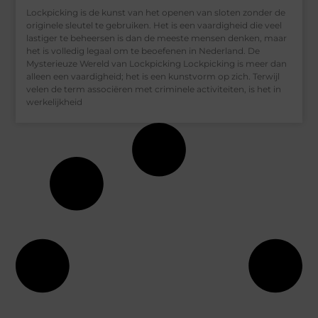
Lockpicking is de kunst van het openen van sloten zonder de
originele sleutel te gebruiken. Het is een vaardigheid die veel
lastiger te beheersen is dan de meeste mensen denken, maar
het is volledig legaal om te beoefenen in Nederland. De
Mysterieuze Wereld van Lockpicking Lockpicking is meer dan
alleen een vaardigheid; het is een kunstvorm op zich. Terwijl
velen de term associëren met criminele activiteiten, is het in
werkelijkheid