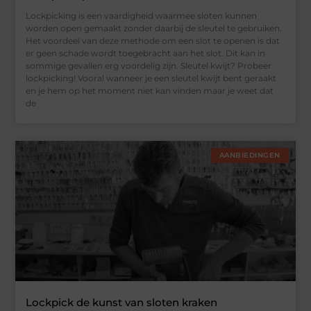
Lockpicking is een vaardigheid waarmee sloten kunnen
worden open gemaakt zonder daarbij de sleutel te gebruiken.
Het voordeel van deze methode om een slot te openen is dat
er geen schade wordt toegebracht aan het slot. Dit kan in
sommige gevallen erg voordelig zijn. Sleutel kwijt? Probeer
lockpicking! Vooral wanneer je een sleutel kwijt bent geraakt
en je hem op het moment niet kan vinden maar je weet dat
de
AANBIEDINGEN
Lockpick de kunst van sloten kraken