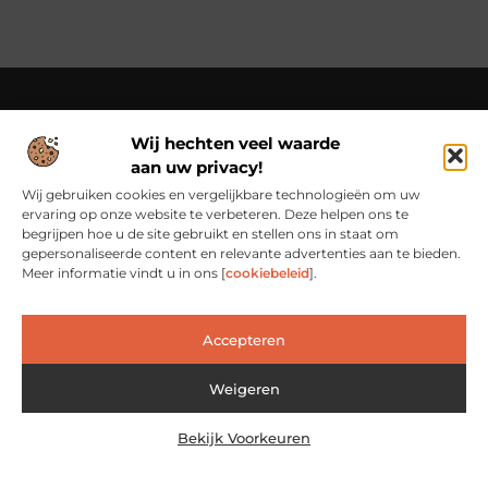
Wij hechten veel waarde
Over Cn-flex
aan uw privacy!
Cn-flex.nl – Altijd in beweging – verhalen voor elke dag.
Ontdek inspirerende blogs en artikelen die het dagelijks leven
Wij gebruiken cookies en vergelijkbare technologieën om uw
in al zijn facetten belichten.
ervaring op onze website te verbeteren. Deze helpen ons te
begrijpen hoe u de site gebruikt en stellen ons in staat om
Bericht categorie
gepersonaliseerde content en relevante advertenties aan te bieden.
Meer informatie vindt u in ons [
cookiebeleid
].
Accepteren
Main Links
Backlinks Kopen: Slimme Investering of Risicovolle Shortcut?
Verdien geld met je website: van passieproject naar inkomstenbron
Weigeren
Bekijk Voorkeuren
@2025 www.cn-flex.nl. All Right Reserved.