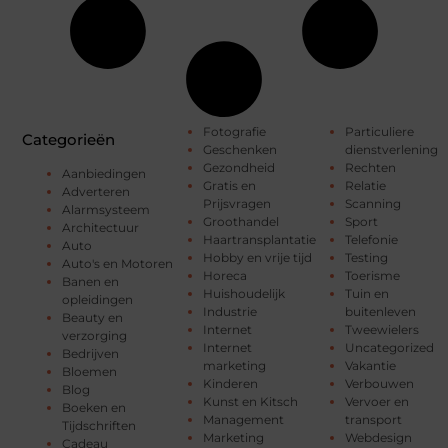
Fotografie
Particuliere
Categorieën
Geschenken
dienstverlening
Gezondheid
Rechten
Aanbiedingen
Gratis en
Relatie
Adverteren
Prijsvragen
Scanning
Alarmsysteem
Groothandel
Sport
Architectuur
Haartransplantatie
Telefonie
Auto
Hobby en vrije tijd
Testing
Auto's en Motoren
Horeca
Toerisme
Banen en
Huishoudelijk
Tuin en
opleidingen
Industrie
buitenleven
Beauty en
Internet
Tweewielers
verzorging
Internet
Uncategorized
Bedrijven
marketing
Vakantie
Bloemen
Kinderen
Verbouwen
Blog
Kunst en Kitsch
Vervoer en
Boeken en
Management
transport
Tijdschriften
Marketing
Webdesign
Cadeau