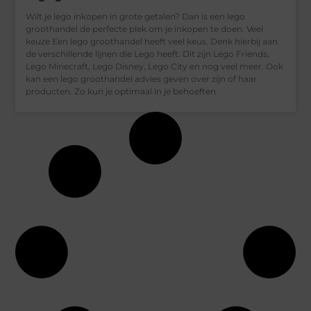
Wilt je lego inkopen in grote getalen? Dan is een lego
groothandel de perfecte plek om je inkopen te doen. Veel
keuze Een lego groothandel heeft veel keus. Denk hierbij aan
de verschillende lijnen die Lego heeft. Dit zijn Lego Friends,
Lego Minecraft, Lego Disney, Lego City en nog veel meer. Ook
kan een lego groothandel advies geven over zijn of haar
producten. Zo kun je optimaal in je behoeften