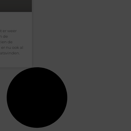
t er weer
an de
zien de
 er nu ook al
atsvinden.