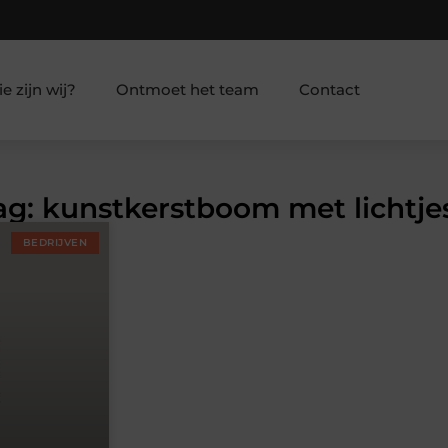
e zijn wij?
Ontmoet het team
Contact
Tag: kunstkerstboom met lichtje
BEDRIJVEN