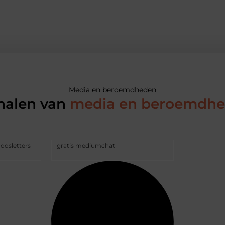
Media en beroemdheden
halen van
media en beroemdh
doosletters
gratis mediumchat