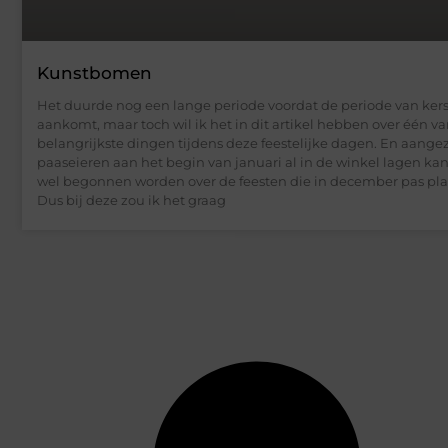
Kunstbomen
Het duurde nog een lange periode voordat de periode van kers
aankomt, maar toch wil ik het in dit artikel hebben over één v
belangrijkste dingen tijdens deze feestelijke dagen. En aange
paaseieren aan het begin van januari al in de winkel lagen kan
wel begonnen worden over de feesten die in december pas pla
Dus bij deze zou ik het graag