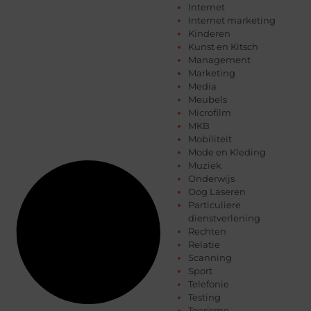
Internet
Internet marketing
Kinderen
Kunst en Kitsch
Management
Marketing
Media
Meubels
Microfilm
MKB
Mobiliteit
Mode en Kleding
Muziek
Onderwijs
Oog Laseren
Particuliere
dienstverlening
Rechten
Relatie
Scanning
Sport
Telefonie
Testing
Toerisme