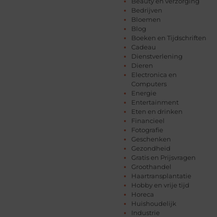
Beauty en verzorging
Bedrijven
Bloemen
Blog
Boeken en Tijdschriften
Cadeau
Dienstverlening
Dieren
Electronica en
Computers
Energie
Entertainment
Eten en drinken
Financieel
Fotografie
Geschenken
Gezondheid
Gratis en Prijsvragen
Groothandel
Haartransplantatie
Hobby en vrije tijd
Horeca
Huishoudelijk
Industrie