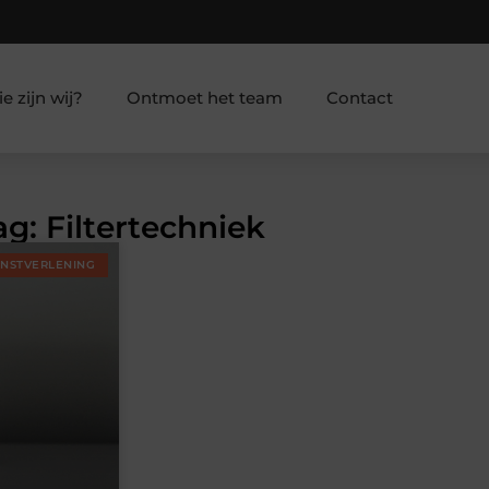
e zijn wij?
Ontmoet het team
Contact
ag: Filtertechniek
ENSTVERLENING