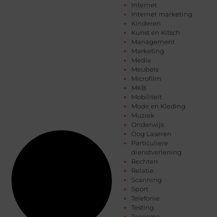
Internet
Internet marketing
Kinderen
Kunst en Kitsch
Management
Marketing
Media
Meubels
Microfilm
MKB
Mobiliteit
Mode en Kleding
Muziek
Onderwijs
Oog Laseren
Particuliere
dienstverlening
Rechten
Relatie
Scanning
Sport
Telefonie
Testing
Toerisme