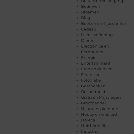
Beauty en verzorging
Bedrijven
Bloemen
Blog
Boeken en Tijdschriften
Cadeau
Dienstverlening
Dieren
Electronica en
Computers
Energie
Entertainment
Eten en drinken
Financieel
Fotografie
Geschenken
Gezondheid
Gratis en Prijsvragen
Groothandel
Haartransplantatie
Hobby en vrije tijd
Horeca
Huishoudelijk
Industrie