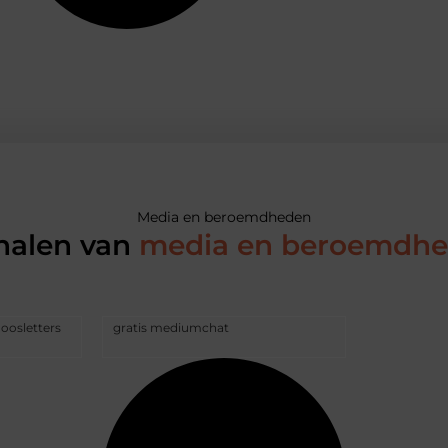
Media en beroemdheden
halen van
media en beroemdh
doosletters
gratis mediumchat