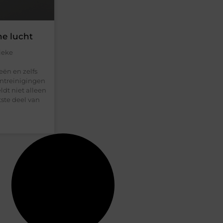
ne lucht
ieke
ën en zelfs
ontreinigingen
ldt niet alleen
ste deel van