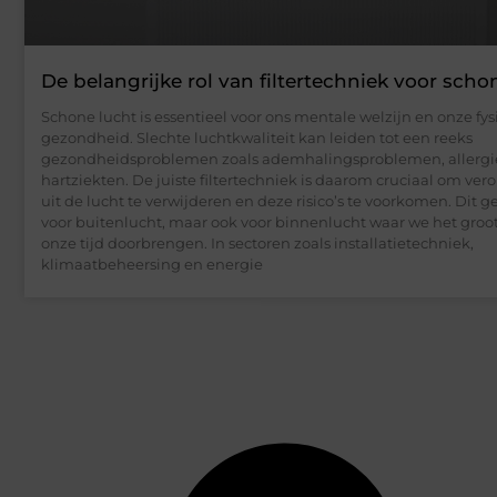
De belangrijke rol van filtertechniek voor scho
Schone lucht is essentieel voor ons mentale welzijn en onze fys
gezondheid. Slechte luchtkwaliteit kan leiden tot een reeks
gezondheidsproblemen zoals ademhalingsproblemen, allergie
hartziekten. De juiste filtertechniek is daarom cruciaal om ver
uit de lucht te verwijderen en deze risico’s te voorkomen. Dit ge
voor buitenlucht, maar ook voor binnenlucht waar we het groot
onze tijd doorbrengen. In sectoren zoals installatietechniek,
klimaatbeheersing en energie