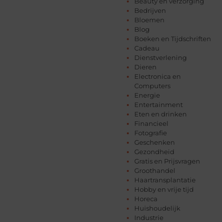
Beauty en verzorging
Bedrijven
Bloemen
Blog
Boeken en Tijdschriften
Cadeau
Dienstverlening
Dieren
Electronica en
Computers
Energie
Entertainment
Eten en drinken
Financieel
Fotografie
Geschenken
Gezondheid
Gratis en Prijsvragen
Groothandel
Haartransplantatie
Hobby en vrije tijd
Horeca
Huishoudelijk
Industrie