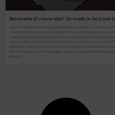
Renovatie of nieuw dak? Zo maak je de juiste 
Niet elk dak hoeft volledig vervangen te worden. Soms is reno
voldoende, maar in andere gevallen is een compleet nieuw da
investering. In deze blog ontdekt u wanneer renovatie nog rend
structurele schade herkent en wat de levensduur is van versch
daktypes. Wanneer is renovatie nog verstandig? Renovatie is v
slimme keuze als: Het dak geen grote schade heeft De dakcons
goed is