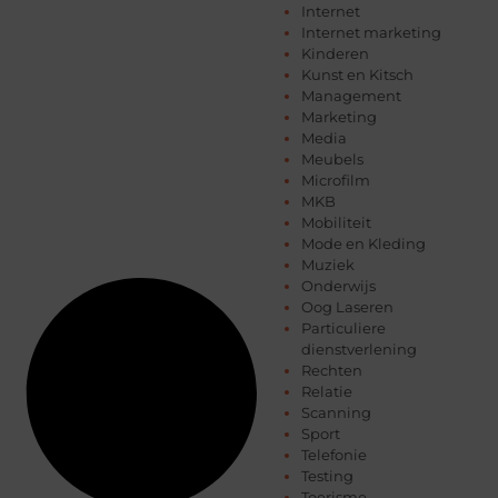
Internet
Internet marketing
Kinderen
Kunst en Kitsch
Management
Marketing
Media
Meubels
Microfilm
MKB
Mobiliteit
Mode en Kleding
Muziek
Onderwijs
Oog Laseren
Particuliere
dienstverlening
Rechten
Relatie
Scanning
Sport
Telefonie
Testing
Toerisme