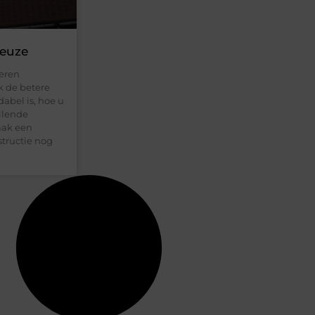
keuze
veren
k de betere
abel is, hoe u
illende
aak een
tructie nog