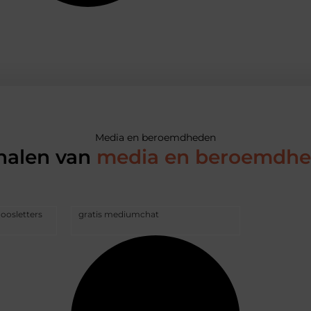
Media en beroemdheden
halen van
media en beroemdh
doosletters
gratis mediumchat