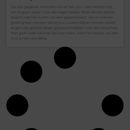
Op een gegeven moment wordt het voor veel mensen tijd
om te gaan kijken voor een eigen plekje. Waar de ene starter
begint met het huren van een appartement, zijn er ook een
grote groep mensen die bij hun ouders blijven wonen totdat
zij genoeg geld bij elkaar gespaard hebben voor een koophuis.
Hier gaat vaak wel wat tijd over heen, want het kopen van een
huis is niet voordelig.