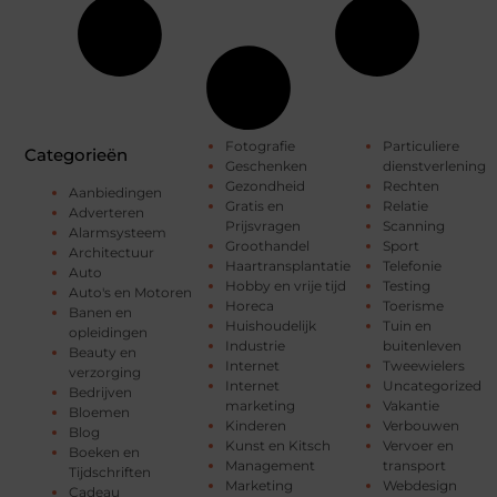
Fotografie
Particuliere
Categorieën
Geschenken
dienstverlening
Gezondheid
Rechten
Aanbiedingen
Gratis en
Relatie
Adverteren
Prijsvragen
Scanning
Alarmsysteem
Groothandel
Sport
Architectuur
Haartransplantatie
Telefonie
Auto
Hobby en vrije tijd
Testing
Auto's en Motoren
Horeca
Toerisme
Banen en
Huishoudelijk
Tuin en
opleidingen
Industrie
buitenleven
Beauty en
Internet
Tweewielers
verzorging
Internet
Uncategorized
Bedrijven
marketing
Vakantie
Bloemen
Kinderen
Verbouwen
Blog
Kunst en Kitsch
Vervoer en
Boeken en
Management
transport
Tijdschriften
Marketing
Webdesign
Cadeau