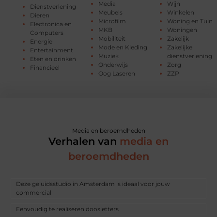
Media
Wijn
Dienstverlening
Meubels
Winkelen
Dieren
Microfilm
Woning en Tuin
Electronica en
MKB
Woningen
Computers
Mobiliteit
Zakelijk
Energie
Mode en Kleding
Zakelijke
Entertainment
Muziek
dienstverlening
Eten en drinken
Onderwijs
Zorg
Financieel
Oog Laseren
ZZP
Media en beroemdheden
Verhalen van
media en
beroemdheden
Deze geluidsstudio in Amsterdam is ideaal voor jouw
commercial
Eenvoudig te realiseren doosletters