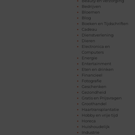
Beauty en verzorging
Bedrijven
Bloemen
Blog
Boeken en Tijdschriften
Cadeau
Dienstverlening
Dieren
Electronica en
Computers
Energie
Entertainment
Eten en drinken
Financieel
Fotografie
Geschenken
Gezondheid
Gratis en Prijsvragen
Groothandel
Haartransplantatie
Hobby en vrije tijd
Horeca
Huishoudelijk
Industrie