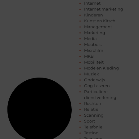
Internet
Internet marketing
Kinderen
Kunst en Kitsch
Management
Marketing
Media
Meubels
Microfilm
MKB
Mobiliteit
Mode en Kleding
Muziek
Onderwijs
Oog Laseren
Particuliere
dienstverlening
Rechten
Relatie
Scanning
Sport
Telefonie
Testing
Toerisme