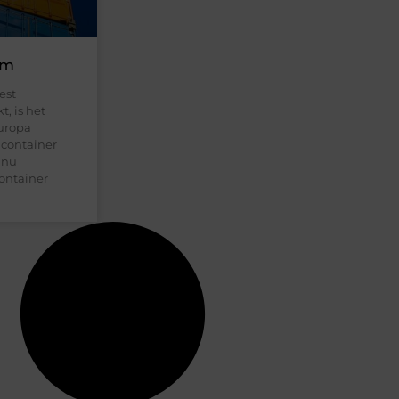
am
est
, is het
Europa
 container
tinu
Container