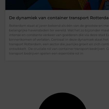
De dynamiek van container transport Rotterd
Rotterdam staat al jaren bekend als één van de grootste en me
belangrijke havensteden ter wereld. Wat het zo bijzonder maakt
intense en constante verkeer van goederen die via deze stad 
binnenkomen of verlaten. Centraal in deze dynamiek staat het
transport Rotterdam, een sector die jaarlijks groeit en zich con
ontwikkelt. De cruciale rol van container transport bedrijven 
transport bedrijven spelen een essentiële rol in