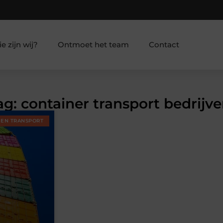
e zijn wij?
Ontmoet het team
Contact
ag: container transport bedrijv
 EN TRANSPORT