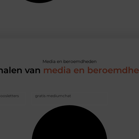
Media en beroemdheden
halen van
media en beroemdh
doosletters
gratis mediumchat