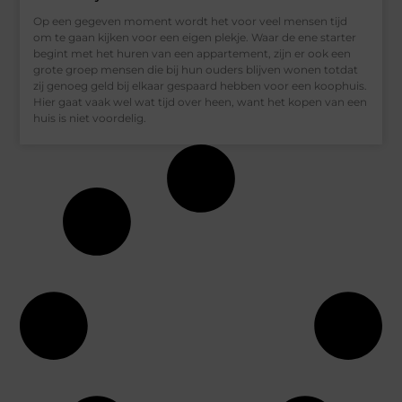
Op een gegeven moment wordt het voor veel mensen tijd
om te gaan kijken voor een eigen plekje. Waar de ene starter
begint met het huren van een appartement, zijn er ook een
grote groep mensen die bij hun ouders blijven wonen totdat
zij genoeg geld bij elkaar gespaard hebben voor een koophuis.
Hier gaat vaak wel wat tijd over heen, want het kopen van een
huis is niet voordelig.