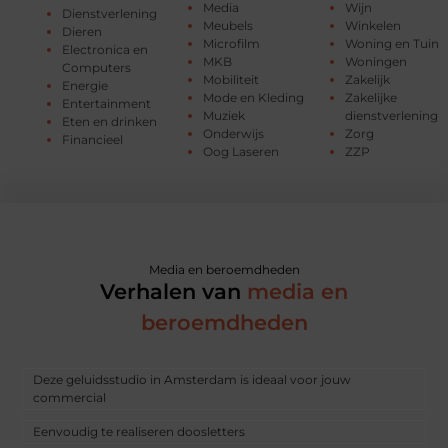
Media
Wijn
Dienstverlening
Meubels
Winkelen
Dieren
Microfilm
Woning en Tuin
Electronica en
MKB
Woningen
Computers
Mobiliteit
Zakelijk
Energie
Mode en Kleding
Zakelijke
Entertainment
Muziek
dienstverlening
Eten en drinken
Onderwijs
Zorg
Financieel
Oog Laseren
ZZP
Media en beroemdheden
Verhalen van
media en
beroemdheden
Deze geluidsstudio in Amsterdam is ideaal voor jouw
commercial
Eenvoudig te realiseren doosletters