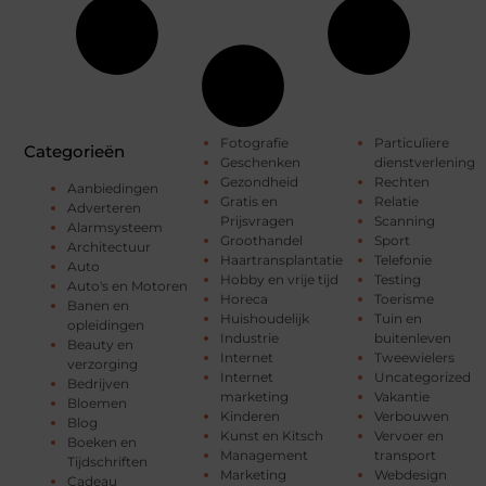
Fotografie
Particuliere
Categorieën
Geschenken
dienstverlening
Gezondheid
Rechten
Aanbiedingen
Gratis en
Relatie
Adverteren
Prijsvragen
Scanning
Alarmsysteem
Groothandel
Sport
Architectuur
Haartransplantatie
Telefonie
Auto
Hobby en vrije tijd
Testing
Auto's en Motoren
Horeca
Toerisme
Banen en
Huishoudelijk
Tuin en
opleidingen
Industrie
buitenleven
Beauty en
Internet
Tweewielers
verzorging
Internet
Uncategorized
Bedrijven
marketing
Vakantie
Bloemen
Kinderen
Verbouwen
Blog
Kunst en Kitsch
Vervoer en
Boeken en
Management
transport
Tijdschriften
Marketing
Webdesign
Cadeau