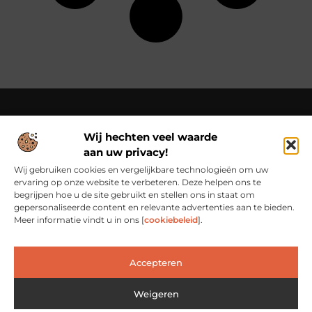
Wij hechten veel waarde
Over Cn-flex
aan uw privacy!
Cn-flex.nl – Altijd in beweging – verhalen voor elke dag.
Ontdek inspirerende blogs en artikelen die het dagelijks leven
Wij gebruiken cookies en vergelijkbare technologieën om uw
in al zijn facetten belichten.
ervaring op onze website te verbeteren. Deze helpen ons te
begrijpen hoe u de site gebruikt en stellen ons in staat om
Bericht categorie
gepersonaliseerde content en relevante advertenties aan te bieden.
Meer informatie vindt u in ons [
cookiebeleid
].
Main Links
Accepteren
Backlinks Kopen: Slimme Investering of Risicovolle Shortcut?
Verdien geld met je website: van passieproject naar inkomstenbron
Weigeren