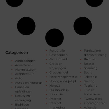
Fotografie
Particuliere
Categorieën
Geschenken
dienstverlening
Gezondheid
Rechten
Aanbiedingen
Gratis en
Relatie
Adverteren
Prijsvragen
Scanning
Alarmsysteem
Groothandel
Sport
Architectuur
Haartransplantatie
Telefonie
Auto
Hobby en vrije tijd
Testing
Auto's en Motoren
Horeca
Toerisme
Banen en
Huishoudelijk
Tuin en
opleidingen
Industrie
buitenleven
Beauty en
Internet
Tweewielers
verzorging
Internet
Uncategorized
Bedrijven
marketing
Vakantie
Bloemen