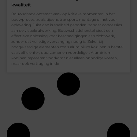
kwaliteit
Bouwschade ontstaat vaak op kritieke momenten in het
bouwproces, zoals tijdens transport, montage of net voor
oplevering. Juist dan is snelheid geboden, zonder concessies
aan de visuele afwerking. Bouwschadeherstel biedt een
effectieve oplossing voor beschadigingen aan zichtwerk,
zonder dat volledige vervanging nodig is. Zeker bij
hoogwaardige elementen zoals aluminium kozijnen is herstel
vaak efficiënter, duurzamer en voordeliger. Aluminium
kozijnen repareren voorkomt niet alleen onnodige kosten,
maar ook vertraging in de