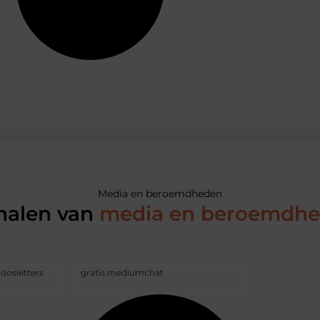
Media en beroemdheden
halen van
media en beroemdh
doosletters
gratis mediumchat