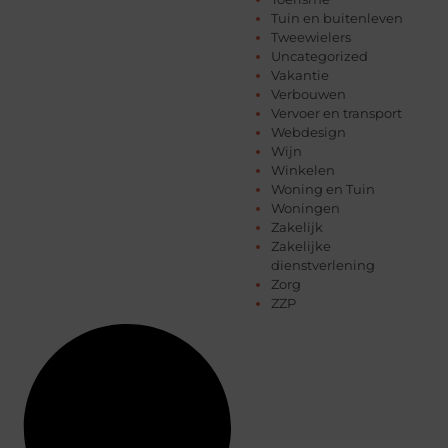
Tuin en buitenleven
Tweewielers
Uncategorized
Vakantie
Verbouwen
Vervoer en transport
Webdesign
Wijn
Winkelen
Woning en Tuin
Woningen
Zakelijk
Zakelijke
dienstverlening
Zorg
ZZP