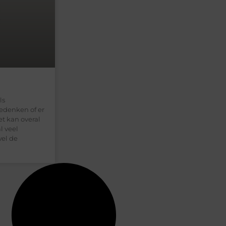
ls
edenken of er
et kan overal
l veel
wel de