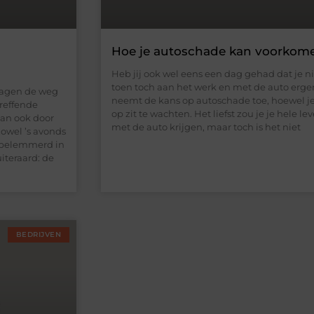
Hoe je autoschade kan voorkom
Heb jij ook wel eens een dag gehad dat je nie
toen toch aan het werk en met de auto erg
wagen de weg
neemt de kans op autoschade toe, hoewel je
reffende
op zit te wachten. Het liefst zou je je hele 
an ook door
met de auto krijgen, maar toch is het niet
owel ’s avonds
d belemmerd in
iteraard: de
BEDRIJVEN