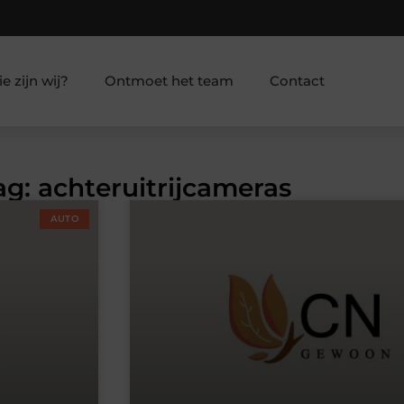
e zijn wij?
Ontmoet het team
Contact
ag: achteruitrijcameras
AUTO