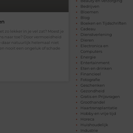
Beauty en verzorging
Bedrijven
Bloemen
Blog
en
Boeken en Tijdschriften
Cadeau
t zo lekker in je vel zat? Moest je
Dienstverlening
ens naar toe? Door vermoeidheid
Dieren
 daar natuurlijk helemaal niet
Electronica en
leven nooit een ongeluk of schade
Computers
Energie
Entertainment
Eten en drinken
Financieel
Fotografie
Geschenken
Gezondheid
Gratis en Prijsvragen
Groothandel
Haartransplantatie
Hobby en vrije tijd
Horeca
Huishoudelijk
Industrie