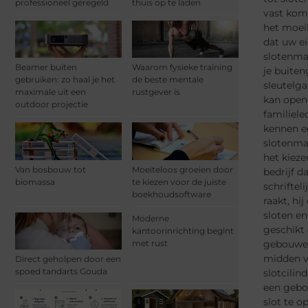
professioneel geregeld
thuis op te laden
vast kome
het moeil
dat uw ei
slotenmak
Beamer buiten
Waarom fysieke training
je buiten
gebruiken: zo haal je het
de beste mentale
sleutelga
maximale uit een
rustgever is
kan open
outdoor projectie
familiele
kennen ee
slotenmak
het kiezen
Van bosbouw tot
Moeiteloos groeien door
bedrijf d
biomassa
te kiezen voor de juiste
schriftel
boekhoudsoftware
raakt, hi
sloten en
Moderne
geschikt
kantoorinrichting begint
gebouwen,
met rust
midden va
Direct geholpen door een
spoed tandarts Gouda
slotcilin
een gebou
slot te o