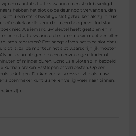
zijn een aantal situaties waarin u een sterk beveiligd
enaars hebben het slot op de deur nooit vervangen, dan
kunt u een sterk beveiligd slot gebruiken als zij in huis
er of makelaar die zegt dat u een hoogbeveiligd slot
oek niet. Als iemand uw sleutel heeft gestolen en in
chter een situatie waarin u de slotenmaker moet vertellen
te laten repareren? Dat hangt af van het type slot dat u
eurslot is, zal de monteur het slot waarschijnlijk moeten
. Als het daarentegen om een eenvoudige cilinder of
5 minuten of minder duren. Conclusie Sloten zijn bedoeld
Ze kunnen breken, vastlopen of verroesten. Op een
 te krijgen. Dit kan vooral stressvol zijn als u uw
n slotenmaker kunt u snel en veilig weer naar binnen.
maker zijn.