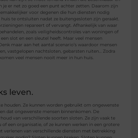
un je er net zo goed een punt achter zetten. Daarom zijn
gemakkelijker voor degenen die hun diensten nodig
huis te ontsluiten nadat ze buitengesloten zijn geraakt.
rzieningen repareert of vervangt. Afhankelijk van waar
behandelen, zoals veiligheidscontroles van woningen of
 een slot en een sleutel heeft. Maar veel mensen
n. Denk maar aan het aantal scenario’s waardoor mensen
en, vastgelopen nachtsloten, gebarsten ruiten… Zodra
komen veel mensen nooit meer in hun huis.
ks leven.
te houden. Ze kunnen worden gebruikt om ongewenste
eren dat ongewenste mensen binnenkomen. De
houd van verschillende soorten sloten. Ze zijn vaak te
 of een organisatie, of ze kunnen werken in een grotere
et verlenen van verschillende diensten met betrekking
enmaker nodig? Sloten kunnen breken. Sloten kunnen