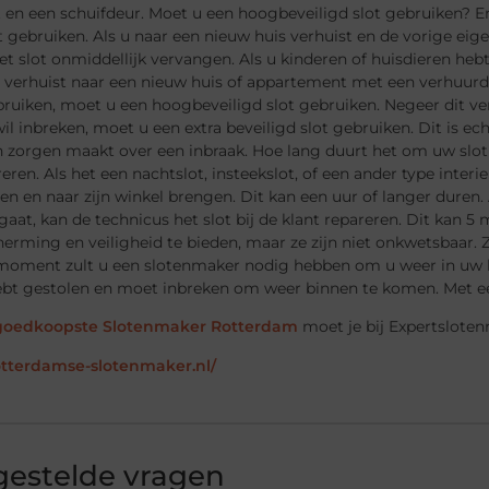
 en een schuifdeur. Moet u een hoogbeveiligd slot gebruiken? Er 
 gebruiken. Als u naar een nieuw huis verhuist en de vorige eig
t slot onmiddellijk vervangen. Als u kinderen of huisdieren hebt, 
 u verhuist naar een nieuw huis of appartement met een verhuurd
uiken, moet u een hoogbeveiligd slot gebruiken. Negeer dit verz
il inbreken, moet u een extra beveiligd slot gebruiken. Dit is e
h zorgen maakt over een inbraak. Hoe lang duurt het om uw slot 
reren. Als het een nachtslot, insteekslot, of een ander type interi
en en naar zijn winkel brengen. Dit kan een uur of langer duren
 gaat, kan de technicus het slot bij de klant repareren. Dit kan 
rming en veiligheid te bieden, maar ze zijn niet onkwetsbaar. 
oment zult u een slotenmaker nodig hebben om u weer in uw huis
hebt gestolen en moet inbreken om weer binnen te komen. Met ee
goedkoopste Slotenmaker Rotterdam
moet je bij Expertsloten
rotterdamse-slotenmaker.nl/
gestelde vragen