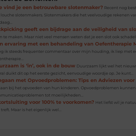
e vind je een betrouwbare slotenmaker?
Recent nog bes
 louche slotenmakers. Slotenmakers die het veelvoudige rekenen van
daag...
kpicking geeft een bijdrage aan de veiligheid van sl
n te maken. Maar niet veel mensen weten dat je een slot ook schadel
jn ervaring met een behandeling van Oefentherapie
eg ik steeds frequenter commentaar over mijn houding, ik liep met
ntherapie...
rzaam is ‘in’, ook in de bouw
Duurzaam lijkt wel het nieuw
al duikt dit op het eerste gezicht, eenvoudige woordje op. Je kunt...
gaan met Opvoedproblemen: Tips en Adviezen voor
staan bij het opvoeden van hun kinderen. Opvoedproblemen kunnen
municatieproblemen tot moeilijkheden...
kortsluiting voor 100% te voorkomen?
Het liefst wil je natuu
 treft. Maar is het eigenlijk wel...