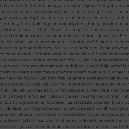
n te zitten. Sloten kunnen gaan roesten. Tijdens het gebruik van
ijk wordt voor de juiste sleutel om in het sleutelgat te passen e
gen onvoorzichtigheid, of die van een vriend, een defect slot ka
er nodig hebt. Ook als je voorzichtig bent, kun je problemen kri
gesloten raakt uit je huis. Een vastzittend slot kan betekenen d
t kan betekenen dat u uw sleutel niet meer kunt gebruiken. Een
en. Hoe vindt u een betrouwbare slotenmaker? Je kunt een bet
den te vragen of online reviewsites te raadplegen. Vraag gewoon 
n betrouwbare slotenmaker kan aanbevelen. Of zoek online naar 
er review sites online, zoals Angie’s List, die je kunnen helpen
 van een slotenmaker naar een bedrijf dat al een tijdje actief is. E
at betrouwbare slotenmakersdiensten heeft geleverd. Wanneer je
ijke garantie bieden. Een schriftelijke garantie betekent dat als 
j of zij verantwoordelijk is voor het repareren of vervangen van 
 hun gebruik Een nachtslot is het type slot op een deur met twee 
 om de toegang tot een gebouw via een deur te voorkomen. He
 zoals magazijnen en fabrieken. Een insteekslot is een type slo
n de deur, dicht bij het scharnier. Dit type slot wordt vaak geb
der is een cilinder die meerdere sleutels bevat voor een gebouw, 
w, bevestigd aan een deur met een cilinderslot. Een slot met sle
penen. Er zijn veel verschillende soorten sloten met een sleutel