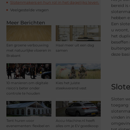
Slotenmakers en hun rol in het dagelijks leven.
bereid is
Veelgestelde vragen
slotenma
hebben en
Meer Berichten
Een slote
u woont,
het dupli
beseffen 
Een groene verbouwing
Haal meer uit een dag
buitenges
met natuurlijke vloeren in
samen
deze bas
Brabant
10 manieren om digitale
Kies het juiste
Slot
risico’s beter onder
steekwerend vest
controle te houden
Sloten w
toegang 
slotenmak
vinden in
Tent huren voor
Accu-Machine.nl heeft
omgeving,
evenementen: flexibel en
alles om je EV goedkoop
tot slot