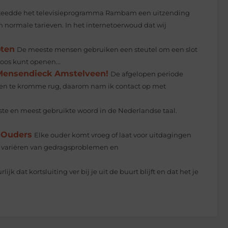
teedde het televisieprogramma Rambam een uitzending
 normale tarieven. In het internetoerwoud dat wij
oten
De meeste mensen gebruiken een steutel om een slot
oos kunt openen...
 Mensendieck Amstelveen!
De afgelopen periode
 een te kromme rug, daarom nam ik contact op met
ste en meest gebruikte woord in de Nederlandse taal.
 Ouders
Elke ouder komt vroeg of laat voor uitdagingen
 variëren van gedragsproblemen en
rlijk dat kortsluiting ver bij je uit de buurt blijft en dat het je