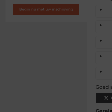
Begin nu met uw inschrijving
Goed a
Gerel