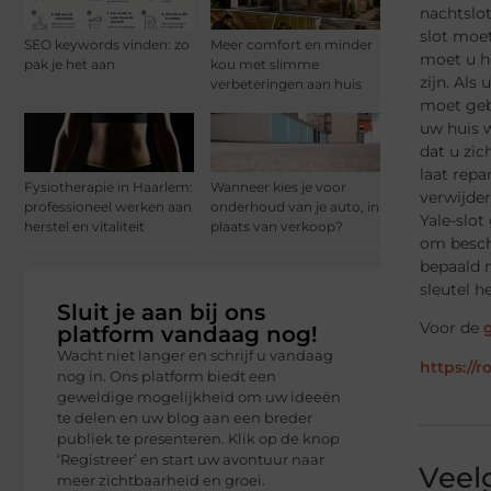
nachtslot
slot moet
SEO keywords vinden: zo
Meer comfort en minder
moet u he
pak je het aan
kou met slimme
zijn. Als
verbeteringen aan huis
moet gebr
uw huis w
dat u zic
laat repa
Fysiotherapie in Haarlem:
Wanneer kies je voor
verwijder
professioneel werken aan
onderhoud van je auto, in
Yale-slot
herstel en vitaliteit
plaats van verkoop?
om besche
bepaald m
sleutel 
Sluit je aan bij ons
Voor de
platform vandaag nog!
Wacht niet langer en schrijf u vandaag
https://
nog in. Ons platform biedt een
geweldige mogelijkheid om uw ideeën
te delen en uw blog aan een breder
publiek te presenteren. Klik op de knop
‘Registreer’ en start uw avontuur naar
Veel
meer zichtbaarheid en groei.