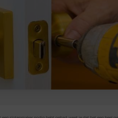
it een slotenmaker nodig hebt gehad, weet je dat het een heel g