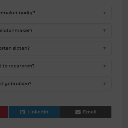
enmaker nodig?
▼
 slotenmaker?
▼
orten sloten?
▼
t te repareren?
▼
ot gebruiken?
▼
LinkedIn
Email