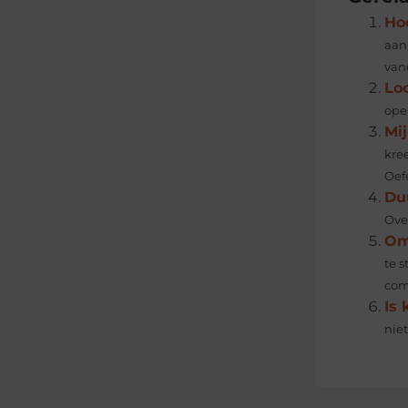
Ho
aan
van
Loc
ope
Mi
kre
Oefe
Duu
Over
Om
te 
com
Is 
niet