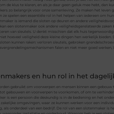
 om de klus te klaren, en als je daar geen geluk mee hebt, dan k
kers zo belangrijk voor onze samenleving. Ze maken het leven 
 ze spelen een essentiële rol in het helpen van iedereen om hun 
nmaker is iemand die sloten op deuren en andere veiligheidsvoo
 kan een slotenmaker ook andere veiligheidsgerelateerde zaken 
ceren van sleutels. U denkt misschien dat elk huis tegenwoordig
niet hoeveel veiligheid deze kleine dingen hen werkelijk biede
loten kunnen raken: verloren sleutels, gebroken grendelschroev
isvergrendelingsmechanismen falen en niet meer goed werken, 
enmakers en hun rol in het dagelij
orden gebruikt om voorwerpen en mensen binnen een gebouw 
tot gebouwen en voorwerpen te voorkomen, of om te verhind
er is een persoon die deskundig is in de bediening en het onder
 zakelijke omgevingen, waar ze kunnen werken voor een individu
 als onderdeel van een bedrijf. De rol van een slotenmaker is h
en, waaronder installatie en onderhoud. Waarom heb je een slot