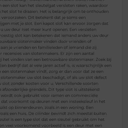
 een slot kan het sleutelgat versleten raken, waardoor
n het slot te draaien. Het is belangrijk om te onthouden
n veroorzaken. Dit betekent dat je soms een
jgen met je slot. Een kapot slot kan ervoor zorgen dat
at u uw deur niet meer kunt openen. Een versleten
 roestig slot kan betekenen dat iemand anders uw deur
rouwbare slotenmaker vinden door vrienden of
aan je vrienden en familieleden of iemand die zij
recensies van slotenmakers. Er zijn een aantal
 bij het vinden van een betrouwbare slotenmaker. Zoek bij
en bedrijf dat al vele jaren actief is, is waarschijnlijk een
 een slotenmaker vindt, zorg er dan voor dat ze een
de slotenmaker uw slot beschadigt, of als uw slot defect
uw slot zonder kosten voor u. Verschillende soorten
afzonderlijke grendels. Dit type slot is uitstekend
t wordt ook gebruikt voor ramen en commerciële
t dat voorkomt op deuren met een insteeksleuf in het
ruikt op binnendeuren, zoals in een woning. Een
zoals een huis. De cilinder bevindt zich meestal buiten
utel is een type slot dat een sleutel gebruikt om het
. Een veel voorkomend voorbeeld is een deur met een