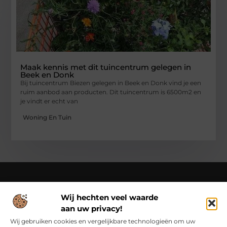
Maak kennis met dit tuincentrum gelegen in
Beek en Donk
Bij tuincentrum Biezen gelegen in Beek en Donk vind je een
ruim aanbod aan producten. Dit tuincentrum is 6500m2 en
je vindt er echt van
Woning En Tuin
Wij hechten veel waarde
Over Cn-flex
aan uw privacy!
Cn-flex.nl – Altijd in beweging – verhalen voor elke dag.
Ontdek inspirerende blogs en artikelen die het dagelijks leven
Wij gebruiken cookies en vergelijkbare technologieën om uw
in al zijn facetten belichten.