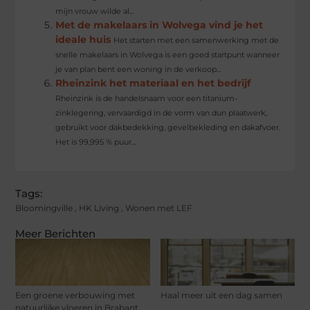
mijn vrouw wilde al...
Met de makelaars in Wolvega vind je het
ideale huis
Het starten met een samenwerking met de
snelle makelaars in Wolvega is een goed startpunt wanneer
je van plan bent een woning in de verkoop...
Rheinzink het materiaal en het bedrijf
Rheinzink is de handelsnaam voor een titanium-
zinklegering, vervaardigd in de vorm van dun plaatwerk,
gebruikt voor dakbedekking, gevelbekleding en dakafvoer.
Het is 99,995 % puur...
Tags:
Bloomingville
,
HK Living
,
Wonen met LEF
Meer Berichten
Een groene verbouwing met
Haal meer uit een dag samen
natuurlijke vloeren in Brabant