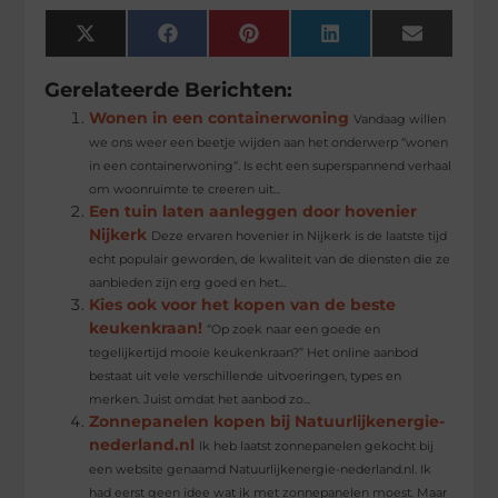
X
Facebook
Pinterest
LinkedIn
Email
(Twitter)
Gerelateerde Berichten:
Wonen in een containerwoning
Vandaag willen
we ons weer een beetje wijden aan het onderwerp “wonen
in een containerwoning“. Is echt een superspannend verhaal
om woonruimte te creeren uit...
Een tuin laten aanleggen door hovenier
Nijkerk
Deze ervaren hovenier in Nijkerk is de laatste tijd
echt populair geworden, de kwaliteit van de diensten die ze
aanbieden zijn erg goed en het...
Kies ook voor het kopen van de beste
keukenkraan!
“Op zoek naar een goede en
tegelijkertijd mooie keukenkraan?” Het online aanbod
bestaat uit vele verschillende uitvoeringen, types en
merken. Juist omdat het aanbod zo...
Zonnepanelen kopen bij Natuurlijkenergie-
nederland.nl
Ik heb laatst zonnepanelen gekocht bij
een website genaamd Natuurlijkenergie-nederland.nl. Ik
had eerst geen idee wat ik met zonnepanelen moest. Maar