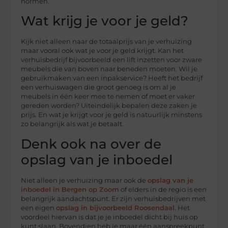
normen.
Wat krijg je voor je geld?
Kijk niet alleen naar de totaalprijs van je verhuizing
maar vooral ook wat je voor je geld krijgt. Kan het
verhuisbedrijf bijvoorbeeld een lift inzetten voor zware
meubels die van boven naar beneden moeten. Wil je
gebruikmaken van een inpakservice? Heeft het bedrijf
een verhuiswagen die groot genoeg is om al je
meubels in één keer mee te nemen of moet er vaker
gereden worden? Uiteindelijk bepalen deze zaken je
prijs. En wat je krijgt voor je geld is natuurlijk minstens
zo belangrijk als wat je betaalt.
Denk ook na over de
opslag van je inboedel
Niet alleen je verhuizing maar ook de
opslag van je
inboedel in Bergen op Zoom
of elders in de regio is een
belangrijk aandachtspunt. Er zijn verhuisbedrijven met
een eigen
opslag in bijvoorbeeld Roosendaal
. Het
voordeel hiervan is dat je je inboedel dicht bij huis op
kunt slaan. Bovendien heb je maar één aanspreekpunt