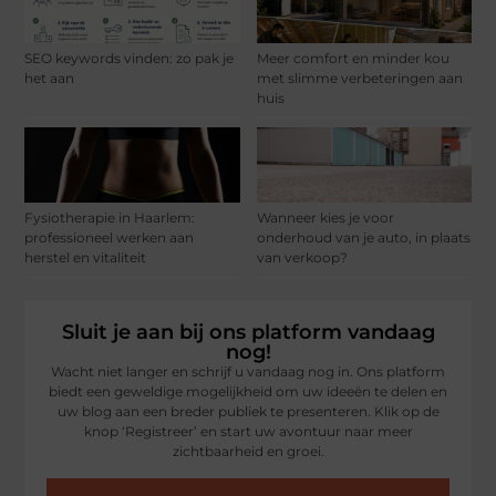
SEO keywords vinden: zo pak je
Meer comfort en minder kou
het aan
met slimme verbeteringen aan
huis
Fysiotherapie in Haarlem:
Wanneer kies je voor
professioneel werken aan
onderhoud van je auto, in plaats
herstel en vitaliteit
van verkoop?
Sluit je aan bij ons platform vandaag
nog!
Wacht niet langer en schrijf u vandaag nog in. Ons platform
biedt een geweldige mogelijkheid om uw ideeën te delen en
uw blog aan een breder publiek te presenteren. Klik op de
knop ‘Registreer’ en start uw avontuur naar meer
zichtbaarheid en groei.