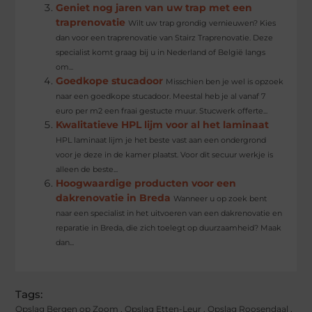
Geniet nog jaren van uw trap met een
traprenovatie
Wilt uw trap grondig vernieuwen? Kies
dan voor een traprenovatie van Stairz Traprenovatie. Deze
specialist komt graag bij u in Nederland of België langs
om...
Goedkope stucadoor
Misschien ben je wel is opzoek
naar een goedkope stucadoor. Meestal heb je al vanaf 7
euro per m2 een fraai gestucte muur. Stucwerk offerte...
Kwalitatieve HPL lijm voor al het laminaat
HPL laminaat lijm je het beste vast aan een ondergrond
voor je deze in de kamer plaatst. Voor dit secuur werkje is
alleen de beste...
Hoogwaardige producten voor een
dakrenovatie in Breda
Wanneer u op zoek bent
naar een specialist in het uitvoeren van een dakrenovatie en
reparatie in Breda, die zich toelegt op duurzaamheid? Maak
dan...
Tags:
Opslag Bergen op Zoom
,
Opslag Etten-Leur
,
Opslag Roosendaal
,