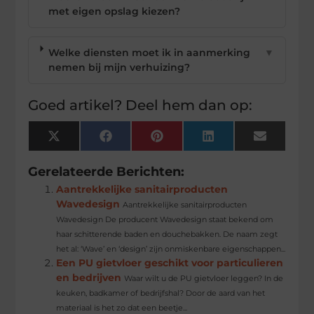
met eigen opslag kiezen?
Welke diensten moet ik in aanmerking
▼
nemen bij mijn verhuizing?
Goed artikel? Deel hem dan op:
X
Facebook
Pinterest
LinkedIn
Email
(Twitter)
Gerelateerde Berichten:
Aantrekkelijke sanitairproducten
Wavedesign
Aantrekkelijke sanitairproducten
Wavedesign De producent Wavedesign staat bekend om
haar schitterende baden en douchebakken. De naam zegt
het al: ‘Wave’ en ‘design’ zijn onmiskenbare eigenschappen...
Een PU gietvloer geschikt voor particulieren
en bedrijven
Waar wilt u de PU gietvloer leggen? In de
keuken, badkamer of bedrijfshal? Door de aard van het
materiaal is het zo dat een beetje...