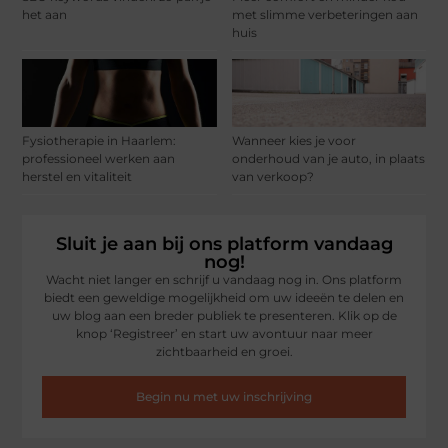
het aan
met slimme verbeteringen aan
huis
Fysiotherapie in Haarlem:
Wanneer kies je voor
professioneel werken aan
onderhoud van je auto, in plaats
herstel en vitaliteit
van verkoop?
Sluit je aan bij ons platform vandaag
nog!
Wacht niet langer en schrijf u vandaag nog in. Ons platform
biedt een geweldige mogelijkheid om uw ideeën te delen en
uw blog aan een breder publiek te presenteren. Klik op de
knop ‘Registreer’ en start uw avontuur naar meer
zichtbaarheid en groei.
Begin nu met uw inschrijving