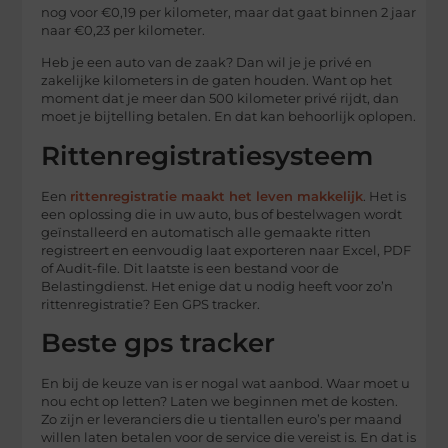
nog voor €0,19 per kilometer, maar dat gaat binnen 2 jaar
naar €0,23 per kilometer.
Heb je een auto van de zaak? Dan wil je je privé en
zakelijke kilometers in de gaten houden. Want op het
moment dat je meer dan 500 kilometer privé rijdt, dan
moet je bijtelling betalen. En dat kan behoorlijk oplopen.
Rittenregistratiesysteem
Een
rittenregistratie maakt het leven makkelijk
. Het is
een oplossing die in uw auto, bus of bestelwagen wordt
geïnstalleerd en automatisch alle gemaakte ritten
registreert en eenvoudig laat exporteren naar Excel, PDF
of Audit-file. Dit laatste is een bestand voor de
Belastingdienst. Het enige dat u nodig heeft voor zo’n
rittenregistratie? Een GPS tracker.
Beste gps tracker
En bij de keuze van is er nogal wat aanbod. Waar moet u
nou echt op letten? Laten we beginnen met de kosten.
Zo zijn er leveranciers die u tientallen euro’s per maand
willen laten betalen voor de service die vereist is. En dat is