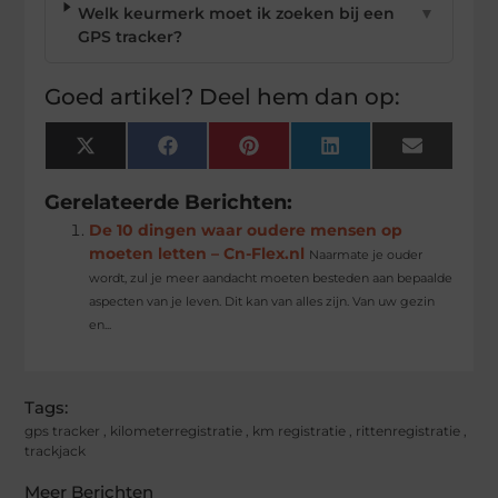
Welk keurmerk moet ik zoeken bij een
▼
GPS tracker?
Goed artikel? Deel hem dan op:
X
Facebook
Pinterest
LinkedIn
Email
(Twitter)
Gerelateerde Berichten:
De 10 dingen waar oudere mensen op
moeten letten – Cn-Flex.nl
Naarmate je ouder
wordt, zul je meer aandacht moeten besteden aan bepaalde
aspecten van je leven. Dit kan van alles zijn. Van uw gezin
en...
Tags:
gps tracker
,
kilometerregistratie
,
km registratie
,
rittenregistratie
,
trackjack
Meer Berichten