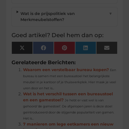
Wat is de prijspolitiek van
▼
Merkmeubelstoffen?
Goed artikel? Deel hem dan op:
X
Facebook
Pinterest
LinkedIn
Email
(Twitter)
Gerelateerde Berichten:
Waarom een verstelbaar bureau kopen?
Een
bureau is samen met een bureaustoel het belangrijkste
meubel in je kantoor of je thuiswerkplek. Hier maak je veel
uren door en het is...
Wat is het verschil tussen een bureaustoel
en een gamestoel?
Je hebt er vast wel is van
gehoord ‘de gamestoel’. De afgelopen jaren is deze stoel
geïntroduceerd door de stijgende populariteit van gamen.
Het is...
7 manieren om lege eetkamers een nieuw