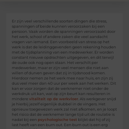
Er zijn veel verschillende soorten dingen die stress,
spanningen of beide kunnen veroorzaken bij een
persoon. Vaak worden de spanningen veroorzaakt door
het werk, school of andere zaken die veel aandacht
vragen van iemand. Een voorbeeld van stress op het
werk is dat de leidinggevenden geen rekening houden
met de tijdsplanning van een medewerker. Er worden
constant nieuwe opdrachten uitgegeven, en dit terwijl
de oude ook nog open staan. Het verschilt per
medewerker, maar er zijn veel mensen die niet aan
willen of durven geven dat zij in tijdsnood komen.
Hierdoor nemen ze het werk mee naar huis, en zijn zij
dus veel meer dan 40 uur per week aan het werken. Dit
kan er voor zorgen dat de werknemer niet onder de
werkdruk uit kan, wat op zijn beurt kan resulteren in
mindere
vitaliteit op de werkvloer
. Als werkgever snijd
je hierbij jezelf eigenlijk dubbel in de vingers. Het
opnieuw toegewezen werk zal niet afkomen, en je loopt
het risico dat de werknemer lange tijd uit de roulatie is
nadat bij een
psychologische test
blijkt dat hij of zij
last heeft van een burn out. Een burn out is een erg