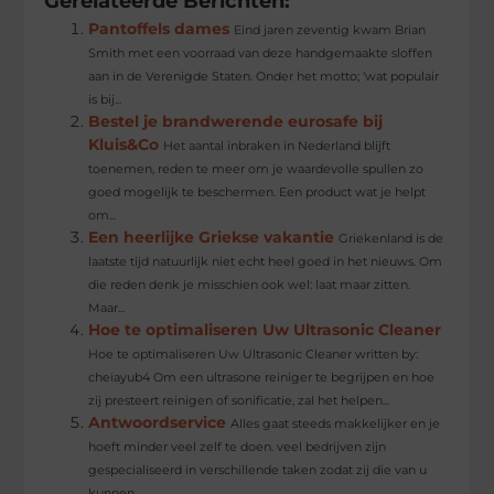
Gerelateerde Berichten:
Pantoffels dames
Eind jaren zeventig kwam Brian
Smith met een voorraad van deze handgemaakte sloffen
aan in de Verenigde Staten. Onder het motto; ‘wat populair
is bij...
Bestel je brandwerende eurosafe bij
Kluis&Co
Het aantal inbraken in Nederland blijft
toenemen, reden te meer om je waardevolle spullen zo
goed mogelijk te beschermen. Een product wat je helpt
om...
Een heerlijke Griekse vakantie
Griekenland is de
laatste tijd natuurlijk niet echt heel goed in het nieuws. Om
die reden denk je misschien ook wel: laat maar zitten.
Maar...
Hoe te optimaliseren Uw Ultrasonic Cleaner
Hoe te optimaliseren Uw Ultrasonic Cleaner written by:
cheiayub4 Om een ​​ultrasone reiniger te begrijpen en hoe
zij presteert reinigen of sonificatie, zal het helpen...
Antwoordservice
Alles gaat steeds makkelijker en je
hoeft minder veel zelf te doen. veel bedrijven zijn
gespecialiseerd in verschillende taken zodat zij die van u
kunnen...