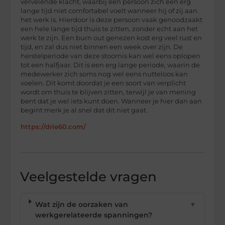
vervelende klacht, waarbij een persoon zich een erg
lange tijd niet comfortabel voelt wanneer hij of zij aan
het werk is. Hierdoor is deze persoon vaak genoodzaakt
een hele lange tijd thuis te zitten, zonder echt aan het
werk te zijn. Een burn out genezen kost erg veel rust en
tijd, en zal dus niet binnen een week over zijn. De
herstelperiode van deze stoornis kan wel eens oplopen
tot een halfjaar. Dit is een erg lange periode, waarin de
medewerker zich soms nog wel eens nutteloos kan
voelen. Dit komt doordat je een soort van verplicht
wordt om thuis te blijven zitten, terwijl je van mening
bent dat je wel iets kunt doen. Wanneer je hier dan aan
begint merk je al snel dat dit niet gaat.
https://drie60.com/
Veelgestelde vragen
Wat zijn de oorzaken van
▼
werkgerelateerde spanningen?