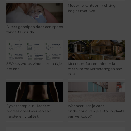
Moderne kantoorinrichting
begint met rust
Direct geholpen door een spoed
tandarts Gouda
SEO keywords vinden: zo pak je
Meer comfort en minder kou
het aan
met slimme verbeteringen aan
huis
Fysiotherapie in Haarlem:
Wanneer kies je voor
professioneel werken aan
onderhoud van je auto, in plaats
herstel en vitaliteit
van verkoop?