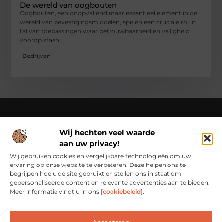
De wereld van oogbouten
Oogbouten, een onopvallend maar essentieel element in de
wereld van bevestigingsmiddelen, spelen een cruciale rol in
tal van toepassingen waar betrouwbaarheid en veiligheid
voorop staan.
Bedrijven
Wij hechten veel waarde
Over Cn-flex
aan uw privacy!
Cn-flex.nl – Altijd in beweging – verhalen voor elke dag.
Ontdek inspirerende blogs en artikelen die het dagelijks leven
Wij gebruiken cookies en vergelijkbare technologieën om uw
in al zijn facetten belichten.
ervaring op onze website te verbeteren. Deze helpen ons te
begrijpen hoe u de site gebruikt en stellen ons in staat om
Bericht categorie
gepersonaliseerde content en relevante advertenties aan te bieden.
Meer informatie vindt u in ons [
cookiebeleid
].
Accepteren