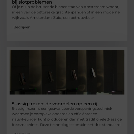
bij slotproblemen
Of je nu in de bruisende binnenstad van Amsterdam woont,
in een van de pittoreske grachtenpanden of in een moderne
wijk zoals Amsterdam-Zuid, een betrouwbaar
Bedrijven
5-assig frezen: de voordelen op een rij
5-assig frezen is een geavanceerde verspaningstechniek
waarmee je complexe onderdelen efficiënter en
nauwkeuriger kunt produceren dan met traditionele 3-assige
freesmachines. Deze technologie combineert drie standaard