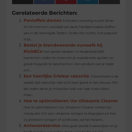
(Twitter)
Gerelateerde Berichten:
Pantoffels dames
Eind jaren zeventig kwam Brian
Smith met een voorraad van deze handgemaakte sloffen
aan in de Verenigde Staten. Onder het motto; ‘wat populair
is bij...
Bestel je brandwerende eurosafe bij
Kluis&Co
Het aantal inbraken in Nederland blijft
toenemen, reden te meer om je waardevolle spullen zo
goed mogelijk te beschermen. Een product wat je helpt
om...
Een heerlijke Griekse vakantie
Griekenland is de
laatste tijd natuurlijk niet echt heel goed in het nieuws. Om
die reden denk je misschien ook wel: laat maar zitten.
Maar...
Hoe te optimaliseren Uw Ultrasonic Cleaner
Hoe te optimaliseren Uw Ultrasonic Cleaner written by:
cheiayub4 Om een ​​ultrasone reiniger te begrijpen en hoe
zij presteert reinigen of sonificatie, zal het helpen...
Antwoordservice
Alles gaat steeds makkelijker en je
hoeft minder veel zelf te doen. veel bedrijven zijn