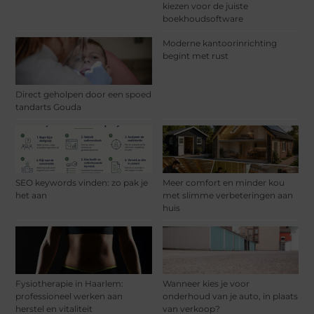
kiezen voor de juiste
boekhoudsoftware
Moderne kantoorinrichting
begint met rust
Direct geholpen door een spoed
tandarts Gouda
SEO keywords vinden: zo pak je
Meer comfort en minder kou
het aan
met slimme verbeteringen aan
huis
Fysiotherapie in Haarlem:
Wanneer kies je voor
professioneel werken aan
onderhoud van je auto, in plaats
herstel en vitaliteit
van verkoop?