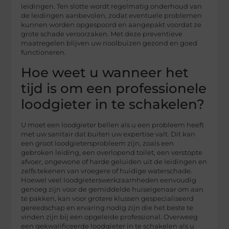
leidingen. Ten slotte wordt regelmatig onderhoud van
de leidingen aanbevolen, zodat eventuele problemen
kunnen worden opgespoord en aangepakt voordat ze
grote schade veroorzaken. Met deze preventieve
maatregelen blijven uw rioolbuizen gezond en goed
functioneren.
Hoe weet u wanneer het
tijd is om een professionele
loodgieter in te schakelen?
U moet een loodgieter bellen als u een probleem heeft
met uw sanitair dat buiten uw expertise valt. Dit kan
een groot loodgietersprobleem zijn, zoals een
gebroken leiding, een overlopend toilet, een verstopte
afvoer, ongewone of harde geluiden uit de leidingen en
zelfs tekenen van vroegere of huidige waterschade.
Hoewel veel loodgieterswerkzaamheden eenvoudig
genoeg zijn voor de gemiddelde huiseigenaar om aan
te pakken, kan voor grotere klussen gespecialiseerd
gereedschap en ervaring nodig zijn die het beste te
vinden zijn bij een opgeleide professional. Overweeg
een gekwalificeerde loodgieter in te schakelen als u