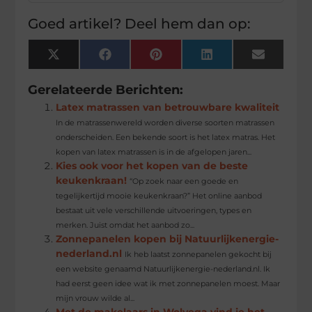
Goed artikel? Deel hem dan op:
X
Facebook
Pinterest
LinkedIn
Email
(Twitter)
Gerelateerde Berichten:
Latex matrassen van betrouwbare kwaliteit
In de matrassenwereld worden diverse soorten matrassen
onderscheiden. Een bekende soort is het latex matras. Het
kopen van latex matrassen is in de afgelopen jaren...
Kies ook voor het kopen van de beste
keukenkraan!
“Op zoek naar een goede en
tegelijkertijd mooie keukenkraan?” Het online aanbod
bestaat uit vele verschillende uitvoeringen, types en
merken. Juist omdat het aanbod zo...
Zonnepanelen kopen bij Natuurlijkenergie-
nederland.nl
Ik heb laatst zonnepanelen gekocht bij
een website genaamd Natuurlijkenergie-nederland.nl. Ik
had eerst geen idee wat ik met zonnepanelen moest. Maar
mijn vrouw wilde al...
Met de makelaars in Wolvega vind je het