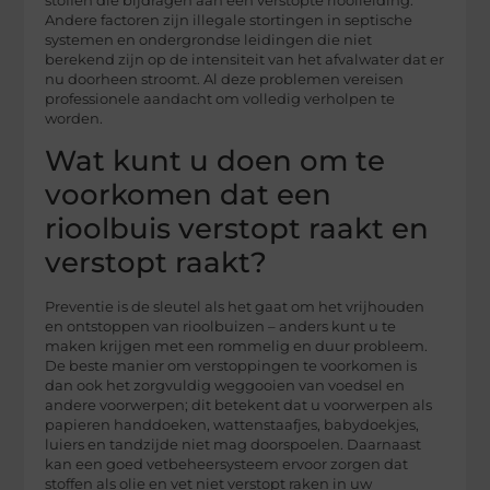
stoffen die bijdragen aan een verstopte rioolleiding.
Andere factoren zijn illegale stortingen in septische
systemen en ondergrondse leidingen die niet
berekend zijn op de intensiteit van het afvalwater dat er
nu doorheen stroomt. Al deze problemen vereisen
professionele aandacht om volledig verholpen te
worden.
Wat kunt u doen om te
voorkomen dat een
rioolbuis verstopt raakt en
verstopt raakt?
Preventie is de sleutel als het gaat om het vrijhouden
en ontstoppen van rioolbuizen – anders kunt u te
maken krijgen met een rommelig en duur probleem.
De beste manier om verstoppingen te voorkomen is
dan ook het zorgvuldig weggooien van voedsel en
andere voorwerpen; dit betekent dat u voorwerpen als
papieren handdoeken, wattenstaafjes, babydoekjes,
luiers en tandzijde niet mag doorspoelen. Daarnaast
kan een goed vetbeheersysteem ervoor zorgen dat
stoffen als olie en vet niet verstopt raken in uw