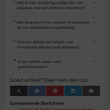
Heb ik een verwijzing nodig voor een
▼
afspraak met een diëtist in Drachten?
Hoe lang duurt het voordat ik resultaten
▼
zie van diëtistische begeleiding?
Kan een diëtist me helpen met
▼
chronische ziekten zoals diabetes?
Is een diëtist alleen voor
▼
gewichtsverlies?
Goed artikel? Deel hem dan op:
X
Facebook
Pinterest
LinkedIn
Email
(Twitter)
Gerelateerde Berichten:
Ontdek de Beste Dierenwinkel in Houten