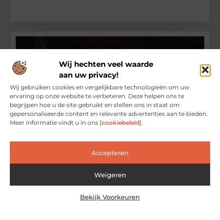
Wij hechten veel waarde
aan uw privacy!
Wij gebruiken cookies en vergelijkbare technologieën om uw
ervaring op onze website te verbeteren. Deze helpen ons te
begrijpen hoe u de site gebruikt en stellen ons in staat om
gepersonaliseerde content en relevante advertenties aan te bieden.
Meer informatie vindt u in ons [
cookiebeleid
].
Waarom kiezen voor een houtkachel in kampen
De winter is in aantocht en veel huiseigenaren in Kampen
denken na over de beste manier om hun huizen warm en
gezellig te houden. De
Accepteren
Winkelen
Weigeren
Bekijk Voorkeuren