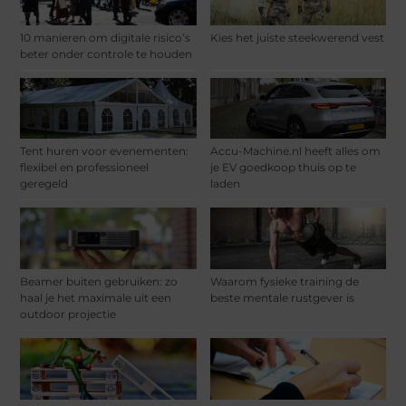
10 manieren om digitale risico’s
Kies het juiste steekwerend vest
beter onder controle te houden
Tent huren voor evenementen:
Accu-Machine.nl heeft alles om
flexibel en professioneel
je EV goedkoop thuis op te
geregeld
laden
Beamer buiten gebruiken: zo
Waarom fysieke training de
haal je het maximale uit een
beste mentale rustgever is
outdoor projectie