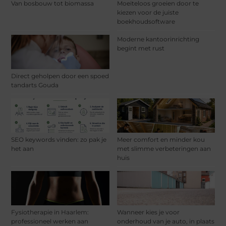
Van bosbouw tot biomassa
Moeiteloos groeien door te
kiezen voor de juiste
boekhoudsoftware
Moderne kantoorinrichting
begint met rust
Direct geholpen door een spoed
tandarts Gouda
SEO keywords vinden: zo pak je
Meer comfort en minder kou
het aan
met slimme verbeteringen aan
huis
Fysiotherapie in Haarlem:
Wanneer kies je voor
professioneel werken aan
onderhoud van je auto, in plaats