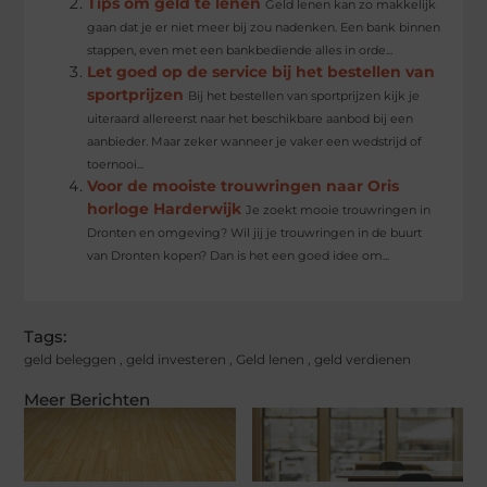
Tips om geld te lenen
Geld lenen kan zo makkelijk
gaan dat je er niet meer bij zou nadenken. Een bank binnen
stappen, even met een bankbediende alles in orde...
Let goed op de service bij het bestellen van
sportprijzen
Bij het bestellen van sportprijzen kijk je
uiteraard allereerst naar het beschikbare aanbod bij een
aanbieder. Maar zeker wanneer je vaker een wedstrijd of
toernooi...
Voor de mooiste trouwringen naar Oris
horloge Harderwijk
Je zoekt mooie trouwringen in
Dronten en omgeving? Wil jij je trouwringen in de buurt
van Dronten kopen? Dan is het een goed idee om...
Tags:
geld beleggen
,
geld investeren
,
Geld lenen
,
geld verdienen
Meer Berichten