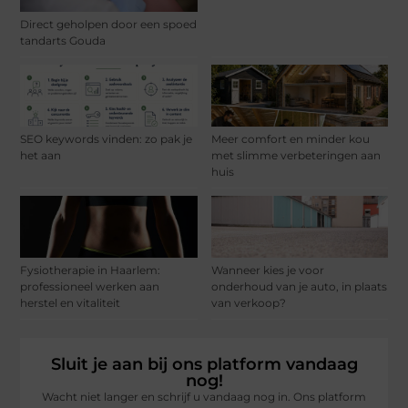
Direct geholpen door een spoed
tandarts Gouda
SEO keywords vinden: zo pak je
Meer comfort en minder kou
het aan
met slimme verbeteringen aan
huis
Fysiotherapie in Haarlem:
Wanneer kies je voor
professioneel werken aan
onderhoud van je auto, in plaats
herstel en vitaliteit
van verkoop?
Sluit je aan bij ons platform vandaag
nog!
Wacht niet langer en schrijf u vandaag nog in. Ons platform