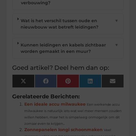
verbouwing?
Wat is het verschil tussen oude en
▼
nieuwbouw wat betreft leidingen?
Kunnen leidingen en kabels zichtbaar
▼
worden gemaakt in een muur?
Goed artikel? Deel hem dan op:
X
Facebook
Pinterest
LinkedIn
Email
(Twitter)
Gerelateerde Berichten:
Een ideale accu milwaukee
Een werkende accu
milwaukee is natuurlijk iets wat wel meer mensen zouden
willen hebben, maar het is simpelweg onmogelijk om dit
zomaar even te krijgen...
Zonnepanelen longi schoonmaken
Veel