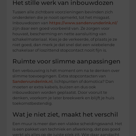
Het stille werk van inbouwdozen
Tussen alle zichtbare voorzieningen bevinden zich
onderdelen die je nooit opmerkt, tot het misgaat.
Inbouwdozen van
https://www.sandervunderink.nl/
zijn daar een goed voorbeeld van. Ze zorgen voor
houvast, bescherming en nette aansluiting van
schakelmateriaal. Kies je de verkeerde, of plaats je ze
niet goed, dan merk je dat snel dat een wiebelende
schakelaar of loszittend stopcontact nooit fijn is.
Ruimte voor slimme aanpassingen
Een verbouwing is hét moment om na te denken over
slimme toevoegingen. Extra stopcontacten van
Sandervunderink.nl
, lichtpunten of domotica? Dan
moeten er extra kabels, buizen en dus ook
inbouwdozen worden geplaatst. Door vooruit te
denken, voorkom je later breekwerk en blijft je huis
toekomstbestendig.
Wat je niet ziet, maakt het verschil
Een muur is meer dan een vlakke scheidingswand. Het
is een pakket van techniek en afwerking, dat pas goed
werkt als alles op de juiste plek zit. Wie daar aandacht