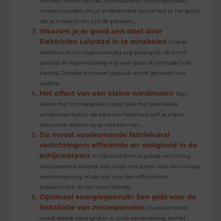
mensen weten niet dat zonnepanelen schoongemaakt
moeten worden. Als je in Nederland woont heb je het geluk
dat je meestal niet zelf de panelen...
Waarom je er goed aan doet door
Elektricien Lelystad in te schakelen
Goede
elektriciens zijn tegenwoordig erg belangrijk, dit komt
doordat er tegenwoordig erg veel gebruik gemaakt van
elektra. Doordat er zoveel gebruik wordt gemaakt van
elektra...
Het effect van een kleine windmolen
Niet
alleen met zonnepanelen maar ook met een kleine
windmolen heb je de kans om helemaal zelf je eigen
duurzame stroom op te wekken. Het...
De meest voorkomende fabriekshal
verlichtingen: efficiëntie en veiligheid in de
schijnwerpers
In fabriekshallen is goede verlichting
van essentieel belang. Het zorgt niet alleen voor een veilige
werkomgeving, maar ook voor een efficiëntere
productiviteit. Er zijn verschillende...
Optimaal energiegebruik: Een gids voor de
installatie van zonnepanelen
Duurzaamheid
wordt steeds belangrijker in onze samenleving, en het