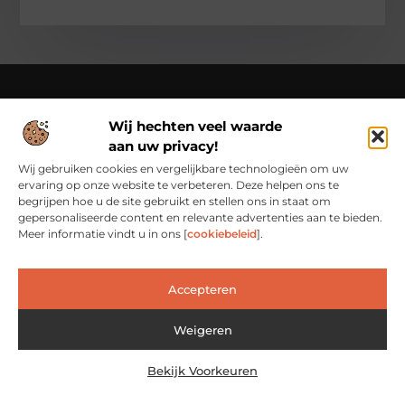
Wij hechten veel waarde
Over Cn-flex
aan uw privacy!
Cn-flex.nl – Altijd in beweging – verhalen voor elke dag.
Ontdek inspirerende blogs en artikelen die het dagelijks leven
Wij gebruiken cookies en vergelijkbare technologieën om uw
in al zijn facetten belichten.
ervaring op onze website te verbeteren. Deze helpen ons te
begrijpen hoe u de site gebruikt en stellen ons in staat om
Bericht categorie
gepersonaliseerde content en relevante advertenties aan te bieden.
Meer informatie vindt u in ons [
cookiebeleid
].
Accepteren
Main Links
Backlinks Kopen: Slimme Investering of Risicovolle Shortcut?
Verdien geld met je website: van passieproject naar inkomstenbron
Weigeren
Bekijk Voorkeuren
@2025 www.cn-flex.nl. All Right Reserved.