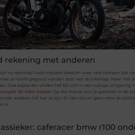
 rekening met anderen
ijn nu eenmaal luide metalen beesten waar veel mensen last van
 naar je hoofd gegooid worden door een dronkenlap. Maar niet a
ken. Ook bejaarden vinden het fijn om in een rustige omgeving 
orcycle db killer kopen
. Op die manier kun je genieten in de s
onder anderen tot last te zijn. En dan stuurt geen oma de politi
n is.
lassieker: caferacer bmw r100 ond