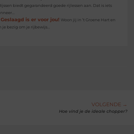
Rijssen biedt gegarandeerd goede rijlessen aan. Dat is iets
nneer...
Geslaagd is er voor jou!
Woon jij in ’t Groene Hart en
e bezig om je rijbewijs...
VOLGENDE →
Hoe vind je de ideale chopper?