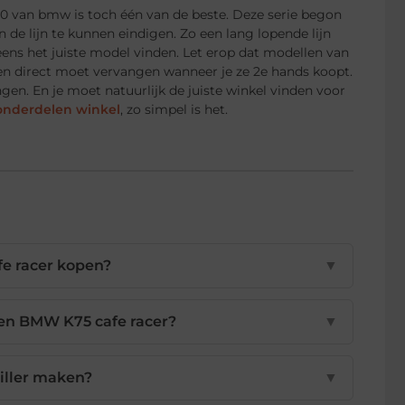
r100 van bmw is toch één van de beste. Deze serie begon
 de lijn te kunnen eindigen. Zo een lang lopende lijn
ns het juiste model vinden. Let erop dat modellen van
en direct moet vervangen wanneer je ze 2e hands koopt.
ngen. En je moet natuurlijk de juiste winkel vinden voor
onderdelen winkel
, zo simpel is het.
fe racer kopen?
▼
een BMW K75 cafe racer?
▼
tiller maken?
▼