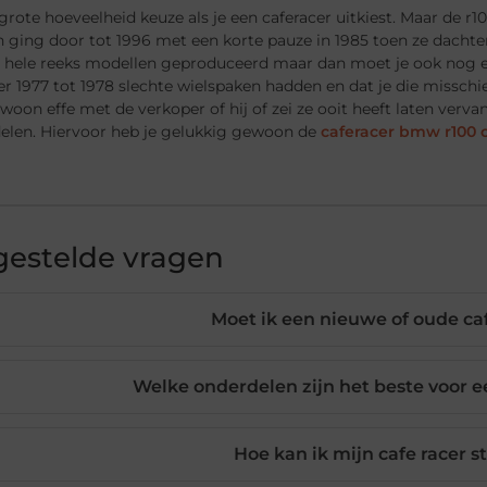
 grote hoeveelheid keuze als je een caferacer uitkiest. Maar de 
n ging door tot 1996 met een korte pauze in 1985 toen ze dachten
n hele reeks modellen geproduceerd maar dan moet je ook nog ee
r 1977 tot 1978 slechte wielspaken hadden en dat je die misschi
oon effe met de verkoper of hij of zei ze ooit heeft laten verva
delen. Hiervoor heb je gelukkig gewoon de
caferacer bmw r100 
gestelde vragen
Moet ik een nieuwe of oude ca
Welke onderdelen zijn het beste voor 
Hoe kan ik mijn cafe racer s