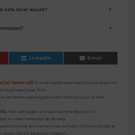
 cafe racer keuze?
▼
ontstaan?
▼
LinkedIn
Email
cial lease uit
Er is de laatste jaren een hoop te doen om
 en private lease. Toch...
aar een betrouwbare gebruikte Ford Focus zijn er veel
..
is.
Wat ooit begon als naaimachine fabrikant is
Opel nu weer helemaal op de weg...
uto’s zijn op dit moment zeer schaars. Dit komt omdat er
reizen. De OV-bedrijven hebben...