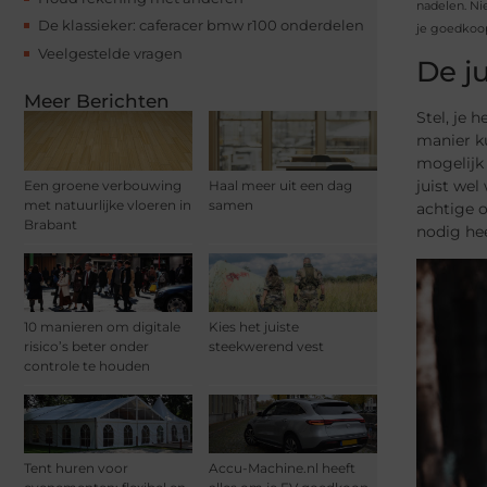
nadelen. Ni
De klassieker: caferacer bmw r100 onderdelen
je goedkoop
Veelgestelde vragen
De j
Meer Berichten
Stel, je 
manier ku
mogelijk 
juist wel
Een groene verbouwing
Haal meer uit een dag
met natuurlijke vloeren in
samen
achtige o
Brabant
nodig hee
10 manieren om digitale
Kies het juiste
risico’s beter onder
steekwerend vest
controle te houden
Tent huren voor
Accu-Machine.nl heeft