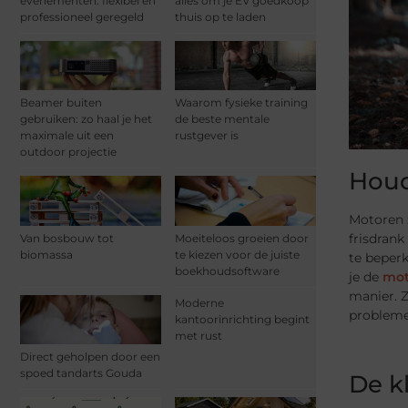
evenementen: flexibel en
alles om je EV goedkoop
professioneel geregeld
thuis op te laden
Beamer buiten
Waarom fysieke training
gebruiken: zo haal je het
de beste mentale
maximale uit een
rustgever is
outdoor projectie
Houd
Motoren z
frisdrank
Van bosbouw tot
Moeiteloos groeien door
biomassa
te kiezen voor de juiste
te beper
boekhoudsoftware
je de
mot
manier. Z
Moderne
probleme
kantoorinrichting begint
met rust
Direct geholpen door een
spoed tandarts Gouda
De k