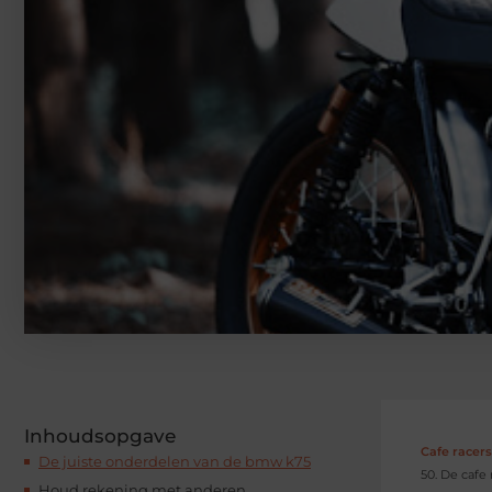
Inhoudsopgave
Cafe racer
De juiste onderdelen van de bmw k75
50. De cafe
Houd rekening met anderen