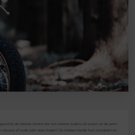
en goed bij de rebelse tieners die hun sobere ouders zat waren uit de jaren
 een nieuwe of oude cafe racer kopen? Ze hebben beide hun voordelen en