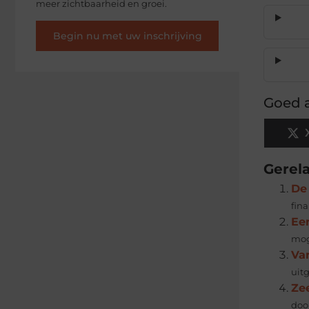
meer zichtbaarheid en groei.
Begin nu met uw inschrijving
Goed a
Gerel
De 
fina
Ee
mog
Va
uit
Ze
doo