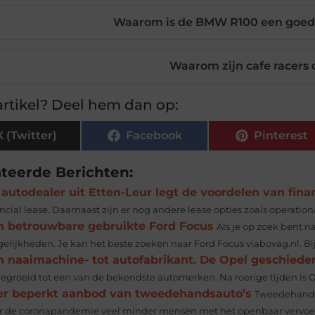
Waarom is de BMW R100 een goede
Waarom zijn cafe racers 
rtikel? Deel hem dan op:
X (Twitter)
Facebook
Pinterest
ateerde Berichten:
autodealer uit Etten-Leur legt de voordelen van finan
ncial lease. Daarnaast zijn er nog andere lease opties zoals operational
n betrouwbare gebruikte Ford Focus
Als je op zoek bent n
elijkheden. Je kan het beste zoeken naar Ford Focus viabovag.nl. Bij.
n naaimachine- tot autofabrikant. De Opel geschieden
gegroeid tot een van de bekendste automerken. Na roerige tijden is 
er beperkt aanbod van tweedehandsauto’s
Tweedehandsa
r de coronapandemie veel minder mensen met het openbaar vervoer 