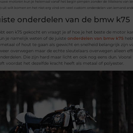
euwe motoren kun je helemaal vanaf het begin pimpen zonder de littekens van iem
 uit wilt komen en het niet erg vind om veel custom onderdelen van iemand anders
uiste onderdelen van de bmw k75
hebt een k75 gekocht en vraagt je af hoe je het beste de motor k
n je namelijk weten of de juiste
onderdelen van bmw k75
hebt
metaal of hout te gaan als gewicht en snelheid belangrijk zijn voo
 weer overwegen maar de echte sleutelaars overwegen alleen effi
nderdelen. Die zijn hard maar licht en ook nog eens dun. Vooral
ft voordat het dezelfde kracht heeft als metaal of polyester.