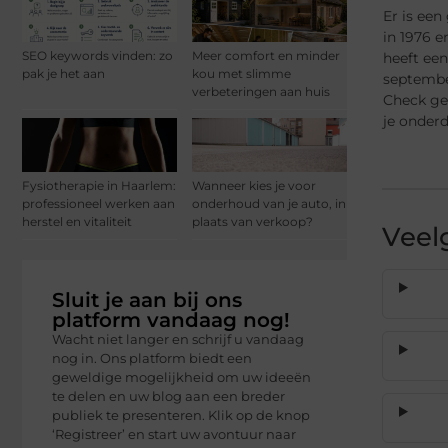
Er is een
in 1976 e
SEO keywords vinden: zo
Meer comfort en minder
heeft ee
pak je het aan
kou met slimme
septembe
verbeteringen aan huis
Check gew
je onder
Fysiotherapie in Haarlem:
Wanneer kies je voor
professioneel werken aan
onderhoud van je auto, in
herstel en vitaliteit
plaats van verkoop?
Veel
Sluit je aan bij ons
platform vandaag nog!
Wacht niet langer en schrijf u vandaag
nog in. Ons platform biedt een
geweldige mogelijkheid om uw ideeën
te delen en uw blog aan een breder
publiek te presenteren. Klik op de knop
‘Registreer’ en start uw avontuur naar