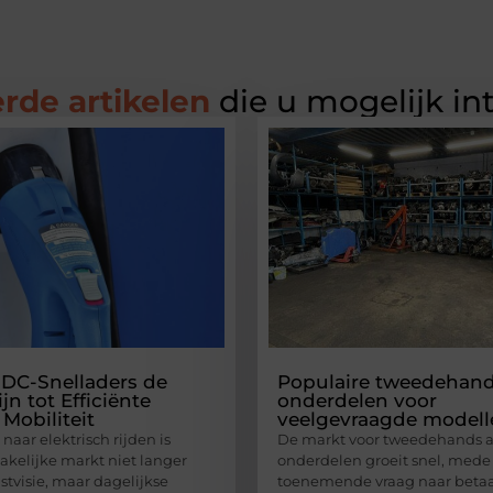
rde artikelen
die u mogelijk in
DC-Snelladers de
Populaire tweedehand
ijn tot Efficiënte
onderdelen voor
 Mobiliteit
veelgevraagde modell
naar elektrisch rijden is
De markt voor tweedehands a
akelijke markt niet langer
onderdelen groeit snel, mede
tvisie, maar dagelijkse
toenemende vraag naar betaa