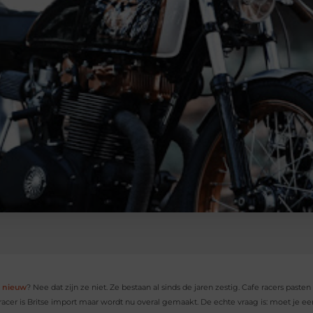
s nieuw
? Nee dat zijn ze niet. Ze bestaan al sinds de jaren zestig. Cafe racers past
 racer is Britse import maar wordt nu overal gemaakt. De echte vraag is: moet je