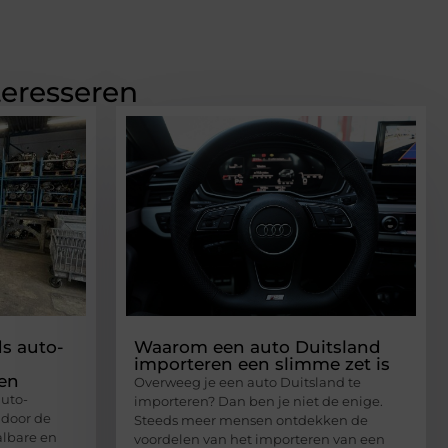
teresseren
s auto-
Waarom een auto Duitsland
importeren een slimme zet is
en
Overweeg je een auto Duitsland te
uto-
importeren? Dan ben je niet de enige.
 door de
Steeds meer mensen ontdekken de
lbare en
voordelen van het importeren van een