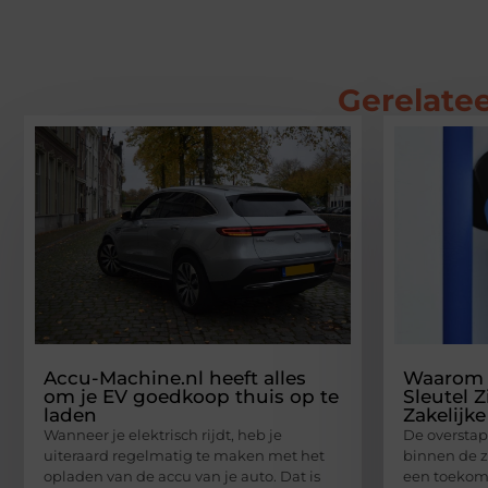
Gerelatee
Accu-Machine.nl heeft alles
Waarom 
om je EV goedkoop thuis op te
Sleutel Z
laden
Zakelijke
Wanneer je elektrisch rijdt, heb je
De overstap 
uiteraard regelmatig te maken met het
binnen de z
opladen van de accu van je auto. Dat is
een toekoms