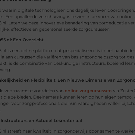
jd waarin digitale technologieën ons dagelijks leven doordringen
. Een opvallende verschuiving is te zien in de vorm van online z
5.nl. Laten we deze innovatieve benadering van zorgeducatie ve
ijke, effectieve en gepersonaliseerde zorgcursussen.
055.nl: Een Overzicht
.nl is een online platform dat gespecialiseerd is in het aanbied
ala aan cursussen die variëren van basisgezondheidszorg tot ge
kt, is de combinatie van deskundige instructeurs, boeiend lesma
ving.
nkelijkheid en Flexibiliteit: Een Nieuwe Dimensie van Zorgon
de voornaamste voordelen van
online zorgcursussen
via Zuster
teit die ze bieden. Deelnemers kunnen leren op hun eigen tempo,
ger voor zorgprofessionals die hun vaardigheden willen bijsch
.
t Instructeurs en Actueel Lesmateriaal
.nl streeft naar kwaliteit in zorgonderwijs door samen te werk