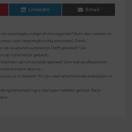
LinkedIn
Email
lag als verpleegkundige of verzorgende? Kom dan werken in
bureau voor verpleegkundig personeel. Denk...
aar de acupunctuurpraktijk Delft geweest? De
n op lichamelijk gebied....
ei klachten op lichamelijk gebied? Dan kan professionele
bruikt extreem dunne...
unctuur in Nijkerk? Er zijn veel verschillende praktijken in
eedling behandeling in Kampen hebben gehad. Deze
ant...