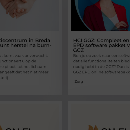
tiecentrum in Breda
HCI GGZ: Compleet en 
unt herstel na burn-
EPD software pakket v
GGZ
ut komt vaak onverwacht.
Ben je op zoek naar een soft
functioneert u op de
dat alle functionaliteiten bied
e piloot, tot het lichaam
nodig hebt in de GGZ? Dan is 
aangeeft dat het niet meer
GGZ EPD online softwarepakke
terij
Zorg