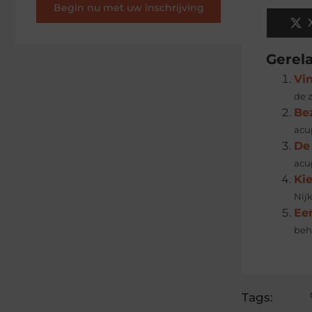
Begin nu met uw inschrijving
Gerel
Vi
de 
Be
acup
De 
acup
Kie
Nijk
Ee
beha
Tags: