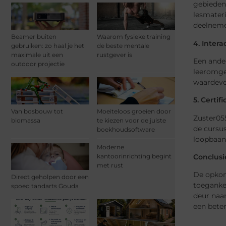
gebieden.
lesmater
deelnemer
Beamer buiten
Waarom fysieke training
4. Inter
gebruiken: zo haal je het
de beste mentale
maximale uit een
rustgever is
Een ande
outdoor projectie
leeromgev
waardevo
5. Certi
Van bosbouw tot
Moeiteloos groeien door
Zuster055
biomassa
te kiezen voor de juiste
de cursus
boekhoudsoftware
loopbaan
Moderne
Conclusi
kantoorinrichting begint
met rust
De opkoms
Direct geholpen door een
toegankel
spoed tandarts Gouda
deur naar
een bete