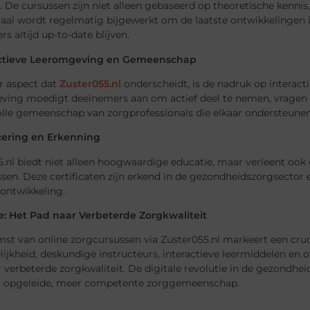
 De cursussen zijn niet alleen gebaseerd op theoretische kennis
iaal wordt regelmatig bijgewerkt om de laatste ontwikkelingen
s altijd up-to-date blijven.
actieve Leeromgeving en Gemeenschap
r aspect dat
Zuster055.nl
onderscheidt, is de nadruk op interac
ing moedigt deelnemers aan om actief deel te nemen, vragen te 
lle gemeenschap van zorgprofessionals die elkaar ondersteunen 
ficering en Erkenning
.nl biedt niet alleen hoogwaardige educatie, maar verleent ook o
sen. Deze certificaten zijn erkend in de gezondheidszorgsector 
ontwikkeling.
e: Het Pad naar Verbeterde Zorgkwaliteit
t van online zorgcursussen via Zuster055.nl markeert een cruci
ijkheid, deskundige instructeurs, interactieve leermiddelen en o
 verbeterde zorgkwaliteit. De digitale revolutie in de gezondhei
r opgeleide, meer competente zorggemeenschap.