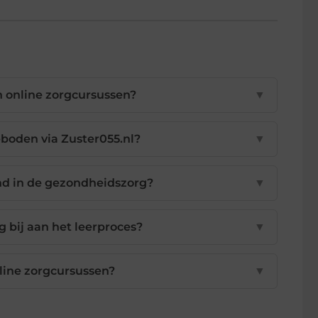
n online zorgcursussen?
▼
boden via Zuster055.nl?
▼
end in de gezondheidszorg?
▼
 bij aan het leerproces?
▼
nline zorgcursussen?
▼