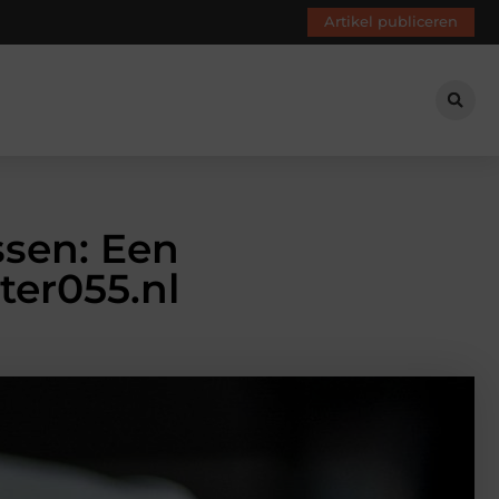
Artikel publiceren
ssen: Een
er055.nl