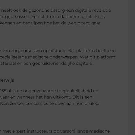
, heeft ook de gezondheidszorg een digitale revolutie
orgcursussen. Een platform dat hierin uitblinkt, is
rkennen en begrijpen hoe het de weg opent naar
en van zorgcursussen op afstand. Het platform heeft een
specialiseerde medische onderwerpen. Wat dit platform
teriaal en een gebruiksvriendelijke digitale
derwijs
055.nl is de ongeëvenaarde toegankelijkheid en
 waar en wanneer het hen uitkomt. Dit is een
aven zonder concessies te doen aan hun drukke
en met expert instructeurs op verschillende medische