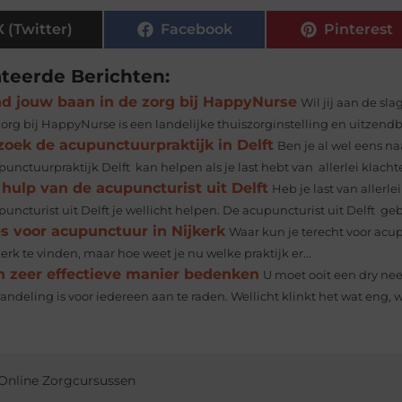
X (Twitter)
Facebook
Pinterest
ateerde Berichten:
nd jouw baan in de zorg bij HappyNurse
Wil jij aan de s
zorg bij HappyNurse is een landelijke thuiszorginstelling en uitzend
zoek de acupunctuurpraktijk in Delft
Ben je al wel eens n
unctuurpraktijk Delft kan helpen als je last hebt van allerlei klachte
hulp van de acupuncturist uit Delft
Heb je last van allerl
uncturist uit Delft je wellicht helpen. De acupuncturist uit Delft ge
s voor acupunctuur in Nijkerk
Waar kun je terecht voor acup
erk te vinden, maar hoe weet je nu welke praktijk er...
n zeer effectieve manier bedenken
U moet ooit een dry n
ndeling is voor iedereen aan te raden. Wellicht klinkt het wat eng, w
Online Zorgcursussen