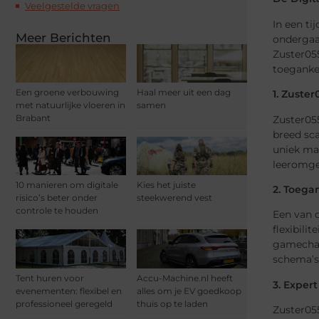
Veelgestelde vragen
In een ti
Meer Berichten
ondergaan
Zuster05
toegankel
Een groene verbouwing
Haal meer uit een dag
1. Zuster
met natuurlijke vloeren in
samen
Brabant
Zuster055
breed sc
uniek maa
leeromge
10 manieren om digitale
Kies het juiste
2. Toega
risico’s beter onder
steekwerend vest
controle te houden
Een van 
flexibili
gamechan
schema’s
Tent huren voor
Accu-Machine.nl heeft
3. Exper
evenementen: flexibel en
alles om je EV goedkoop
professioneel geregeld
thuis op te laden
Zuster055