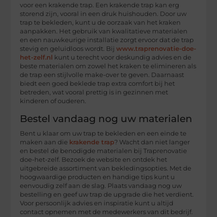
voor een krakende trap. Een krakende trap kan erg
storend zijn, vooral in een druk huishouden. Door uw
trap te bekleden, kunt u de oorzaak van het kraken
aanpakken. Het gebruik van kwalitatieve materialen
en een nauwkeurige installatie zorgt ervoor dat de trap
stevig en geluidloos wordt. Bij
www.traprenovatie-doe-
het-zelf.nl
kunt u terecht voor deskundig advies en de
beste materialen om zowel het kraken te elimineren als
de trap een stijlvolle make-over te geven. Daarnaast
biedt een goed beklede trap extra comfort bij het
betreden, wat vooral prettig is in gezinnen met
kinderen of ouderen.
Bestel vandaag nog uw materialen
Bent u klaar om uw trap te bekleden en een einde te
maken aan die
krakende trap
? Wacht dan niet langer
en bestel de benodigde materialen bij Traprenovatie
doe-het-zelf. Bezoek de website en ontdek het
uitgebreide assortiment van bekledingsopties. Met de
hoogwaardige producten en handige tips kunt u
eenvoudig zelf aan de slag. Plaats vandaag nog uw
bestelling en geef uw trap de upgrade die het verdient.
Voor persoonlijk advies en inspiratie kunt u altijd
contact opnemen met de medewerkers van dit bedrijf.