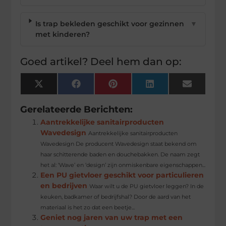
Is trap bekleden geschikt voor gezinnen
▼
met kinderen?
Goed artikel? Deel hem dan op:
X
Facebook
Pinterest
LinkedIn
Email
(Twitter)
Gerelateerde Berichten:
Aantrekkelijke sanitairproducten
Wavedesign
Aantrekkelijke sanitairproducten
Wavedesign De producent Wavedesign staat bekend om
haar schitterende baden en douchebakken. De naam zegt
het al: ‘Wave’ en ‘design’ zijn onmiskenbare eigenschappen...
Een PU gietvloer geschikt voor particulieren
en bedrijven
Waar wilt u de PU gietvloer leggen? In de
keuken, badkamer of bedrijfshal? Door de aard van het
materiaal is het zo dat een beetje...
Geniet nog jaren van uw trap met een