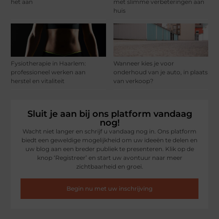
het aan
met slimme verbeteringen aan
huis
Fysiotherapie in Haarlem:
Wanneer kies je voor
professioneel werken aan
onderhoud van je auto, in plaats
herstel en vitaliteit
van verkoop?
Sluit je aan bij ons platform vandaag
nog!
Wacht niet langer en schrijf u vandaag nog in. Ons platform
biedt een geweldige mogelijkheid om uw ideeën te delen en
uw blog aan een breder publiek te presenteren. Klik op de
knop ‘Registreer’ en start uw avontuur naar meer
zichtbaarheid en groei.
Begin nu met uw inschrijving