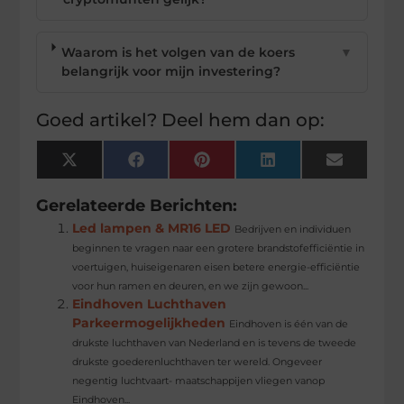
Waarom is het volgen van de koers
▼
belangrijk voor mijn investering?
Goed artikel? Deel hem dan op:
X
Facebook
Pinterest
LinkedIn
Email
(Twitter)
Gerelateerde Berichten:
Led lampen & MR16 LED
Bedrijven en individuen
beginnen te vragen naar een grotere brandstofefficiëntie in
voertuigen, huiseigenaren eisen betere energie-efficiëntie
voor hun ramen en deuren, en we zijn gewoon...
Eindhoven Luchthaven
Parkeermogelijkheden
Eindhoven is één van de
drukste luchthaven van Nederland en is tevens de tweede
drukste goederenluchthaven ter wereld. Ongeveer
negentig luchtvaart- maatschappijen vliegen vanop
Eindhoven...