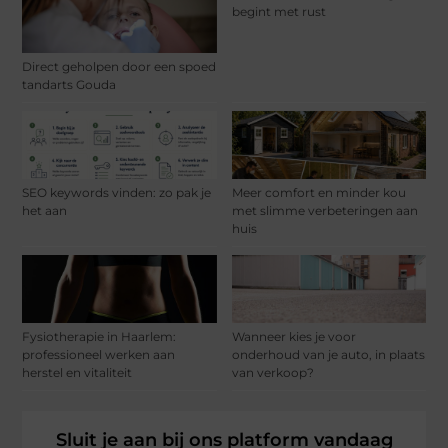
begint met rust
Direct geholpen door een spoed
tandarts Gouda
SEO keywords vinden: zo pak je
Meer comfort en minder kou
het aan
met slimme verbeteringen aan
huis
Fysiotherapie in Haarlem:
Wanneer kies je voor
professioneel werken aan
onderhoud van je auto, in plaats
herstel en vitaliteit
van verkoop?
Sluit je aan bij ons platform vandaag