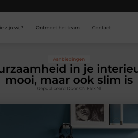
e zijn wij?
Ontmoet het team
Contact
Aanbiedingen
zaamheid in je interieur
mooi, maar ook slim is
Gepubliceerd Door CN Flex.nl