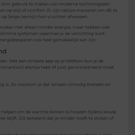
r slim gebruik te maken van moderne technologieën
n op stijl of comfort. Er zijn talloze manieren om dit te
e op lange termijn hun vruchten afwerpen.
bruiken niet alleen minder energie, maar hebben ook
t slimme systemen waarmee je de verlichting kunt
energiebesparen ook heel gemakkelijk kan zijn.
and
eer. Met een simpele app op je telefoon kun je de
en romantisch etentje hebt of juist geconcentreerd moet
dig is. Zo voorkom je dat lampen onnodig branden en
Ze helpen om de warmte binnen te houden tijdens koude
er blijft. Dit betekent dat je minder hoeft te stoken of
aktisch ook een verrijking zijn voor je interieur. Kies