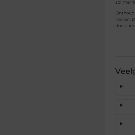
splinter
Onthoud d
muren. D
duurzame
Veel