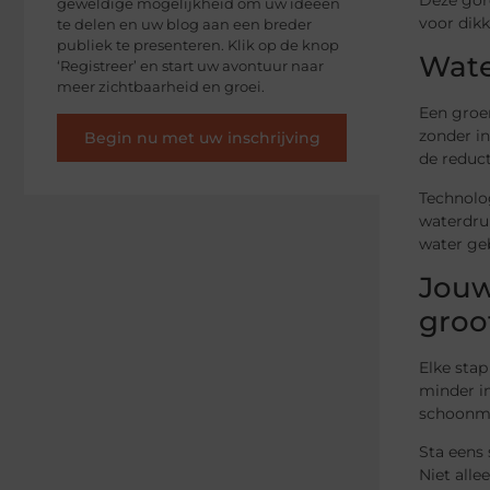
geweldige mogelijkheid om uw ideeën
voor dikk
te delen en uw blog aan een breder
publiek te presenteren. Klik op de knop
Wate
‘Registreer’ en start uw avontuur naar
meer zichtbaarheid en groei.
Een groe
zonder i
Begin nu met uw inschrijving
de reduct
Technolo
waterdru
water geb
Jouw
groo
Elke sta
minder i
schoonmaa
Sta eens 
Niet alle