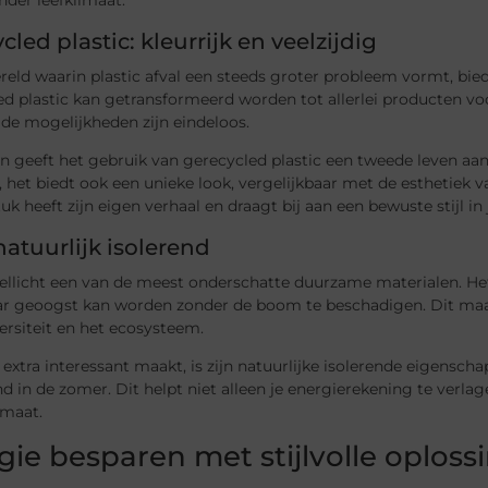
cled plastic: kleurrijk en veelzijdig
reld waarin plastic afval een steeds groter probleem vormt, bied
d plastic kan getransformeerd worden tot allerlei producten voo
 de mogelijkheden zijn eindeloos.
en geeft het gebruik van gerecycled plastic een tweede leven a
 het biedt ook een unieke look, vergelijkbaar met de esthetiek 
k heeft zijn eigen verhaal en draagt bij aan een bewuste stijl in j
natuurlijk isolerend
ellicht een van de meest onderschatte duurzame materialen. Het 
ar geoogst kan worden zonder de boom te beschadigen. Dit maak
ersiteit en het ecosysteem.
extra interessant maakt, is zijn natuurlijke isolerende eigensc
d in de zomer. Dit helpt niet alleen je energierekening te verl
imaat.
gie besparen met stijlvolle oploss