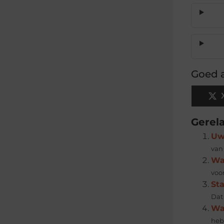
Goed a
Gerel
Uw
van
Wat
voor
St
Dat
Wa
hebb