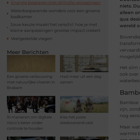
Energie besparen met stijlvolle oplossingen
niets. D
Waterbesparende wonders voor een groene
alleen o
badkamer
qua desi
Jouw keuze maakt het verschil: hoe je met
wereld o
kleine aanpassingen grootse impact creëert
Bovendie
Veelgestelde vragen
transform
vervaard
Meer Berichten
mogelijk
Het slim 
ook over
Een groene verbouwing
Haal meer uit een dag
waterbesp
met natuurlijke vloeren in
samen
Brabant
Bambo
Bamboe i
zijn, zon
nog eens 
10 manieren om digitale
Kies het juiste
risico’s beter onder
steekwerend vest
Maar wat 
controle te houden
warmte br
een gezon