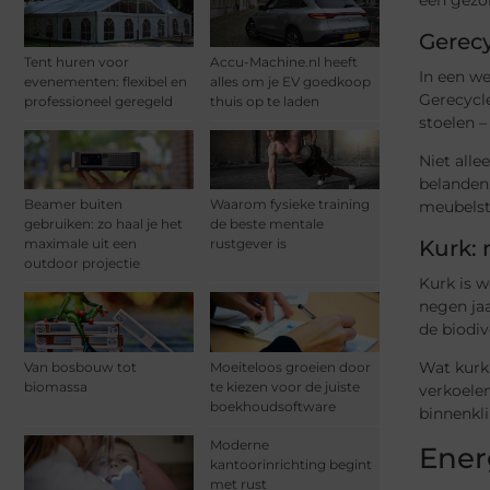
Gerecy
Tent huren voor
Accu-Machine.nl heeft
In een we
evenementen: flexibel en
alles om je EV goedkoop
Gerecycle
professioneel geregeld
thuis op te laden
stoelen –
Niet alle
belanden,
Beamer buiten
Waarom fysieke training
meubelstu
gebruiken: zo haal je het
de beste mentale
Kurk: 
maximale uit een
rustgever is
outdoor projectie
Kurk is w
negen ja
de biodiv
Wat kurk 
Van bosbouw tot
Moeiteloos groeien door
biomassa
te kiezen voor de juiste
verkoelen
boekhoudsoftware
binnenkl
Moderne
Ener
kantoorinrichting begint
met rust