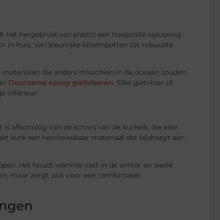
t het hergebruik van plastic een hoopvolle oplossing.
r in huis. Van kleurrijke bloempotten tot robuuste
an materialen die anders misschien in de oceaan zouden
van
Duurzame epoxy gietvloeren
. Elke gietvloer of
e interieur.
is afkomstig van de schors van de kurkeik, die elke
t kurk een hernieuwbaar materiaal dat bijdraagt aan
happen. Het houdt warmte vast in de winter en werkt
agen, maar zorgt ook voor een comfortabel
ingen