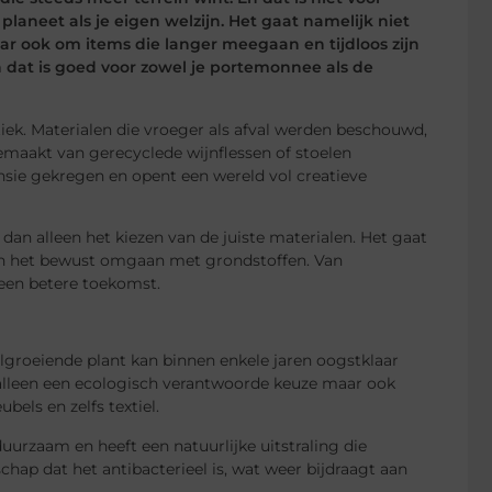
laneet als je eigen welzijn. Het gaat namelijk niet
aar ook om items die langer meegaan en tijdloos zijn
 dat is goed voor zowel je portemonnee als de
ek. Materialen die vroeger als afval werden beschouwd,
gemaakt van gerecyclede wijnflessen of stoelen
sie gekregen en opent een wereld vol creatieve
dan alleen het kiezen van de juiste materialen. Het gaat
en het bewust omgaan met grondstoffen. Van
 een betere toekomst.
groeiende plant kan binnen enkele jaren oogstklaar
t alleen een ecologisch verantwoorde keuze maar ook
els en zelfs textiel.
uurzaam en heeft een natuurlijke uitstraling die
hap dat het antibacterieel is, wat weer bijdraagt aan