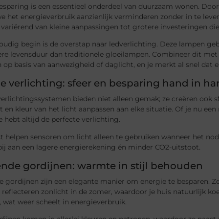
esparing is een essentieel onderdeel van duurzaam wonen. Doo
 het energieverbruik aanzienlijk verminderen zonder in te levere
 variërend van kleine aanpassingen tot grotere investeringen di
oudig begin is de overstap naar ledverlichting. Deze lampen ge
ere levensduur dan traditionele gloeilampen. Combineer dit me
 op basis van aanwezigheid of daglicht, en je merkt al snel dat 
 verlichting: sfeer en besparing hand in h
rlichtingssystemen bieden niet alleen gemak; ze creëren ook sf
it en kleur van het licht aanpassen aan elke situatie. Of je nu e
e hebt altijd de perfecte verlichting.
t helpen sensoren om licht alleen te gebruiken wanneer het no
bij aan een lagere energierekening én minder CO2-uitstoot.
ende gordijnen: warmte in stijl behouden
de gordijnen zijn een elegante manier om energie te besparen. 
reflecteren zonlicht in de zomer, waardoor je huis natuurlijk koel
, wat weer scheelt in energieverbruik.
ijnen komen in allerlei kleuren en patronen, waardoor ze naast pr