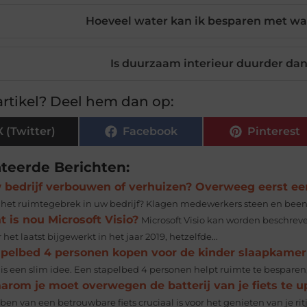
Hoeveel water kan ik besparen met w
Is duurzaam interieur duurder d
rtikel? Deel hem dan op:
X (Twitter)
Facebook
Pinterest
ateerde Berichten:
 bedrijf verbouwen of verhuizen? Overweeg eerst ee
 het ruimtegebrek in uw bedrijf? Klagen medewerkers steen en been 
 is nou Microsoft Visio?
Microsoft Visio kan worden beschreve
 het laatst bijgewerkt in het jaar 2019, hetzelfde...
apelbed 4 personen kopen voor de kinder slaapkamer
 is een slim idee. Een stapelbed 4 personen helpt ruimte te besparen
arom je moet overwegen de batterij van je fiets te 
en van een betrouwbare fiets cruciaal is voor het genieten van je ritje