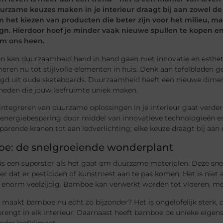
uurzame keuzes maken in je interieur draagt bij aan zowel de p
m het kiezen van producten die beter zijn voor het milieu, m
gn. Hierdoor hoef je minder vaak nieuwe spullen te kopen en
m ons heen.
n kan duurzaamheid hand in hand gaan met innovatie en estheti
eren nu tot stijlvolle elementen in huis. Denk aan tafelbladen 
igd uit oude skateboards. Duurzaamheid heeft een nieuwe dimen
heden die jouw leefruimte uniek maken.
integreren van duurzame oplossingen in je interieur gaat verder 
 energiebesparing door middel van innovatieve technologieën 
arende kranen tot aan ledverlichting; elke keuze draagt bij aan
e: de snelgroeiende wonderplant
s een superster als het gaat om duurzame materialen. Deze snel
der dat er pesticiden of kunstmest aan te pas komen. Het is nie
enorm veelzijdig. Bamboe kan verwerkt worden tot vloeren, meub
maakt bamboe nu echt zo bijzonder? Het is ongelofelijk sterk, d
engt in elk interieur. Daarnaast heeft bamboe de unieke eigensc
der leefklimaat.