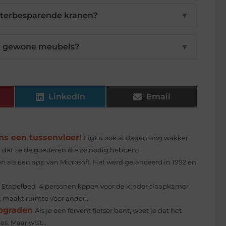
aterbesparende kranen?
▼
an gewone meubels?
▼
LinkedIn
Email
ns een tussenvloer!
Ligt u ook al dagenlang wakker
dat ze de goederen die ze nodig hebben...
n als een app van Microsoft. Het werd gelanceerd in 1992 en
Stapelbed 4 personen kopen voor de kinder slaapkamer
, maakt ruimte voor ander...
upgraden
Als je een fervent fietser bent, weet je dat het
s. Maar wist...