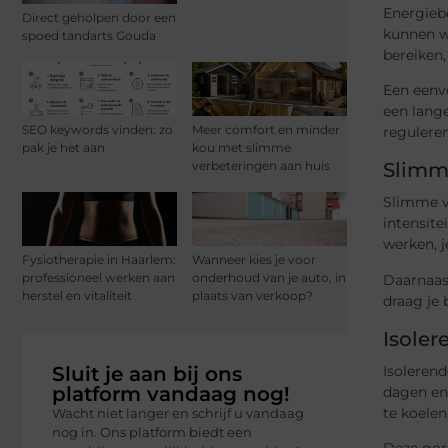
Energieb
Direct geholpen door een
kunnen we
spoed tandarts Gouda
bereiken,
Een eenv
een lang
SEO keywords vinden: zo
Meer comfort en minder
reguleren
pak je het aan
kou met slimme
Slimme
verbeteringen aan huis
Slimme ve
intensite
werken, j
Fysiotherapie in Haarlem:
Wanneer kies je voor
professioneel werken aan
onderhoud van je auto, in
Daarnaas
herstel en vitaliteit
plaats van verkoop?
draag je 
Isoler
Isoleren
Sluit je aan bij ons
platform vandaag nog!
dagen en 
te koelen
Wacht niet langer en schrijf u vandaag
nog in. Ons platform biedt een
Deze gord