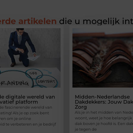
rde artikelen
die u mogelijk in
e digitale wereld van
Midden-Nederlandse
vatief platform
Dakdekkers: Jouw Dak
Zorg
e fascinerende wereld van
Als je in het midden van Ned
eting! Als je op zoek bent
woont, weet je hoe belangrij
en om je online
dak boven je hoofd is. Een d
d te verbeteren en je bedrijf
je tegen de