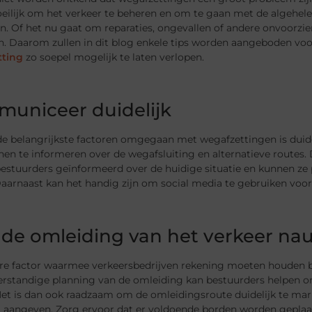
oeilijk om het verkeer te beheren en om te gaan met de algehel
n. Of het nu gaat om reparaties, ongevallen of andere onvoorzi
n. Daarom zullen in dit blog enkele tips worden aangeboden vo
tting
zo soepel mogelijk te laten verlopen.
uniceer duidelijk
de belangrijkste factoren omgegaan met wegafzettingen is duide
en te informeren over de wegafsluiting en alternatieve routes. 
estuurders geïnformeerd over de huidige situatie en kunnen ze 
aarnaast kan het handig zijn om social media te gebruiken voor
 de omleiding van het verkeer na
re factor waarmee verkeersbedrijven rekening moeten houden bij
Verstandige planning van de omleiding kan bestuurders helpen o
et is dan ook raadzaam om de omleidingsroute duidelijk te mark
ng aangeven. Zorg ervoor dat er voldoende borden worden geplaa