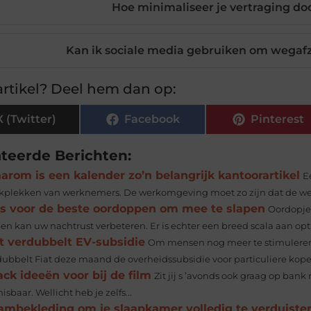
Hoe minimaliseer je vertraging d
Kan ik sociale media gebruiken om wegaf
rtikel? Deel hem dan op:
X (Twitter)
Facebook
Pinterest
ateerde Berichten:
rom is een kalender zo’n belangrijk kantoorartikel
E
kplekken van werknemers. De werkomgeving moet zo zijn dat de werkn
ps voor de beste oordoppen om mee te slapen
Oordopjes
en kan uw nachtrust verbeteren. Er is echter een breed scala aan opti
at verdubbelt EV-subsidie
Om mensen nog meer te stimuleren o
dubbelt Fiat deze maand de overheidssubsidie voor particuliere kopers
ck ideeën voor bij de film
Zit jij s ’avonds ook graag op bank
sbaar. Wellicht heb je zelfs...
ambekleding om je slaapkamer volledig te verduiste