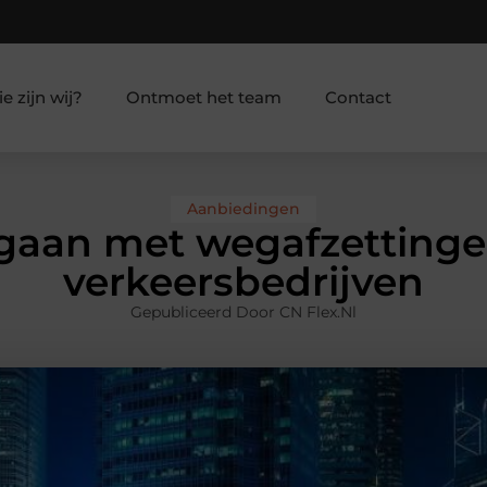
e zijn wij?
Ontmoet het team
Contact
Aanbiedingen
gaan met wegafzettingen
verkeersbedrijven
Gepubliceerd Door CN Flex.nl