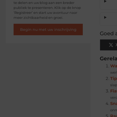
te delen en uw blog aan een breder
publiek te presenteren. Klik op de knop
‘Registreer’ en start uw avontuur naar
meer zichtbaarheid en groei.
Begin nu met uw inschrijving
Goed a
Gerel
Waa
wer
Ti
slap
Fi
ver
Sna
onmi
Ra