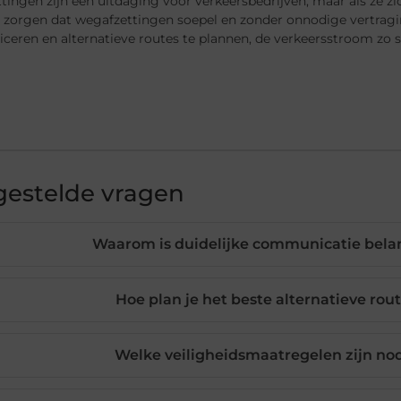
ingen zijn een uitdaging voor verkeersbedrijven, maar als ze z
 zorgen dat wegafzettingen soepel en zonder onnodige vertraging
ren en alternatieve routes te plannen, de verkeersstroom zo so
gestelde vragen
Waarom is duidelijke communicatie belan
Hoe plan je het beste alternatieve rou
Welke veiligheidsmaatregelen zijn nod