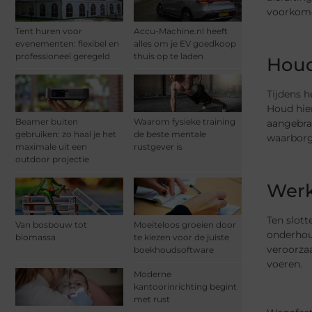
voorkom
Tent huren voor
Accu-Machine.nl heeft
evenementen: flexibel en
alles om je EV goedkoop
professioneel geregeld
thuis op te laden
Houd
Tijdens h
Houd hier
Beamer buiten
Waarom fysieke training
aangebra
gebruiken: zo haal je het
de beste mentale
waarborg
maximale uit een
rustgever is
outdoor projectie
Werk 
Ten slott
Van bosbouw tot
Moeiteloos groeien door
onderhoud
biomassa
te kiezen voor de juiste
veroorzaa
boekhoudsoftware
voeren.
Moderne
kantoorinrichting begint
met rust