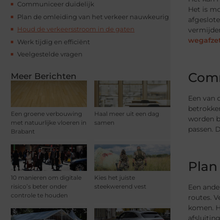
Communiceer duidelijk
Het is m
Plan de omleiding van het verkeer nauwkeurig
afgeslote
Houd de verkeersstroom in de gaten
vermijde
wegafze
Werk tijdig en efficiënt
Veelgestelde vragen
Comm
Meer Berichten
Een van 
betrokken
Een groene verbouwing
Haal meer uit een dag
worden b
met natuurlijke vloeren in
samen
passen. D
Brabant
Plan
10 manieren om digitale
Kies het juiste
Een ande
risico’s beter onder
steekwerend vest
controle te houden
routes. 
komen. H
afsluiti