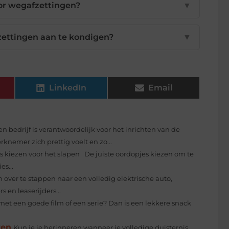
oor wegafzettingen?
▼
zettingen aan te kondigen?
▼
LinkedIn
Email
en bedrijf is verantwoordelijk voor het inrichten van de
emer zich prettig voelt en zo...
 kiezen voor het slapen De juiste oordopjes kiezen om te
es...
ver te stappen naar een volledig elektrische auto,
 en leaserijders...
 met een goede film of een serie? Dan is een lekkere snack
ren
Kun je je herinneren wanneer je volledige duisternis