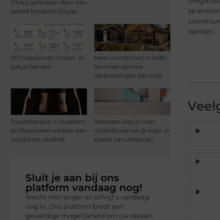
Wegafzett
Direct geholpen door een
ze ervoor
spoed tandarts Gouda
communice
werken.
SEO keywords vinden: zo
Meer comfort en minder
pak je het aan
kou met slimme
verbeteringen aan huis
Veel
Fysiotherapie in Haarlem:
Wanneer kies je voor
professioneel werken aan
onderhoud van je auto, in
herstel en vitaliteit
plaats van verkoop?
Sluit je aan bij ons
platform vandaag nog!
Wacht niet langer en schrijf u vandaag
nog in. Ons platform biedt een
geweldige mogelijkheid om uw ideeën