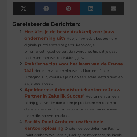
X
Facebook
Pinterest
LinkedIn
Email
(Twitter)
Gerelateerde Berichten:
Hoe kies je de beste drukkerij voor jouw
onderneming uit?
Heb je inmiddels besloten om
digitale printdiensten te gebruiken voor je
printmarketingbehoeften, dan wordt het tijd dat je gaat
nadenken met welke drukkerij je wil...
Praktische tips voor het leren van de Franse
taal
Het leren van een nieuwe taal kan een flinke
uitdaging zijn, vooral als je dit op een latere leeftijd doet en
als je geen idee...
Apeldoornse Administratiekantoren: Jouw
Partner in Zakelijk Succes"
Het runnen van een
bedrijf gaat verder dan alleen je producten verkopen of
diensten leveren. Het omvat ook tal van administratieve
taken die, hoewel cruciaal,...
Facility Point Arnhem: uw flexibele
kantooroplossing
Ontdek de voordelen van Facility
Point Arnhem Welkom bij Facility Point Arnhem, de ideale