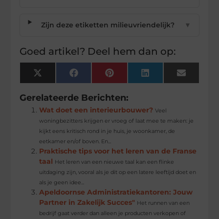
Zijn deze etiketten milieuvriendelijk?
▼
Goed artikel? Deel hem dan op:
X
Facebook
Pinterest
LinkedIn
Email
(Twitter)
Gerelateerde Berichten:
Wat doet een interieurbouwer?
Veel
woningbezitters krijgen er vroeg of laat mee te maken: je
kijkt eens kritisch rond in je huis, je woonkamer, de
eetkamer en/of boven. En...
Praktische tips voor het leren van de Franse
taal
Het leren van een nieuwe taal kan een flinke
uitdaging zijn, vooral als je dit op een latere leeftijd doet en
als je geen idee...
Apeldoornse Administratiekantoren: Jouw
Partner in Zakelijk Succes"
Het runnen van een
bedrijf gaat verder dan alleen je producten verkopen of