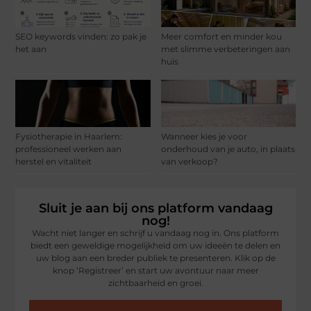
SEO keywords vinden: zo pak je
Meer comfort en minder kou
het aan
met slimme verbeteringen aan
huis
Fysiotherapie in Haarlem:
Wanneer kies je voor
professioneel werken aan
onderhoud van je auto, in plaats
herstel en vitaliteit
van verkoop?
Sluit je aan bij ons platform vandaag
nog!
Wacht niet langer en schrijf u vandaag nog in. Ons platform
biedt een geweldige mogelijkheid om uw ideeën te delen en
uw blog aan een breder publiek te presenteren. Klik op de
knop ‘Registreer’ en start uw avontuur naar meer
zichtbaarheid en groei.