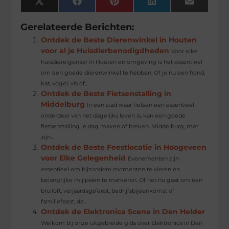
X
Facebook
Pinterest
LinkedIn
Email
(Twitter)
Gerelateerde Berichten:
Ontdek de Beste Dierenwinkel in Houten
voor al je Huisdierbenodigdheden
Voor elke
huisdiereigenaar in Houten en omgeving is het essentieel
om een goede dierenwinkel te hebben. Of je nu een hond,
kat, vogel, vis of...
Ontdek de Beste Fietsenstalling in
Middelburg
In een stad waar fietsen een essentieel
onderdeel van het dagelijks leven is, kan een goede
fietsenstalling je dag maken of breken. Middelburg, met
zijn...
Ontdek de Beste Feestlocatie in Hoogeveen
voor Elke Gelegenheid
Evenementen zijn
essentieel om bijzondere momenten te vieren en
belangrijke mijlpalen te markeren. Of het nu gaat om een
bruiloft, verjaardagsfeest, bedrijfsbijeenkomst of
familiefeest, de...
Ontdek de Elektronica Scene in Den Helder
Welkom bij onze uitgebreide gids over Elektronica in Den