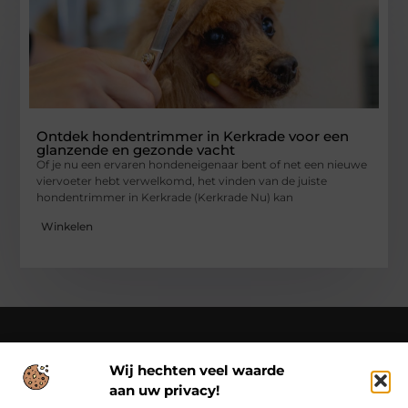
Ontdek hondentrimmer in Kerkrade voor een
glanzende en gezonde vacht
Of je nu een ervaren hondeneigenaar bent of net een nieuwe
viervoeter hebt verwelkomd, het vinden van de juiste
hondentrimmer in Kerkrade (Kerkrade Nu) kan
Winkelen
Wij hechten veel waarde
Over Cn-flex
aan uw privacy!
Cn-flex.nl – Altijd in beweging – verhalen voor elke dag.
Ontdek inspirerende blogs en artikelen die het dagelijks leven