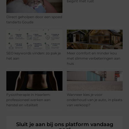
begint met rust
Direct geholpen door een spoed
tandarts Gouda
SEO keywords vinden: zo pak je
Meer comfort en minder kou
het aan
met slimme verbeteringen aan
huis
Fysiotherapie in Haarlem:
Wanneer kies je voor
professioneel werken aan
onderhoud van je auto, in plaats
herstel en vitaliteit
van verkoop?
Sluit je aan bij ons platform vandaag